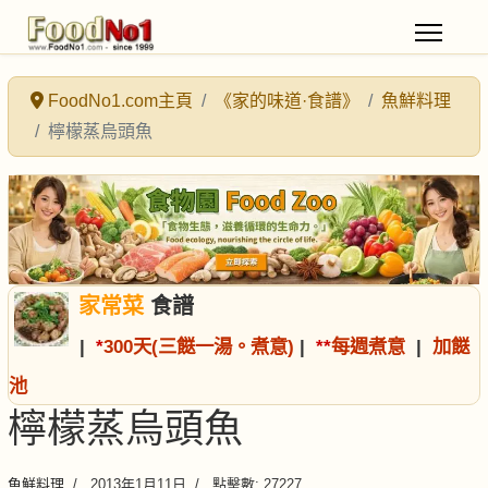
FoodNo1.com主頁
《家的味道·食譜》
魚鮮料理
檸檬蒸烏頭魚
家常菜
食譜
|
*
300天(三餸一湯。煮意)
|
*
*
每週煮意
|
加餸
池
檸檬蒸烏頭魚
魚鮮料理
2013年1月11日
點擊數: 27227