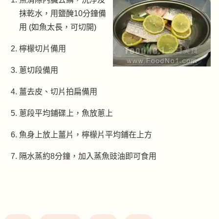
抹乾水，用鹽醃10分鐘備
用 (如魚太長，可切開)
檸檬切片備用
蔥切段備用
薑去皮、切片拍扁備用
蔥段平均鋪碟上，魚放蔥上
魚身上放上薑片，檸檬片平均鋪在上方
隔水蒸約8分鐘，加入蒸魚豉油即可食用