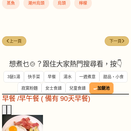
蒸魚
潮州烏頭
烏頭
檸檬
上一篇文章: 粟米燴龍脷柳
下一篇文章
上一頁
下一頁
想煮乜🍲？跟住大家熱門搜尋看，按👇
3餸1湯
快手菜
早餐
湯水
一週煮意
甜品・小食
寂寞粉麵
女士食譜
兒童食譜
🍳
加餸池
早餐 /早午餐 ( 備有 90天早餐)