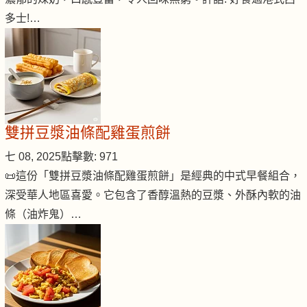
多士!…
雙拼豆漿油條配雞蛋煎餅
七 08, 2025
點擊數: 971
📜這份「雙拼豆漿油條配雞蛋煎餅」是經典的中式早餐組合，
深受華人地區喜愛。它包含了香醇溫熱的豆漿、外酥內軟的油
條（油炸鬼）…