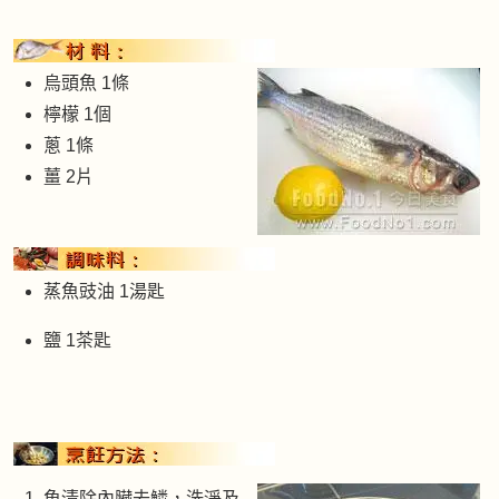
烏頭魚 1條
檸檬 1個
蔥 1條
薑 2片
蒸魚豉油 1湯匙
鹽 1茶匙
魚清除內臟去鱗，洗淨及