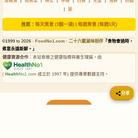
滋補湯
|
簡易菜
|
婦女
|
孕婦
|
西餐
|
兒童
|
海鮮
|
粉麵
|
飯
推薦：
每天煮意 (3餸一湯)
|
每週煮意 (每週5天)
©1999 to 2026 ·
FoodNo1
.com · 二十六載滋味相伴
「食物會過時，
煮意永遠新鮮。」
健康資源合作
：本站食療之健康指標與養生理論，由
(
Health
No1.com
成立於 1997 年) 提供專業數據支持。
📤 分享
分享
載入更多食譜
請使用下方頁數繼續瀏覽更多食譜