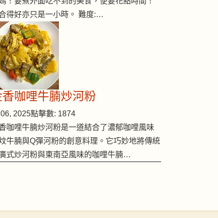
媽！要煮外面吃不到的美食，便要花點時間！
合得好亦只是一小時。 難度:…
金香咖哩牛腩炒河粉
06, 2025
點擊數: 1874
香咖哩牛腩炒河粉是一道結合了濃郁咖哩風味
炆牛腩與Q彈河粉的創意料理。它巧妙地將傳統
廣式炒河粉與東南亞風味的咖哩牛腩…