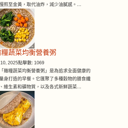
慢煎至金黃，取代油炸，減少油膩感。…
雜糧蔬菜均衡營養粥
10, 2025
點擊數: 1069
「雜糧蔬菜均衡營養粥」是為追求全面健康的
量身打造的早餐。它匯聚了多種穀物的膳食纖
、維生素和礦物質，以及各式新鮮蔬菜…