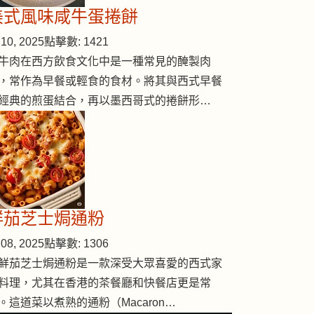
美式風味咸牛蛋捲餅
10, 2025
點擊數: 1421
牛肉在西方飲食文化中是一種常見的醃製肉
，常作為早餐或輕食的食材。將其與西式早餐
經典的煎蛋結合，再以墨西哥式的捲餅形…
鮮茄芝士焗通粉
菠蘿冰砂
08, 2025
點擊數: 1306
鮮茄芝士焗通粉是一款深受大眾喜愛的西式家
料理，尤其在香港的茶餐廳和快餐店更是常
。這道菜以煮熟的通粉（Macaron…