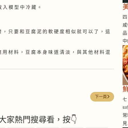
放 入 模 型 中 冷 藏 。
四 
咸
發 ， 只 要 和 豆 腐 泥 的 軟 硬 度 相 似 就 可 以 了 ， 這
品
中
應 用 材 料 ， 豆 腐 本 身 味 道 清 淡 ， 與 其 他 材 料 混
下一篇文章: 蘋果
下一頁
七 

常
大家熱門搜尋看，按👇
見