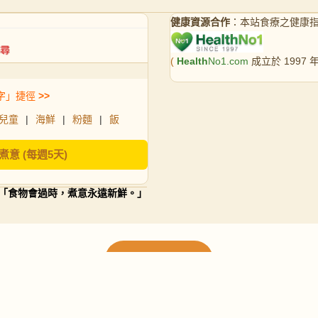
健康資源合作
：本站食療之健康
(
Health
No1.com
成立於 1997
字」捷徑
>>
兒童
|
海鮮
|
粉麵
|
飯
煮意 (每週5天)
「食物會過時，煮意永遠新鮮。」
載入更多食譜
請使用下方頁數繼續瀏覽更多食譜