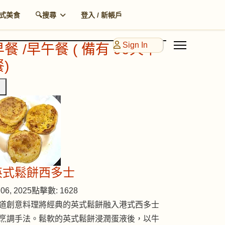
式美食
🔍搜尋
登入 / 新帳戶
Sign In
早餐 /早午餐 ( 備有 90天早
)
英式鬆餅西多士
06, 2025
點擊數: 1628
道創意料理將經典的英式鬆餅融入港式西多士
烹調手法。鬆軟的英式鬆餅浸潤蛋液後，以牛