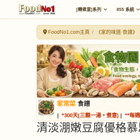
[轉煮意]系列
855 系統
FoodNo1.com主頁
《家的味道·食譜》
家常菜
食譜
|
*
300天(三餸一湯。煮意)
|
*
*
每週
清淡淜嫩豆腐優格慕