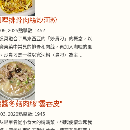
咖哩排骨肉絲炒河粉
09, 2025
點擊數: 1452
道菜融合了馬來西亞的「炒貴刁」的概念，以
廣東菜中常見的排骨和肉絲，再加入咖哩的風
。炒貴刁是一種以寬河粉（貴刁）為主…
蝦醬冬菇肉絲"雲吞皮"
03, 2020
點擊數: 1945
味是筆者從小食大的媽媽菜，想起便懷念起我