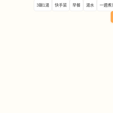
3餸1湯
快手菜
早餐
湯水
一週煮