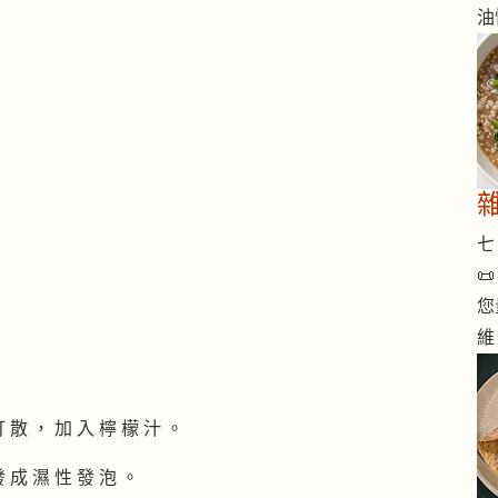
油
七 

您
維
 打 散 ， 加 入 檸 檬 汁 。
 發 成 濕 性 發 泡 。