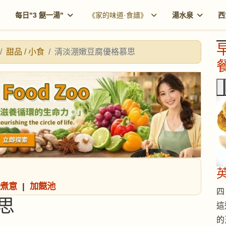
每日"3 餸一湯"
《家的味道·食譜》
湯水泉
西
甜品 / 小食
清淡淜嫩豆腐優格慕思
餐
煮意
|
加餸池
四 
思
這
的