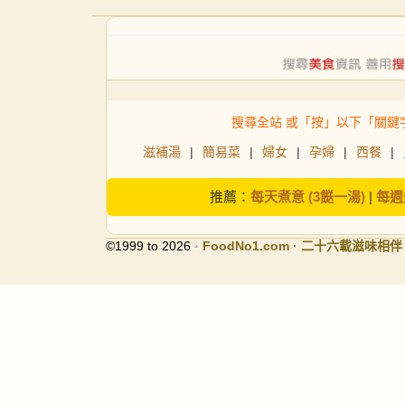
搜尋全站 或「按」以下「關鍵
滋補湯
|
簡易菜
|
婦女
|
孕婦
|
西餐
|
推薦：
每天煮意 (3餸一湯)
|
每週
©1999 to 2026 ·
FoodNo1
.com · 二十六載滋味相伴