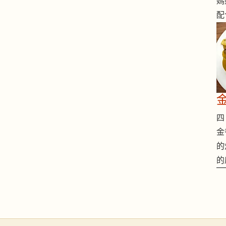
媽
配
四 
金
的
的