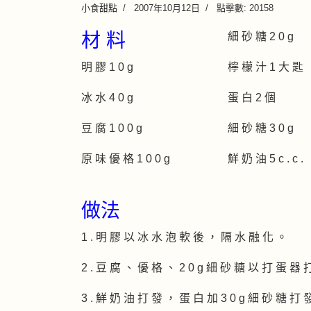
小食甜點
2007年10月12日
點擊數: 20158
材 料
細 砂 糖 2 0 g
明 膠 1 0 g
檸 檬 汁 1 大 匙
冰 水 4 0 g
蛋 白 2 個
豆 腐 1 0 0 g
細 砂 糖 3 0 g
原 味 優 格 1 0 0 g
鮮 奶 油 5 c . c .
做法
1 . 明 膠 以 冰 水 泡 軟 後 ， 隔 水 融 化 。
2 . 豆 腐 、 優 格 、 2 0 g 細 砂 糖 以 打 蛋 器
3 . 鮮 奶 油 打 發 ， 蛋 白 加 3 0 g 細 砂 糖 打