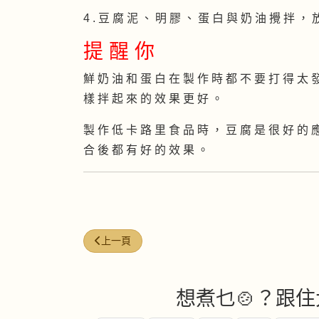
4 . 豆 腐 泥 、 明 膠 、 蛋 白 與 奶 油 攪 拌 ， 
提 醒 你
鮮 奶 油 和 蛋 白 在 製 作 時 都 不 要 打 得 太 
樣 拌 起 來 的 效 果 更 好 。
製 作 低 卡 路 里 食 品 時 ， 豆 腐 是 很 好 的 
合 後 都 有 好 的 效 果 。
上一篇文章: 綠洲飛船
上一頁
想煮乜🍲？跟住