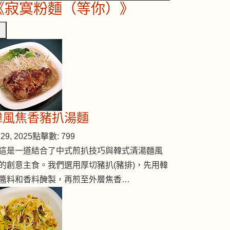
《寂寞粉麵（等你）》
韓風焦香豬扒湯麵
29, 2025
點擊數: 799
這是一道結合了中式煎扒技巧與韓式清湯麵風
的創意主食。我們選用厚切豬扒(豬排)，先用韓
醬料和香料醃製，再煎至外層焦香…