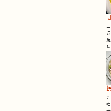
二 
這
及
味
九 
這