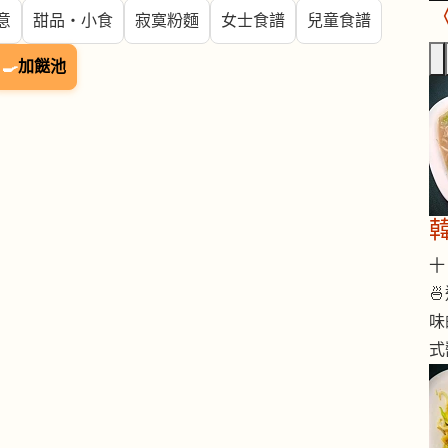
意
甜品・小食
寂寞粉麵
女士食譜
兒童食譜
🍳
加餸池
十 

味
式