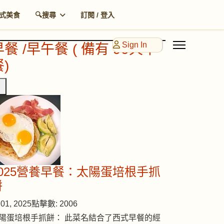
式美食
🔍搜尋
訂閱 / 登入
Sign In
早餐 /早午餐 ( 備有 90天早
)
2025營養早餐：太陽蛋培根手抓
餅
01, 2025
點擊數: 2006
陽蛋培根手抓餅： 此菜名結合了西式早餐的經