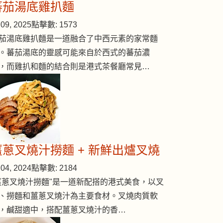
蕃茄湯底雞扒麵
09, 2025
點擊數: 1573
茄湯底雞扒麵是一道融合了中西元素的家常麵
。蕃茄湯底的靈感可能來自於西式的蕃茄濃
，而雞扒和麵的結合則是港式茶餐廳常見…
薑蔥叉燒汁撈麵 + 新鮮出爐叉燒
04, 2024
點擊數: 2184
薑蔥叉燒汁撈麵"是一道新配搭的港式美食，以叉
、撈麵和薑蔥叉燒汁為主要食材。叉燒肉質軟
，鹹甜適中，搭配薑蔥叉燒汁的香…