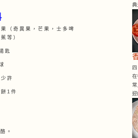
典
料
 果 （ 奇 異 果 ， 芒 果 ， 士 多 啤
 蕉 等 ）
 湯 匙
 球
四 
在
 少 許
常
 餅 1 件
迎
 酪 。