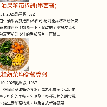
牛油果蕃茄捲餅(墨西哥)
31, 2025
點擊數: 372
道牛油果蕃茄捲餅(墨西哥)絕對能讓您體驗什麼
做滋味無窮！想像一下，鬆軟的全麥餅皮溫柔
包裹著新鮮多汁的番茄薄片，再鋪…
淜嫩豆腐優格慕思
雜糧蔬菜均衡營養粥
10, 2025
點擊數: 1067
「雜糧蔬菜均衡營養粥」是為追求全面健康的
量身打造的早餐。它匯聚了多種穀物的膳食纖
、維生素和礦物質，以及各式新鮮蔬菜…