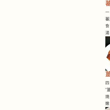
一 
蕃
食
湯
四 
"
燒
嫩