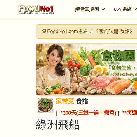
[轉煮意]系列
855 系統
FoodNo1.com主頁
《家的味道·食譜》
家常菜
食譜
|
*
300天(三餸一湯。煮意)
|
*
*
每週
綠洲飛船