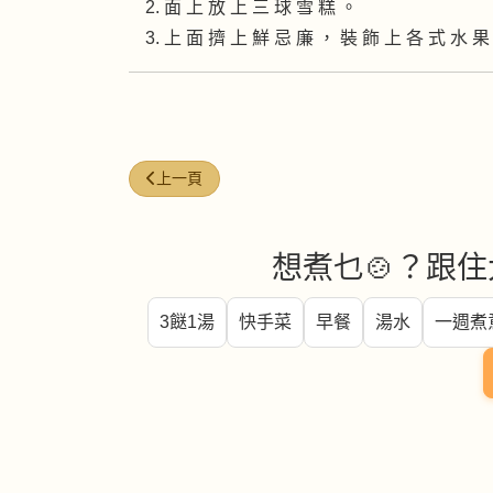
面 上 放 上 三 球 雪 糕 。
上 面 擠 上 鮮 忌 廉 ， 裝 飾 上 各 式 水 果
上一篇文章: 香炸提子乾冬甩
上一頁
想煮乜🍲？跟住
3餸1湯
快手菜
早餐
湯水
一週煮