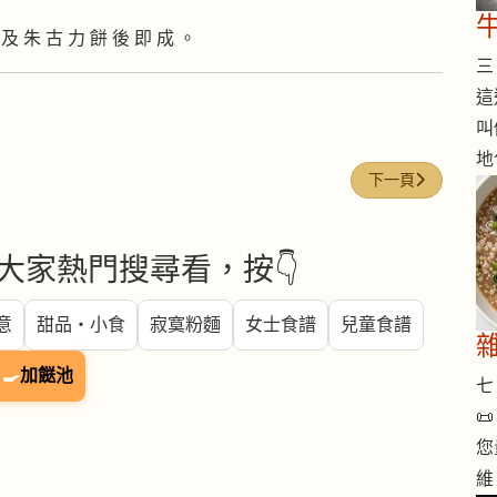
 及 朱 古 力 餅 後 即 成 。
三 
這
叫
地
下一篇文章: 清淡
下一頁
大家熱門搜尋看，按👇
意
甜品・小食
寂寞粉麵
女士食譜
兒童食譜
🍳
加餸池
七 

您
維