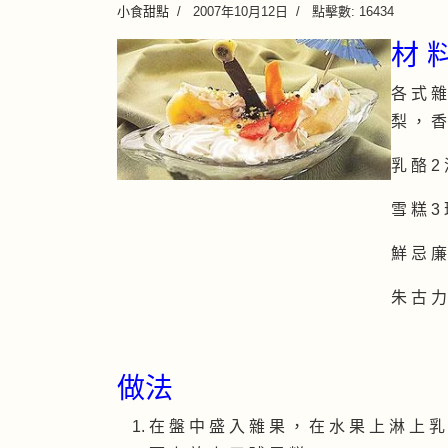
小食甜點
2007年10月12日
點擊數: 16434
材 
各 式 雜
梨 ， 香
乳 酪 2
雪 糕 3
鮮 忌 廉
朱 古 力
做法
在 盤 中 盛 入 雜 果 ， 在 水 果 上 淋 上 乳