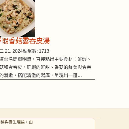
鮮蝦香菇雲吞皮湯
 21, 2024
點擊數: 1713
道菜名簡單明瞭，直接點出主要食材：鮮蝦、
菇和雲吞皮。鮮蝦的鮮甜、香菇的鮮美與雲吞
的滑嫩，搭配清澈的湯底，呈現出一道…
指標與養生理論，由