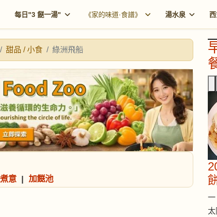
每日"3 餸一湯"
《家的味道·食譜》
湯水泉
西
甜品 / 小食
綠洲飛船
餐
煮意
|
加餸池
一 
太