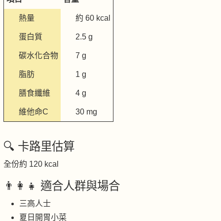
熱量
約 60 kcal
蛋白質
2.5 g
碳水化合物
7 g
脂肪
1 g
膳食纖維
4 g
維他命C
30 mg
🔍 卡路里估算
全份約 120 kcal
👨‍👩‍👧 適合人群與場合
三高人士
夏日開胃小菜