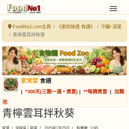
FoodNo1.com主頁
《家的味道·食譜》
冷盤/ 涼菜
青檸雲耳拌秋葵
家常菜
食譜
|
*
300天(三餸一湯。煮意)
|
*
*
每週煮意
|
加餸
池
青檸雲耳拌秋葵
家慧
涼拌菜 / 前菜
2025年7月25日
點擊數: 1245