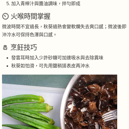
加入青檸汁與醬油調味，拌勻即成
⏲️ 火喉時間掌握
微波時間不宜過長，秋葵過熟會變軟爛失去爽口感；微波後即
沖冷水可保持色澤與口感。
🧂 烹飪技巧
發雲耳時加入少許砂糖可加速吸水與去除異味
秋葵如怕滑，可先用鹽稍搓表皮再沖水