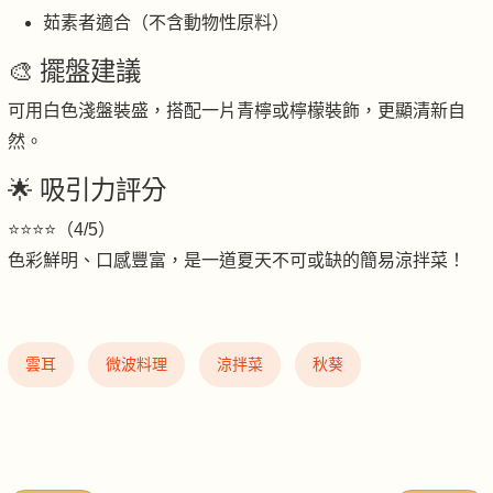
茹素者適合（不含動物性原料）
🎨 擺盤建議
可用白色淺盤裝盛，搭配一片青檸或檸檬裝飾，更顯清新自
然。
🌟 吸引力評分
⭐️⭐️⭐️⭐️（4/5）
色彩鮮明、口感豐富，是一道夏天不可或缺的簡易涼拌菜！
雲耳
微波料理
涼拌菜
秋葵