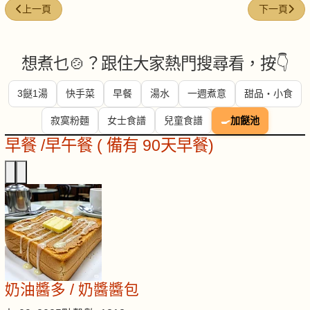
上一篇文章: 金銀嫩蛋爽口菠菜 (涼拌)
下一篇文章:
上一頁
下一頁
想煮乜🍲？跟住大家熱門搜尋看，按👇
3餸1湯
快手菜
早餐
湯水
一週煮意
甜品・小食
寂寞粉麵
女士食譜
兒童食譜
🍳
加餸池
早餐 /早午餐 ( 備有 90天早餐)
奶油醬多 / 奶醬醬包