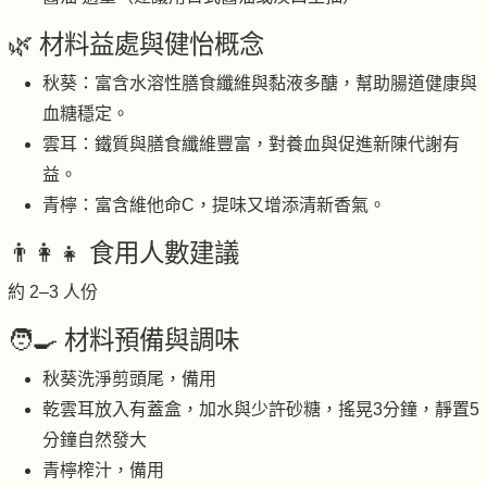
🌿 材料益處與健怡概念
秋葵：富含水溶性膳食纖維與黏液多醣，幫助腸道健康與
血糖穩定。
雲耳：鐵質與膳食纖維豐富，對養血與促進新陳代謝有
益。
青檸：富含維他命C，提味又增添清新香氣。
👨‍👩‍👧 食用人數建議
約 2–3 人份
🧑‍🍳 材料預備與調味
秋葵洗淨剪頭尾，備用
乾雲耳放入有蓋盒，加水與少許砂糖，搖晃3分鐘，靜置5
分鐘自然發大
青檸榨汁，備用