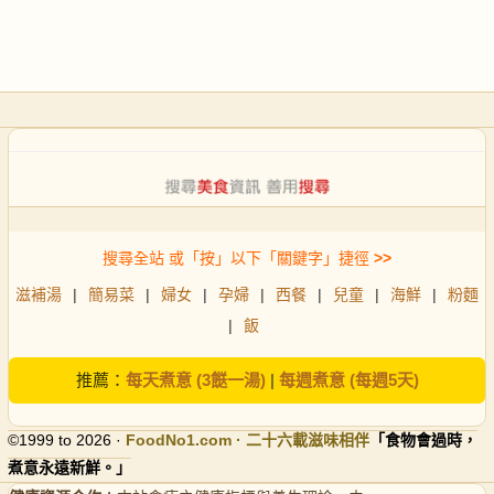
搜尋全站 或「按」以下「關鍵字」捷徑
>>
滋補湯
|
簡易菜
|
婦女
|
孕婦
|
西餐
|
兒童
|
海鮮
|
粉麵
|
飯
推薦：
每天煮意 (3餸一湯)
|
每週煮意 (每週5天)
©1999 to 2026 ·
FoodNo1
.com · 二十六載滋味相伴
「食物會過時，
煮意永遠新鮮。」