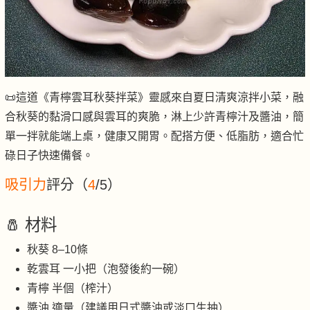
📜這道《青檸雲耳秋葵拌菜》靈感來自夏日清爽涼拌小菜，融
合秋葵的黏滑口感與雲耳的爽脆，淋上少許青檸汁及醬油，簡
單一拌就能端上桌，健康又開胃。配搭方便、低脂肪，適合忙
碌日子快速備餐。
吸引力
評分（
4
/5）
🧂 材料
秋葵 8–10條
乾雲耳 一小把（泡發後約一碗）
青檸 半個（榨汁）
醬油 適量（建議用日式醬油或淡口生抽）