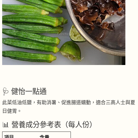
🩺 健怡一點通
此菜低油低鹽，有助消暑、促進腸道蠕動，適合三高人士與夏
日健胃。
📊 營養成分參考表（每人份）
項目
含量