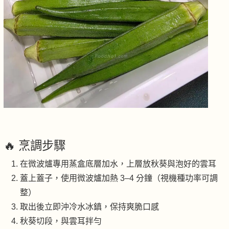
🔥 烹調步驟
在微波爐專用蒸盒底層加水，上層放秋葵與泡好的雲耳
蓋上蓋子，使用微波爐加熱 3–4 分鐘（視機種功率可調
整）
取出後立即沖冷水冰鎮，保持爽脆口感
秋葵切段，與雲耳拌勻