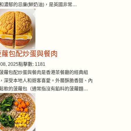
和濃郁的忌廉(鮮奶油)，是英國非常…
菠蘿包配炒蛋與餐肉
08, 2025
點擊數: 1181
菠蘿包配炒蛋與餐肉是香港茶餐廳的經典組
，深受本地人和遊客喜愛。外層酥脆香甜、內
鬆軟的菠蘿包（通常指沒有餡料的菠蘿麵…