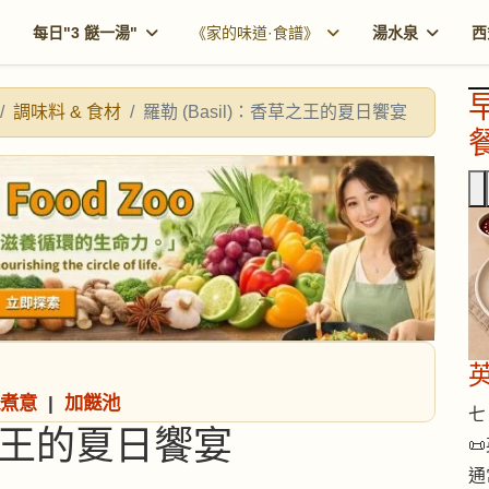
每日"3 餸一湯"
《家的味道·食譜》
湯水泉
西
調味料 & 食材
羅勒 (Basil)：香草之王的夏日饗宴
餐
煮意
|
加餸池
七 
草之王的夏日饗宴

通