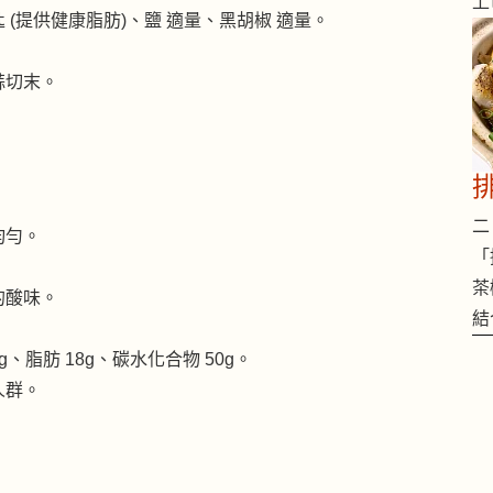
上
湯匙 (提供健康脂肪)、鹽 適量、黑胡椒 適量。
蒜切末。
二 
均勻。
「
茶
的酸味。
結
g、脂肪 18g、碳水化合物 50g。
人群。