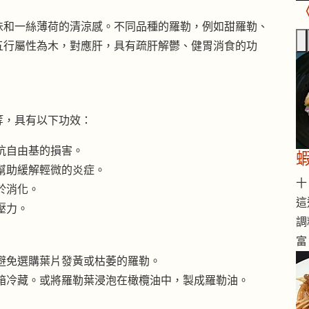
味和一絲薄荷的清涼感。不同品種的羅勒，例如甜羅勒、
五行屬性為木，對應肝，具有疏肝解鬱、健胃消食的功
等，具有以下功效：
抗自由基的損害。
幫助緩解輕微的炎症。
十 
於消化。
這
壓力。
調
富
避免選購葉片發黃或枯萎的羅勒。
箱冷藏。或將羅勒葉浸泡在橄欖油中，製成羅勒油。