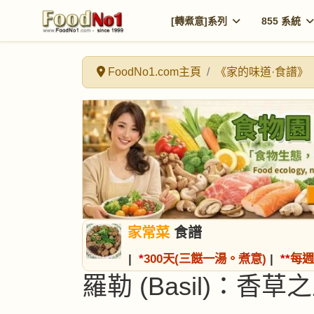
[轉煮意]系列
855 系統
FoodNo1.com主頁
《家的味道·食譜》
家常菜
食譜
|
*
300天(三餸一湯。煮意)
|
*
*
每週
羅勒 (Basil)：香