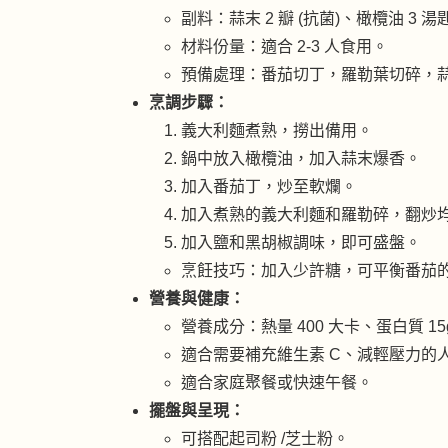
副料：蒜末 2 瓣 (抗菌)、橄欖油 3 
材料份量：適合 2-3 人食用。
預備處理：番茄切丁，羅勒葉切碎，
烹調步驟：
義大利麵煮熟，撈出備用。
鍋中放入橄欖油，加入蒜末爆香。
加入番茄丁，炒至軟爛。
加入煮熟的義大利麵和羅勒碎，翻炒
加入鹽和黑胡椒調味，即可盛盤。
烹飪技巧：加入少許糖，可平衡番茄
營養與健康：
營養成分：熱量 400 大卡、蛋白質 15
適合需要補充維生素 C、減輕壓力的
適合家庭聚餐或快速午餐。
擺盤與呈現：
可搭配起司粉 /芝士粉。