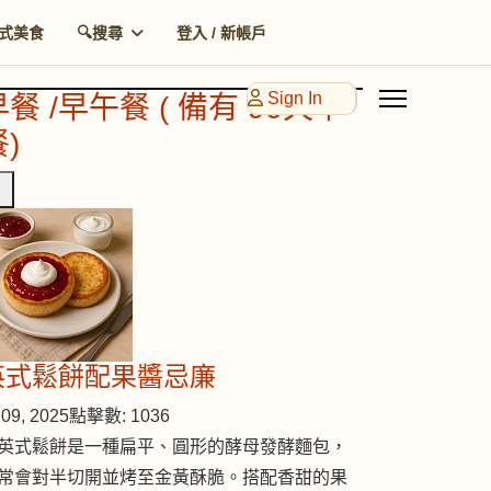
式美食
🔍搜尋
登入 / 新帳戶
Sign In
早餐 /早午餐 ( 備有 90天早
)
英式鬆餅配果醬忌廉
09, 2025
點擊數: 1036
英式鬆餅是一種扁平、圓形的酵母發酵麵包，
常會對半切開並烤至金黃酥脆。搭配香甜的果