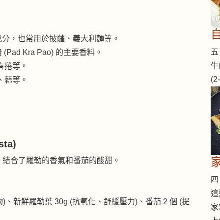
的主要成分，也常用於披薩、義大利麵等。
五 
 (Pad Kra Pao) 的主要香料。
牛
春捲等。
(
、蒜等。
ta)
，結合了羅勒的香氣和番茄的酸甜。
四 
這
)、新鮮羅勒葉 30g (抗氧化、舒緩壓力)、番茄 2 個 (提
家