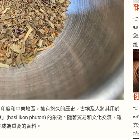
七 

您
維
七 
於印度和中東地區，擁有悠久的歷史。古埃及人將其用於

silikon phuton) 的象徵。隨著貿易和文化交流，羅
充
地成為重要的香料。
持