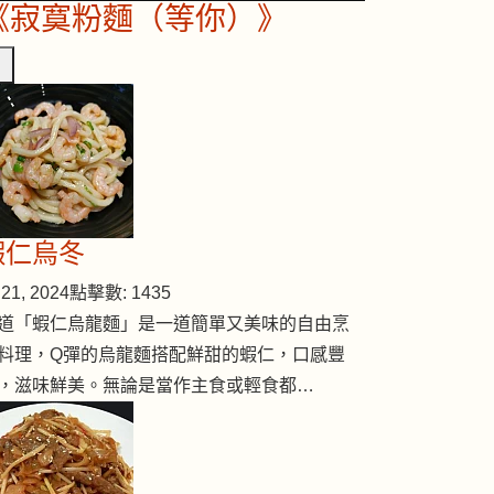
《寂寞粉麵（等你）》
蝦仁烏冬
21, 2024
點擊數: 1435
道「蝦仁烏龍麵」是一道簡單又美味的自由烹
料理，Q彈的烏龍麵搭配鮮甜的蝦仁，口感豐
，滋味鮮美。無論是當作主食或輕食都…