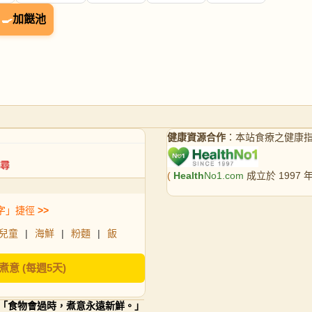
🍳
加餸池
健康資源合作
：本站食療之健康
(
Health
No1.com
成立於 1997
字」捷徑
>>
兒童
|
海鮮
|
粉麵
|
飯
煮意 (每週5天)
「食物會過時，煮意永遠新鮮。」