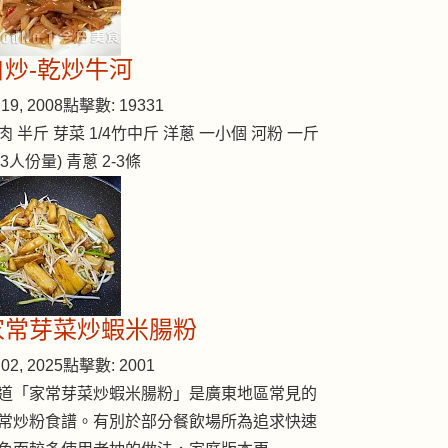
自炒-乾炒牛河
19, 2008
點擊數: 19331
肉 半斤 芽菜 1/4竹中斤 洋蔥 一小個 河粉 一斤
2-3人份量) 青蔥 2-3條
家常芽菜炒蝦米腸粉
02, 2025
點擊數: 2001
道「家常芽菜炒蝦米腸粉」是廣東地區常見的
常炒粉食譜。有別於部分餐飲場所為追求快速