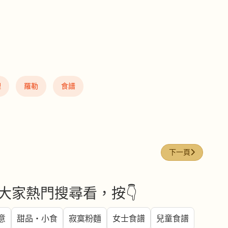
理
羅勒
食譜
息
下一篇文章: 茴香
下一頁
大家熱門搜尋看，按👇
意
甜品・小食
寂寞粉麵
女士食譜
兒童食譜