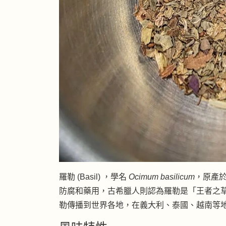
羅勒 (Basil) ，學名
Ocimum basilicum
，原產
防腐和藥用，古希臘人則認為羅勒是「王者之草」(ba
勒傳播到世界各地，在義大利、泰國、越南等