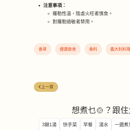
注意事項：
羅勒性溫，陰虛火旺者慎食。
對羅勒過敏者禁用。
香草
健康飲食
香料
義大利料
上一篇文章: 迷迭香 (Rosemary)：地中海的陽光氣
上一頁
想煮乜🍲？跟住
3餸1湯
快手菜
早餐
湯水
一週煮