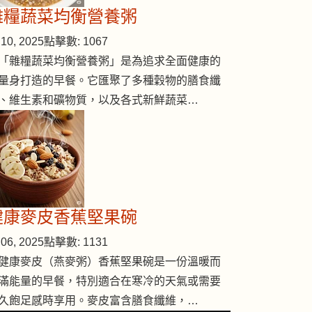
雜糧蔬菜均衡營養粥
10, 2025
點擊數: 1067
「雜糧蔬菜均衡營養粥」是為追求全面健康的
量身打造的早餐。它匯聚了多種穀物的膳食纖
、維生素和礦物質，以及各式新鮮蔬菜…
健康麥皮香蕉堅果碗
06, 2025
點擊數: 1131
健康麥皮（燕麥粥）香蕉堅果碗是一份溫暖而
滿能量的早餐，特別適合在寒冷的天氣或需要
久飽足感時享用。麥皮富含膳食纖維，…