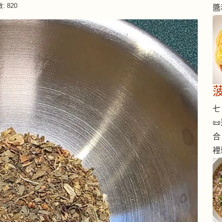
 820
醬
七 

合
裡