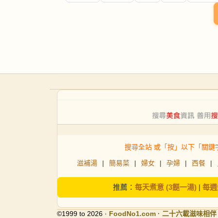
搜尋全站 或「按」以下「關鍵
滋補湯
|
簡易菜
|
婦女
|
孕婦
|
西餐
|
推薦：
每天煮意 (3餸一湯)
|
每週
©1999 to 2026 ·
FoodNo1
.com · 二十六載滋味相伴