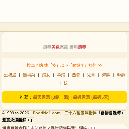
搜尋全站 或「按」以下「關鍵字」捷徑
>>
滋補湯
|
簡易菜
|
婦女
|
孕婦
|
西餐
|
兒童
|
海鮮
|
粉麵
|
飯
推薦：
每天煮意 (3餸一湯)
|
每週煮意 (每週5天)
©1999 to 2026 ·
FoodNo1
.com · 二十六載滋味相伴
「食物會過時，
煮意永遠新鮮。」
健康資源合作
：本站食療之健康指標與養生理論，由