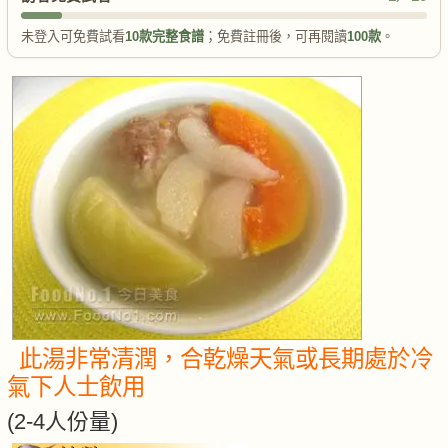
未登入可免費試看
10款完整食譜
；免費註冊後，可再閱讀
100款
。
此湯非常清潤，合乾燥天氣或長期處於冷
氣下人士飲用
(2-4人份量)