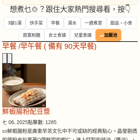
想煮乜🍲？跟住大家熱門搜尋看，按👇
3餸1湯
快手菜
早餐
湯水
一週煮意
甜品・小食
寂寞粉麵
女士食譜
兒童食譜
🍳
加餸池
早餐 /早午餐 ( 備有 90天早餐)
鮮蝦腸粉配豆漿
七 06, 2025
點擊數: 1285
📜鮮蝦腸粉是廣東早茶文化中不可或缺的經典點心。晶瑩剔透
的腸粉皮包裹著Q彈鮮甜的蝦仁，淋上特製的豉油（醬油），