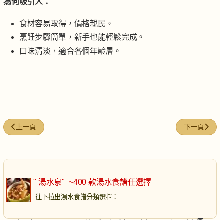
為何吸引人：
食材容易取得，價格親民。
烹飪步驟簡單，新手也能輕鬆完成。
口味清淡，適合各個年齡層。
上一篇文章: 鹹蛋大豆芽豬排骨湯
下一篇文章
上一頁
下一頁
" 湯水泉"
~400 款湯水食譜任選擇
往下拉出湯水食譜分類選擇
：