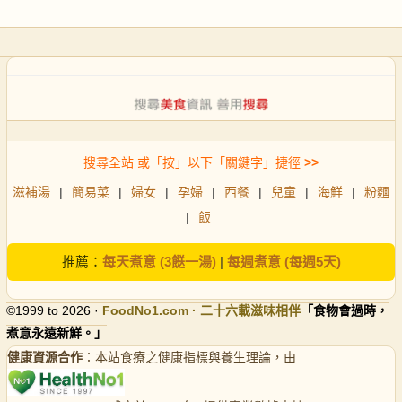
搜尋全站 或「按」以下「關鍵字」捷徑
>>
滋補湯
|
簡易菜
|
婦女
|
孕婦
|
西餐
|
兒童
|
海鮮
|
粉麵
|
飯
推薦：
每天煮意 (3餸一湯)
|
每週煮意 (每週5天)
©1999 to 2026 ·
FoodNo1
.com · 二十六載滋味相伴
「食物會過時，
煮意永遠新鮮。」
健康資源合作
：本站食療之健康指標與養生理論，由