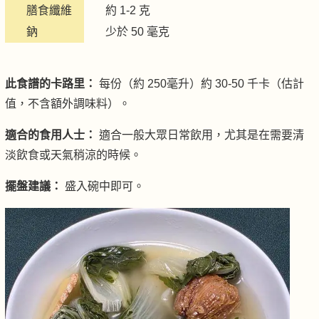
膳食纖維
約 1-2 克
鈉
少於 50 毫克
此食譜的卡路里：
每份（約 250毫升）約 30-50 千卡（估計
值，不含額外調味料）。
適合的食用人士：
適合一般大眾日常飲用，尤其是在需要清
淡飲食或天氣稍涼的時候。
擺盤建議：
盛入碗中即可。