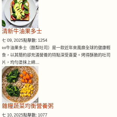
清新牛油果多士
七 09, 2025
點擊數: 1254
📜牛油果多士（酪梨吐司）是一款近年來風靡全球的健康輕
食，以其簡約卻充滿營養的特點深受喜愛。烤得酥脆的吐司
片，均勻塗抹上綿…
雜糧蔬菜均衡營養粥
七 10, 2025
點擊數: 1077