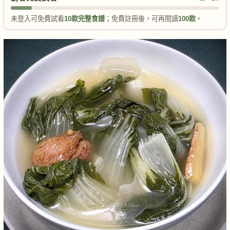
未登入可免費試看
10款完整食譜
；免費註冊後，可再閱讀
100款
。