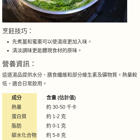
烹飪技巧：
先煮薑和蜜棗可以使湯底更加入味。
清淡調味更能體現食材的原味。
營養資訊：
這道湯品提供水分、膳食纖維和部分維生素及礦物質。熱量較
低，適合日常飲用。
成分
含量 (估計值)
熱量
約 30-50 千卡
蛋白質
約 1-2 克
脂肪
約 0-1 克
碳水化合物
約 5-8 克