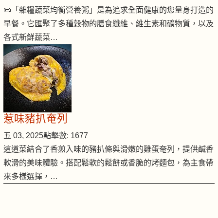
📜「雜糧蔬菜均衡營養粥」是為追求全面健康的您量身打造的
早餐。它匯聚了多種穀物的膳食纖維、維生素和礦物質，以及
各式新鮮蔬菜…
惹味豬扒奄列
五 03, 2025
點擊數: 1677
這道菜結合了香煎入味的豬扒條與滑嫩的雞蛋奄列，提供鹹香
軟滑的美味體驗。搭配鬆軟的鬆餅或香脆的烤麵包，為主食帶
來多樣選擇，…