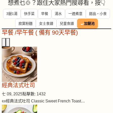
想煮乜🍲？跟住大家熱門搜尋看，按👇
3餸1湯
快手菜
早餐
湯水
一週煮意
甜品・小食
寂寞粉麵
女士食譜
兒童食譜
🍳
加餸池
早餐 /早午餐 ( 備有 90天早餐)
經典法式吐司
七 09, 2025
點擊數: 1432
📜經典法式吐司 Classic Sweet French Toast…