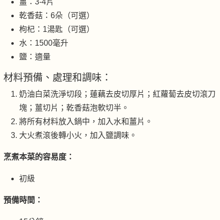
薑：3-4片
乾香菇：6朵（可選）
枸杞：1湯匙（可選）
水：1500毫升
鹽：適量
材料預備、處理和調味：
奶油白菜洗淨切段；蓮藕去皮切厚片；紅蘿蔔去皮切滾刀
塊；薑切片；乾香菇泡軟切半。
將所有材料放入鍋中，加入水和薑片。
大火煮滾後轉小火，加入鹽調味。
烹煮本菜的容易度：
初級
預備時間：