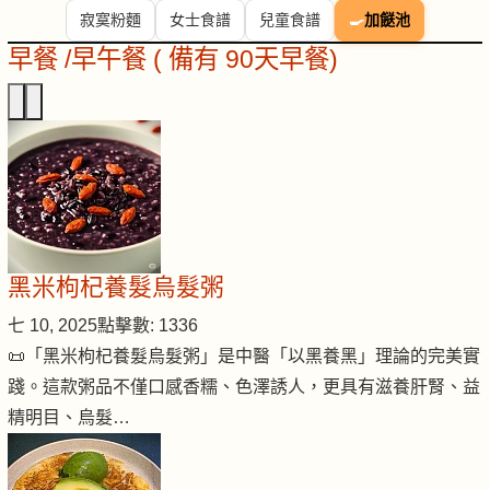
寂寞粉麵
女士食譜
兒童食譜
🍳
加餸池
早餐 /早午餐 ( 備有 90天早餐)
黑米枸杞養髮烏髮粥
七 10, 2025
點擊數: 1336
📜「黑米枸杞養髮烏髮粥」是中醫「以黑養黑」理論的完美實
踐。這款粥品不僅口感香糯、色澤誘人，更具有滋養肝腎、益
精明目、烏髮…