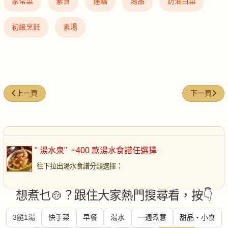
家常菜
素食
蓮藕
湯品
奶油白菜
初級烹飪
素湯
上一篇文章: 紹菜豆腐熟蛋湯
下一篇文章:
上一頁
下一頁
" 湯水泉"
~400 款湯水食譜任選擇
往下拉出湯水食譜分類選擇
：
想煮乜🍲？跟住大家熱門搜尋看，按👇
3餸1湯
快手菜
早餐
湯水
一週煮意
甜品・小食