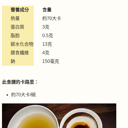
營養成分
含量
熱量
約70大卡
蛋白質
3克
脂肪
0.5克
碳水化合物
13克
膳食纖維
4克
鈉
150毫克
此食譜的卡路里：
約70大卡/碗