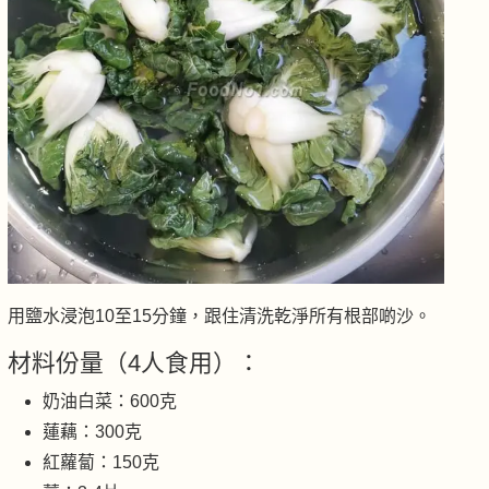
用鹽水浸泡10至15分鐘，跟住清洗乾淨所有根部啲沙。
材料份量（4人食用）：
奶油白菜：600克
蓮藕：300克
紅蘿蔔：150克