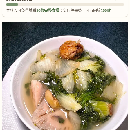
未登入可免費試看
10款完整食譜
；免費註冊後，可再閱讀
100款
。