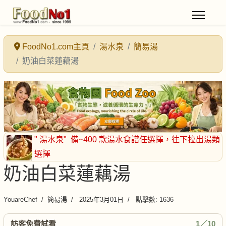
FoodNo1.com主頁
湯水泉
簡易湯
奶油白菜蓮藕湯
" 湯水泉"
備~400 款湯水食譜任選擇
，往下拉出湯類
選擇
奶油白菜蓮藕湯
YouareChef
簡易湯
2025年3月01日
點擊數: 1636
訪客免費試看
1／10