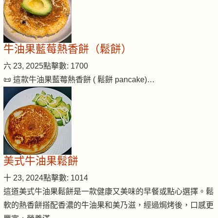
牛油果藍莓熱香餅（鬆餅）
六 23, 2025
點擊數: 1700
📜 這款牛油果藍莓熱香餅 ( 鬆餅 pancake)…
美式牛油果鬆餅
十 23, 2024
點擊數: 1014
這道美式牛油果鬆餅是一款健康又美味的早餐或點心選擇。鬆
軟的熱香餅搭配香濃的牛油果和美乃滋，經過焗烤後，口感更