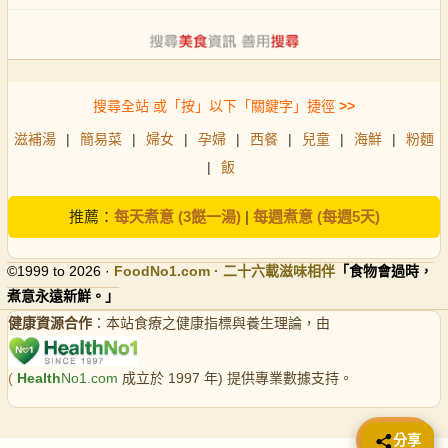
搜尋全站 或「按」以下「關鍵字」捷徑
>>
滋補湯
|
簡易菜
|
婦女
|
孕婦
|
西餐
|
兒童
|
海鮮
|
粉麵
|
飯
推薦：
每天煮意 (3餸一湯)
|
每週煮意 (每週5天)
©1999 to 2026 ·
FoodNo1
.com · 二十六載滋味相伴
「食物會過時，
煮意永遠新鮮。」
健康資源合作
：本站食療之健康指標與養生理論，由
(
Health
No1.com
成立於 1997 年) 提供專業數據支持。
📤 分享
分享