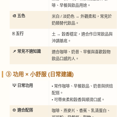
啡、早餐與飲品用途。
🎨 五色
米白 / 淡奶色 → 外觀柔和，常見於
奶類替代飲品。
🀄 五行
土 → 穀香穩定，適合作日常飲品與
沖調基底。
📌 常見不適知識
適合咖啡、奶昔、早餐與喜歡穀物
飲品口感的人。
③ 功用 × 小舒服 (日常建議)
💡 日常功用
• 常作咖啡、早餐飲品、奶昔與烘焙
配搭。
• 可帶來柔和穀香與順滑口感。
🍲 適合配搭
咖啡、燕麥片、香蕉、乳清蛋白、