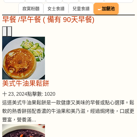
寂寞粉麵
女士食譜
兒童食譜
🍳
加餸池
早餐 /早午餐 ( 備有 90天早餐)
美式牛油果鬆餅
十 23, 2024
點擊數: 1020
這道美式牛油果鬆餅是一款健康又美味的早餐或點心選擇。鬆
軟的熱香餅搭配香濃的牛油果和美乃滋，經過焗烤後，口感更
豐富，營養滿…