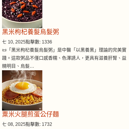
黑米枸杞養髮烏髮粥
七 10, 2025
點擊數: 1336
📜「黑米枸杞養髮烏髮粥」是中醫「以黑養黑」理論的完美實
踐。這款粥品不僅口感香糯、色澤誘人，更具有滋養肝腎、益
精明目、烏髮…
粟米火腿煎蛋公仔麵
七 08, 2025
點擊數: 1732