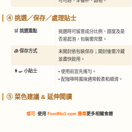
可可粉、早餐杯、穀物。
④ 挑選／保存／處理貼士
🛒 挑選重點
挑選時可留意成分比例、甜度及是
否易起泡，包裝需完整。
🧊 保存方式
未開封依包裝保存；開封後需冷藏
並盡快飲用。
👩‍🍳 小貼士
• 使用前宜先搖勻。
• 配咖啡時風味通常較柔和順滑。
⑤ 菜色建議 & 延伸閱讀
或可
使用
FoodNo1.com 搜尋
更多相關食譜