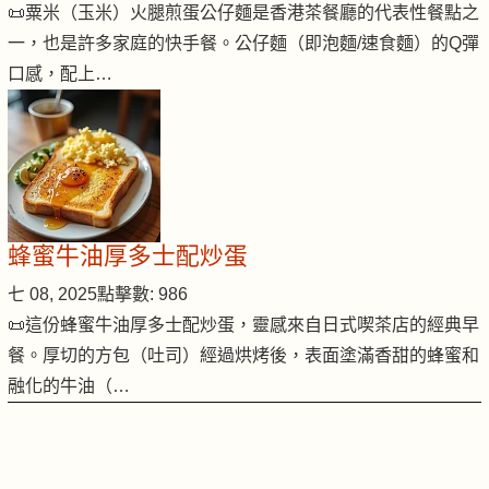
📜粟米（玉米）火腿煎蛋公仔麵是香港茶餐廳的代表性餐點之
一，也是許多家庭的快手餐。公仔麵（即泡麵/速食麵）的Q彈
口感，配上…
蜂蜜牛油厚多士配炒蛋
七 08, 2025
點擊數: 986
📜這份蜂蜜牛油厚多士配炒蛋，靈感來自日式喫茶店的經典早
餐。厚切的方包（吐司）經過烘烤後，表面塗滿香甜的蜂蜜和
融化的牛油（…