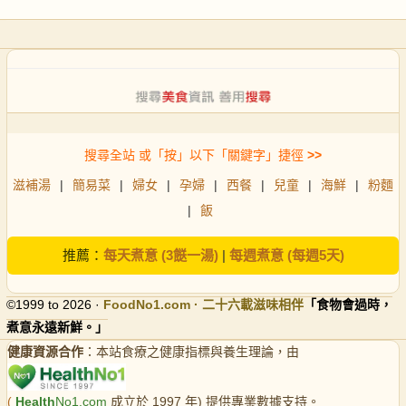
搜尋全站 或「按」以下「關鍵字」捷徑
>>
滋補湯
|
簡易菜
|
婦女
|
孕婦
|
西餐
|
兒童
|
海鮮
|
粉麵
|
飯
推薦：
每天煮意 (3餸一湯)
|
每週煮意 (每週5天)
©1999 to 2026 ·
FoodNo1
.com · 二十六載滋味相伴
「食物會過時，
煮意永遠新鮮。」
健康資源合作
：本站食療之健康指標與養生理論，由
(
Health
No1.com
成立於 1997 年) 提供專業數據支持。