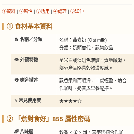
①資料
|
②屬性
|
③功用
|
④處理
|
⑤延伸
① 食材基本資料
🧂 名稱／分類
名稱：燕麥奶 (Oat milk)
分類：奶類替代、穀物飲品
👁️ 外觀特徵
呈米白或淡奶色液體，質地順滑，
部分產品略帶穀物濃度感。
👅 味道描述
穀香柔和而順滑，口感輕盈，適合
作咖啡、奶昔與早餐配搭。
⭐ 常見使用度
★★★★☆
② 「煮對食好」855 屬性密碼
🌈 八味層
穀香 × 柔 × 滑。燕麥奶適合作咖