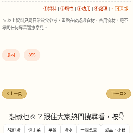
①資料
|
②屬性
|
③功用
|
④處理
|
↑ 回頂部
※ 以上資料只屬日常飲食參考，重點在於認識食材、善用食材，絕不
等同任何專業醫療意見。
食材
855
上一篇文章: 紅豆粉 (Red bean powder)
下一篇文章: 
上一頁
下一頁
想煮乜🍲？跟住大家熱門搜尋看，按👇
3餸1湯
快手菜
早餐
湯水
一週煮意
甜品・小食