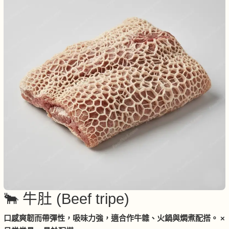
🐂 牛肚 (Beef tripe)
口感爽韌而帶彈性，吸味力強，適合作牛雜、火鍋與燜煮配搭。 ×