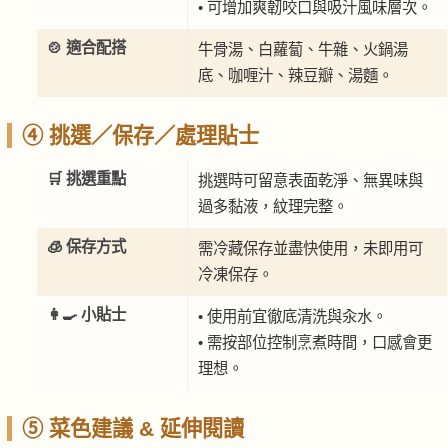
• 可增加爽韌咬口與吸汁風味層次。
🍲 適合配搭
牛骨湯、白蘿蔔、牛雜、火鍋湯
底、咖喱汁、辣豆瓣、湯麵。
④ 挑選／保存／處理貼士
🛒 挑選重點
挑選時可留意表面乾淨、無異味與
過多黏液，紋理完整。
🧊 保存方式
需冷藏保存並盡快使用，未即用可
冷凍保存。
👩‍🍳 小貼士
• 使用前宜徹底清洗與汆水。
• 需按部位控制烹煮時間，口感會更
理想。
⑤ 菜色建議 & 延伸閱讀