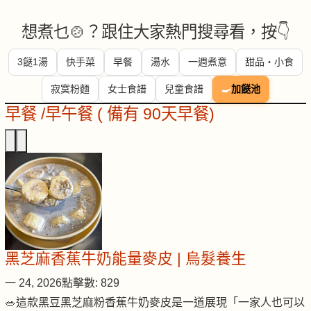
想煮乜🍲？跟住大家熱門搜尋看，按👇
3餸1湯
快手菜
早餐
湯水
一週煮意
甜品・小食
寂寞粉麵
女士食譜
兒童食譜
🍳
加餸池
早餐 /早午餐 ( 備有 90天早餐)
黑芝麻香蕉牛奶能量麥皮 | 烏髮養生
一 24, 2026
點擊數: 829
🥗這款黑豆黑芝麻粉香蕉牛奶麥皮是一道展現「一家人也可以