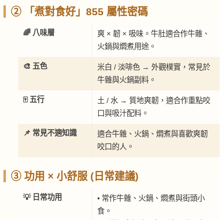
② 「煮對食好」855 屬性密碼
🌈 八味層
爽 × 韌 × 吸味。牛肚適合作牛雜、
火鍋與燜煮用途。
🎨 五色
米白 / 淡啡色 → 外觀樸實，常見於
牛雜與火鍋副料。
🀄 五行
土 / 水 → 質地爽韌，適合作重點咬
口與吸汁配料。
📌 常見不適知識
適合牛雜、火鍋、燜煮與喜歡爽韌
咬口的人。
③ 功用 × 小舒服 (日常建議)
💡 日常功用
• 常作牛雜、火鍋、燜煮與街頭小
食。