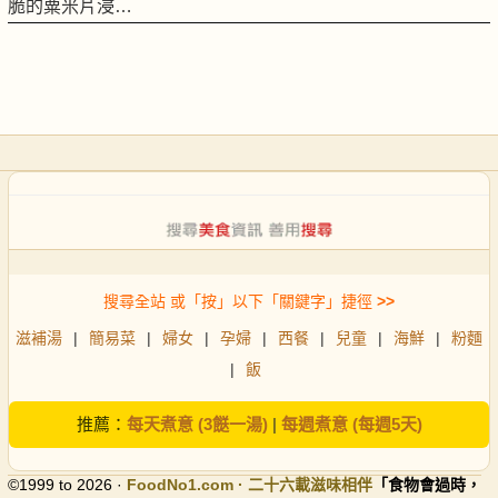
脆的粟米片浸…
搜尋全站 或「按」以下「關鍵字」捷徑
>>
滋補湯
|
簡易菜
|
婦女
|
孕婦
|
西餐
|
兒童
|
海鮮
|
粉麵
|
飯
推薦：
每天煮意 (3餸一湯)
|
每週煮意 (每週5天)
©1999 to 2026 ·
FoodNo1
.com · 二十六載滋味相伴
「食物會過時，