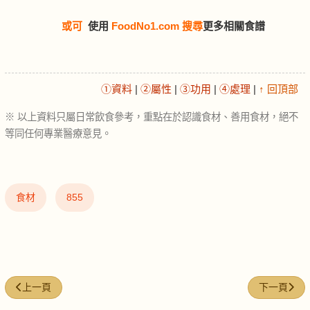
或可
使用
FoodNo1.com 搜尋
更多相關食譜
①資料
|
②屬性
|
③功用
|
④處理
|
↑ 回頂部
※ 以上資料只屬日常飲食參考，重點在於認識食材、善用食材，絕不
等同任何專業醫療意見。
食材
855
上一篇文章: 花生碎 (Crushed peanuts)
下一篇文章: 羅
上一頁
下一頁