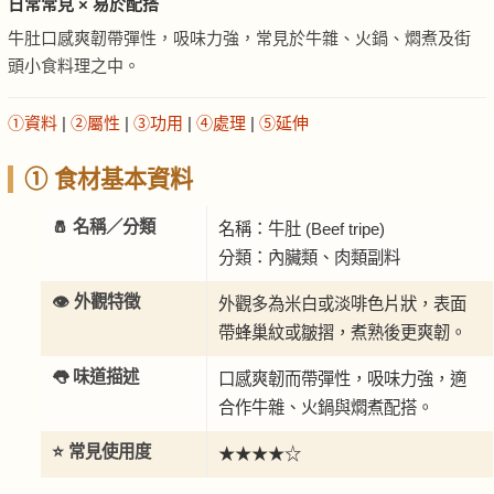
日常常見 × 易於配搭
牛肚口感爽韌帶彈性，吸味力強，常見於牛雜、火鍋、燜煮及街
頭小食料理之中。
①資料
|
②屬性
|
③功用
|
④處理
|
⑤延伸
① 食材基本資料
🧂 名稱／分類
名稱：牛肚 (Beef tripe)
分類：內臟類、肉類副料
👁️ 外觀特徵
外觀多為米白或淡啡色片狀，表面
帶蜂巢紋或皺摺，煮熟後更爽韌。
👅 味道描述
口感爽韌而帶彈性，吸味力強，適
合作牛雜、火鍋與燜煮配搭。
⭐ 常見使用度
★★★★☆