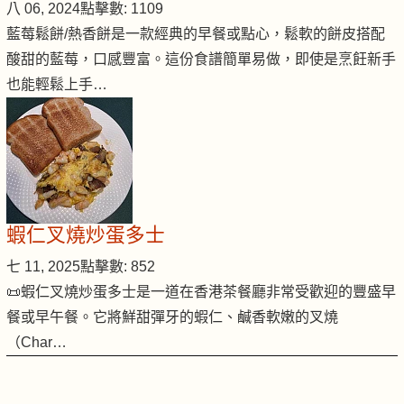
八 06, 2024
點擊數: 1109
藍莓鬆餅/熱香餅是一款經典的早餐或點心，鬆軟的餅皮搭配
酸甜的藍莓，口感豐富。這份食譜簡單易做，即使是烹飪新手
也能輕鬆上手…
蝦仁叉燒炒蛋多士
七 11, 2025
點擊數: 852
📜蝦仁叉燒炒蛋多士是一道在香港茶餐廳非常受歡迎的豐盛早
餐或早午餐。它將鮮甜彈牙的蝦仁、鹹香軟嫩的叉燒
（Char…