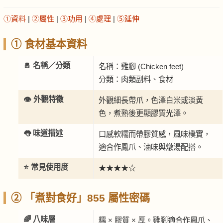
①資料
|
②屬性
|
③功用
|
④處理
|
⑤延伸
① 食材基本資料
🧂 名稱／分類
名稱：雞腳 (Chicken feet)
分類：肉類副料、食材
👁️ 外觀特徵
外觀細長帶爪，色澤白米或淡黃
色，煮熟後更顯膠質光澤。
👅 味道描述
口感軟糯而帶膠質感，風味樸實，
適合作鳳爪、滷味與燉湯配搭。
⭐ 常見使用度
★★★★☆
② 「煮對食好」855 屬性密碼
🌈 八味層
糯 × 膠質 × 厚。雞腳適合作鳳爪、