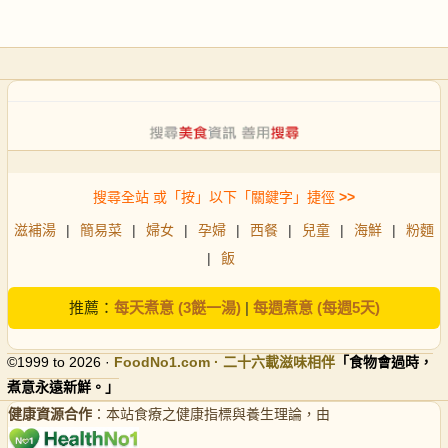
搜尋全站 或「按」以下「關鍵字」捷徑
>>
滋補湯
|
簡易菜
|
婦女
|
孕婦
|
西餐
|
兒童
|
海鮮
|
粉麵
|
飯
推薦：
每天煮意 (3餸一湯)
|
每週煮意 (每週5天)
©1999 to 2026 ·
FoodNo1
.com · 二十六載滋味相伴
「食物會過時，
煮意永遠新鮮。」
健康資源合作
：本站食療之健康指標與養生理論，由