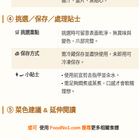
醬汁、薑片、蒸點心。
④ 挑選／保存／處理貼士
🛒 挑選重點
挑選時可留意表面乾淨、無異味與
變色，爪部完整。
🧊 保存方式
需冷藏保存並盡快使用，未即用可
冷凍保存。
👩‍🍳 小貼士
• 使用前宜剪去指甲並汆水。
• 需足夠燜煮或蒸煮，口感才會軟糯
理想。
⑤ 菜色建議 & 延伸閱讀
或可
使用
FoodNo1.com 搜尋
更多相關食譜