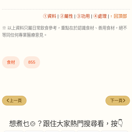
①資料
|
②屬性
|
③功用
|
④處理
|
↑ 回頂部
※ 以上資料只屬日常飲食參考，重點在於認識食材、善用食材，絕不
等同任何專業醫療意見。
食材
855
上一篇文章: 辣椒油 (Chili oil)
下一篇文章: 味
上一頁
下一頁
想煮乜🍲？跟住大家熱門搜尋看，按👇