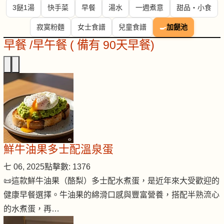
3餸1湯
快手菜
早餐
湯水
一週煮意
甜品・小食
寂寞粉麵
女士食譜
兒童食譜
🍳
加餸池
早餐 /早午餐 ( 備有 90天早餐)
鮮牛油果多士配溫泉蛋
七 06, 2025
點擊數: 1376
📜這款鮮牛油果（酪梨）多士配水煮蛋，是近年來大受歡迎的
健康早餐選擇。牛油果的綿滑口感與豐富營養，搭配半熟流心
的水煮蛋，再…