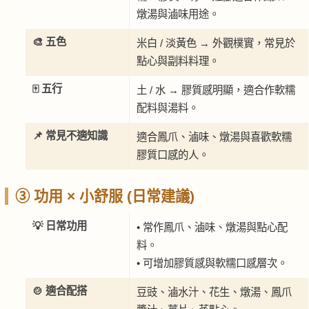
燉湯與滷味用途。
🎨 五色
米白 / 淡黃色 → 外觀樸實，常見於
點心與副料料理。
🀄 五行
土 / 水 → 膠質感明顯，適合作軟糯
配料與湯料。
📌 常見不適知識
適合鳳爪、滷味、燉湯與喜歡軟糯
膠質口感的人。
③ 功用 × 小舒服 (日常建議)
💡 日常功用
• 常作鳳爪、滷味、燉湯與點心配
料。
• 可增加膠質感與軟糯口感層次。
🍲 適合配搭
豆豉、滷水汁、花生、燉湯、鳳爪