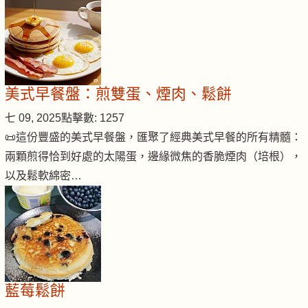
美式早餐盤：煎雙蛋、煙肉、鬆餅
七 09, 2025
點擊數: 1257
📜這份豐盛的美式早餐盤，匯聚了經典美式早餐的所有精髓：
兩顆煎得恰到好處的太陽蛋，邊緣微焦的香脆煙肉（培根），
以及鬆軟綿密…
藍莓鬆餅