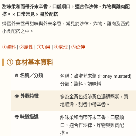
甜味柔和而帶芥末辛香，口感順口，適合作沙律、炸物與雞肉配
搭。 × 日常常見 × 易於配搭
蜂蜜芥末醬帶甜味與芥末辛香，常見於沙律、炸物、雞肉及西式
小食配搭之中。
①資料
|
②屬性
|
③功用
|
④處理
|
⑤延伸
① 食材基本資料
🧂 名稱／分類
名稱：蜂蜜芥末醬 (Honey mustard)
分類：醬料、調味料
👁️ 外觀特徵
多為金黃色或啡黃色濃稠醬狀，質
地順滑，甜香中帶辛香。
👅 味道描述
甜味柔和而帶芥末辛香，口感順
口，適合作沙律、炸物與雞肉配
搭。