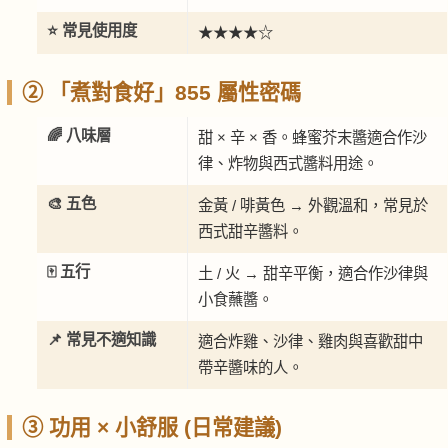
⭐ 常見使用度
★★★★☆
② 「煮對食好」855 屬性密碼
🌈 八味層
甜 × 辛 × 香。蜂蜜芥末醬適合作沙
律、炸物與西式醬料用途。
🎨 五色
金黃 / 啡黃色 → 外觀溫和，常見於
西式甜辛醬料。
🀄 五行
土 / 火 → 甜辛平衡，適合作沙律與
小食蘸醬。
📌 常見不適知識
適合炸雞、沙律、雞肉與喜歡甜中
帶辛醬味的人。
③ 功用 × 小舒服 (日常建議)