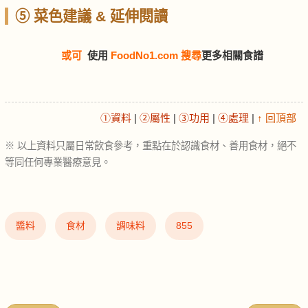
⑤ 菜色建議 & 延伸閱讀
或可
使用
FoodNo1.com 搜尋
更多相關食譜
①資料
|
②屬性
|
③功用
|
④處理
|
↑ 回頂部
※ 以上資料只屬日常飲食參考，重點在於認識食材、善用食材，絕不
等同任何專業醫療意見。
醬料
食材
調味料
855