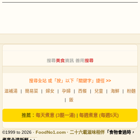
搜尋全站 或「按」以下「關鍵字」捷徑
>>
滋補湯
|
簡易菜
|
婦女
|
孕婦
|
西餐
|
兒童
|
海鮮
|
粉麵
|
飯
推薦：
每天煮意 (3餸一湯)
|
每週煮意 (每週5天)
©1999 to 2026 ·
FoodNo1
.com · 二十六載滋味相伴
「食物會過時，