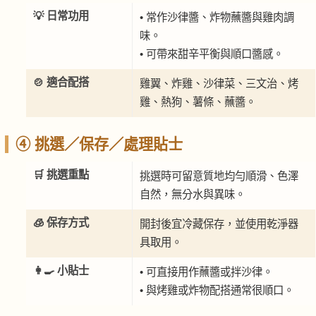
💡 日常功用
• 常作沙律醬、炸物蘸醬與雞肉調
味。
• 可帶來甜辛平衡與順口醬感。
🍲 適合配搭
雞翼、炸雞、沙律菜、三文治、烤
雞、熱狗、薯條、蘸醬。
④ 挑選／保存／處理貼士
🛒 挑選重點
挑選時可留意質地均勻順滑、色澤
自然，無分水與異味。
🧊 保存方式
開封後宜冷藏保存，並使用乾淨器
具取用。
👩‍🍳 小貼士
• 可直接用作蘸醬或拌沙律。
• 與烤雞或炸物配搭通常很順口。