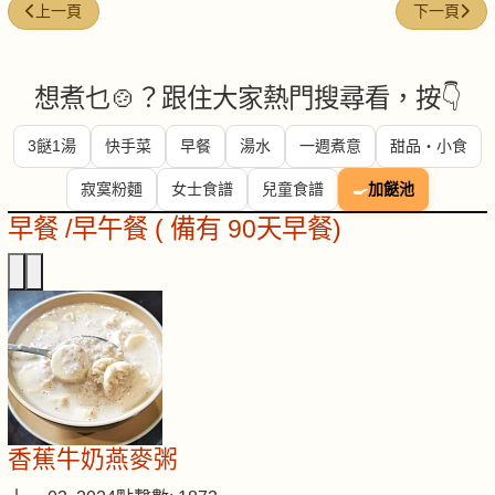
上一篇文章: 糯米 (Glutinous rice)
下一篇文章: 火
上一頁
下一頁
想煮乜🍲？跟住大家熱門搜尋看，按👇
3餸1湯
快手菜
早餐
湯水
一週煮意
甜品・小食
寂寞粉麵
女士食譜
兒童食譜
🍳
加餸池
早餐 /早午餐 ( 備有 90天早餐)
香蕉牛奶燕麥粥