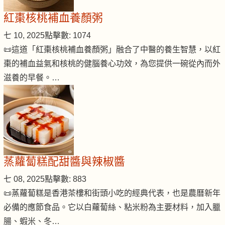
紅棗核桃補血養顏粥
七 10, 2025
點擊數: 1074
📜這道「紅棗核桃補血養顏粥」融合了中醫的養生智慧，以紅
棗的補血益氣和核桃的健腦養心功效，為您提供一碗從內而外
滋養的早餐。…
蒸蘿蔔糕配甜醬與辣椒醬
七 08, 2025
點擊數: 883
📜蒸蘿蔔糕是香港茶樓和街頭小吃的經典代表，也是農曆新年
必備的應節食品。它以白蘿蔔絲、粘米粉為主要材料，加入臘
腸、蝦米、冬…