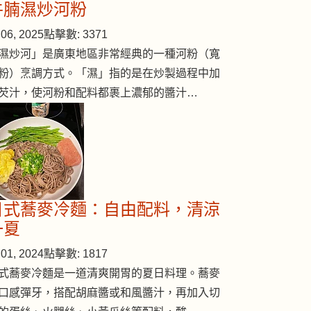
牛腩濕炒河粉
06, 2025
點擊數: 3371
濕炒河」是廣東地區非常經典的一種河粉（寬
iso)
粉）烹調方式。「濕」指的是在炒製過程中加
芡汁，使河粉和配料都裹上濃郁的醬汁…
日式蕎麥冷麵：自由配料，清涼
一夏
01, 2024
點擊數: 1817
式蕎麥冷麵是一道清爽開胃的夏日料理。蕎麥
口感彈牙，搭配胡麻醬或和風醬汁，再加入切