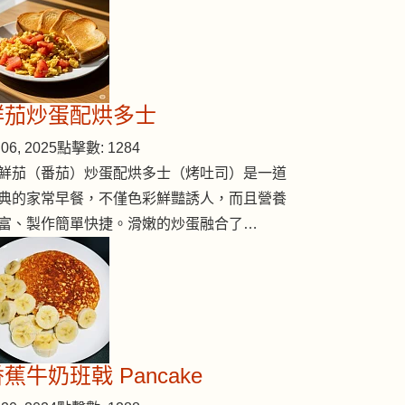
鮮茄炒蛋配烘多士
06, 2025
點擊數: 1284
鮮茄（番茄）炒蛋配烘多士（烤吐司）是一道
典的家常早餐，不僅色彩鮮豔誘人，而且營養
富、製作簡單快捷。滑嫩的炒蛋融合了…
蕉牛奶班戟 Pancake