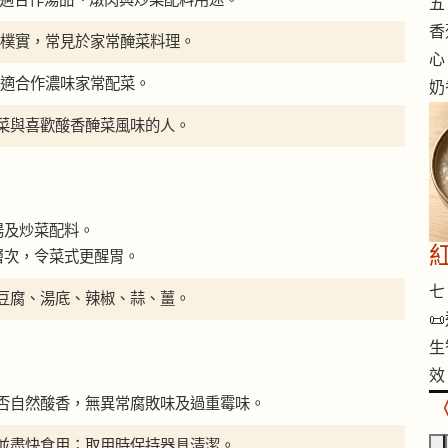
五 
香
 外觀樸實，常見於家常醃菜料理。
心
出，適合作濃味家常配菜。
奶
菜與喜歡酸香醃菜風味的人。
湯及炒菜配料。
層次，令菜式更醒胃。
七 
豆腐、湯底、辣椒、蒜、薑。

生
效
否自然酸香，無異常腐敗味及過重霉味。
並盡快食用；取用時保持器具清潔。