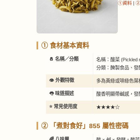
①資料
|
① 食材基本資料
🧂 名稱／分類
名稱：酸菜 (Pickled mu
分類：醃製食品、發
👁️ 外觀特徵
多為黃綠或啡綠色葉
👅 味道描述
酸香明顯帶鹹感，發
⭐ 常見使用度
★★★★☆
② 「煮對食好」855 屬性密碼
🌈 八味層
酸 × 鹹 × 發酵