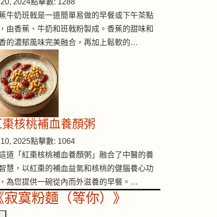
20, 2024
點擊數: 1288
蕉牛奶班戟是一道簡單易做的早餐或下午茶點
，由香蕉、牛奶和班戟粉製成。香蕉的甜味和
香的濃郁風味完美融合，再加上鬆軟的…
紅棗核桃補血養顏粥
10, 2025
點擊數: 1064
這道「紅棗核桃補血養顏粥」融合了中醫的養
智慧，以紅棗的補血益氣和核桃的健腦養心功
，為您提供一碗從內而外滋養的早餐。…
《寂寞粉麵（等你）》