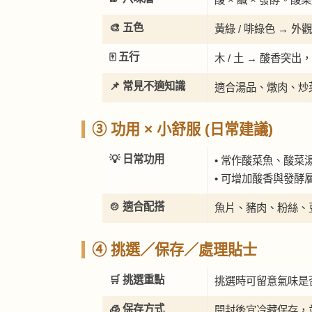
🎨 五色
黃綠 / 啡綠色 →
🀄 五行
木 / 土 → 酸香突
📌 常見不適知識
適合湯品、燉肉、炒
③ 功用 × 小舒服 (日常建議)
💡 日常功用
• 常作酸菜魚、酸菜
• 可增加酸香與發酵
🍲 適合配搭
魚片、豬肉、粉絲、
④ 挑選／保存／處理貼士
🛒 挑選重點
挑選時可留意氣味是
🧊 保存方式
開封後宜冷藏保存，