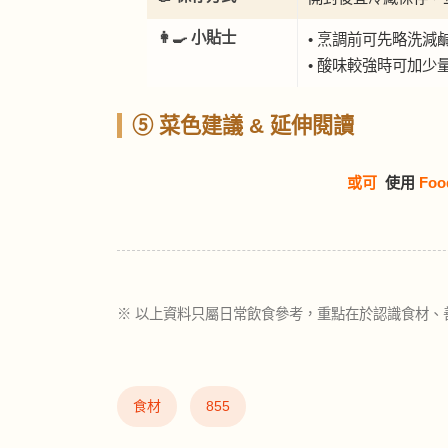
👩‍🍳 小貼士
• 烹調前可先略洗減
• 酸味較強時可加少
⑤ 菜色建議 & 延伸閱讀
或可
使用
Foo
※ 以上資料只屬日常飲食參考，重點在於認識食材、
食材
855