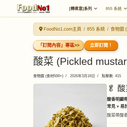
[轉煮意]系列
855 系統
FoodNo1.com主頁
855 系統
食物園 (
「訂閱內容」專區
>>
立即訂閱！
酸菜 (Pickled mustar
食物園 (食材500+)
2026年3月18日
點擊數: 415
🥬 酸菜
酸香明顯帶
常見 × 
酸菜帶酸