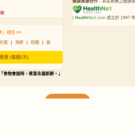
健康資源合作
：本站食療之健康
(
Health
No1.com
成立於 1997
字」捷徑
>>
兒童
|
海鮮
|
粉麵
|
飯
煮意 (每週5天)
「食物會過時，煮意永遠新鮮。」
載入更多食譜
請使用下方頁數繼續瀏覽更多食譜