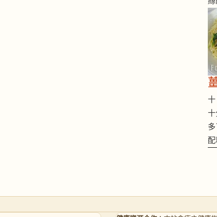
絲
十 
十
多
配