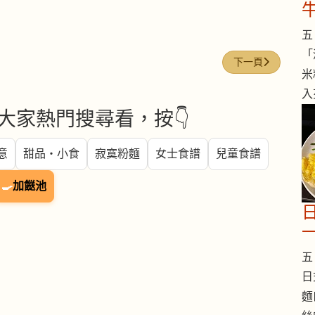
五 
「
下一篇文章: 味噌 (M
下一頁
米
入
大家熱門搜尋看，按👇
意
甜品・小食
寂寞粉麵
女士食譜
兒童食譜
🍳
加餸池
五 
日
麵