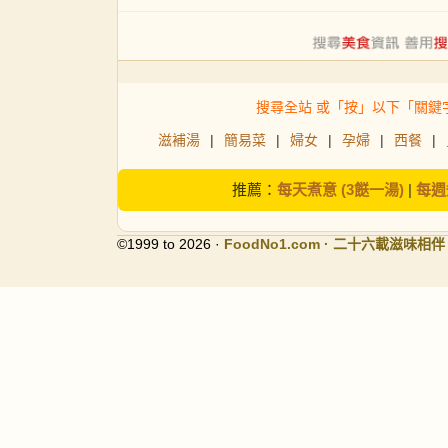
搜尋全站 或「按」以下「關鍵
滋補湯
|
簡易菜
|
婦女
|
孕婦
|
西餐
|
推薦：
每天煮意 (3餸一湯)
|
每週
©1999 to 2026 ·
FoodNo1
.com · 二十六載滋味相伴