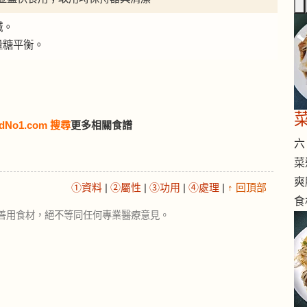
鹹。
量糖平衡。
dNo1.com 搜尋
更多相關食譜
六 
菜
爽
①資料
|
②屬性
|
③功用
|
④處理
|
↑ 回頂部
食
善用食材，絕不等同任何專業醫療意見。