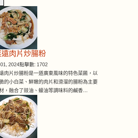
菜遠肉片炒腸粉
01, 2024
點擊數: 1702
遠肉片炒腸粉是一道廣東風味的特色菜餚，以
脆的小白菜、鮮嫩的肉片和滑溜的腸粉為主要
材，融合了豉油、蠔油等調味料的鹹香…