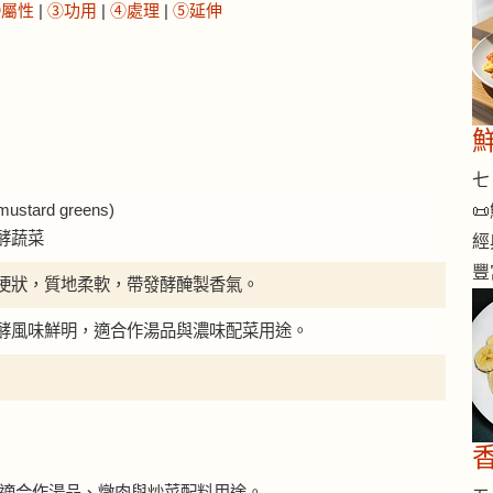
②屬性
|
③功用
|
④處理
|
⑤延伸
七 
stard greens)

酵蔬菜
經
豐
梗狀，質地柔軟，帶發酵醃製香氣。
酵風味鮮明，適合作湯品與濃味配菜用途。
香
。酸菜適合作湯品、燉肉與炒菜配料用途。