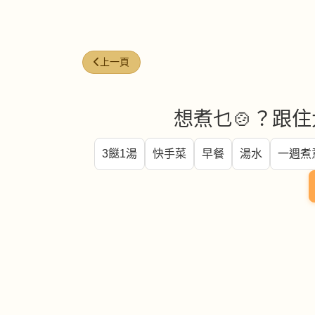
上一篇文章: 鰹魚粉 (Bonito powder)
上一頁
想煮乜🍲？跟住
3餸1湯
快手菜
早餐
湯水
一週煮