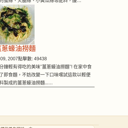
的蛋絲、火腿絲、小黃瓜絲等配料，酸…
薑蔥蠔油撈麵
09, 2007
點擊數: 49438
分鐘輕有得吃的美味"薑蔥蠔油撈麵"! 在家中食
了即食麵，不妨改變一下口味嚐試這款以輕便
料製成的薑蔥蠔油撈麵...…