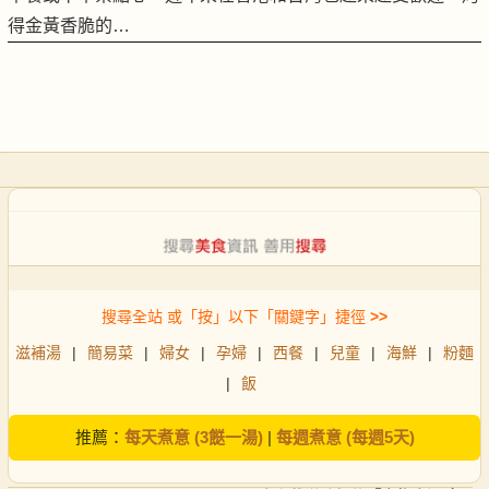
得金黃香脆的…
搜尋全站 或「按」以下「關鍵字」捷徑
>>
滋補湯
|
簡易菜
|
婦女
|
孕婦
|
西餐
|
兒童
|
海鮮
|
粉麵
|
飯
推薦：
每天煮意 (3餸一湯)
|
每週煮意 (每週5天)