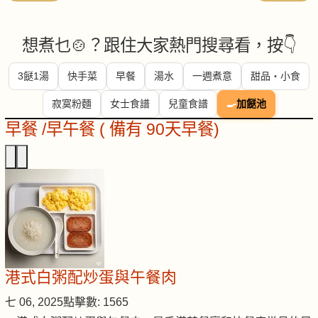
想煮乜🍲？跟住大家熱門搜尋看，按👇
3餸1湯
快手菜
早餐
湯水
一週煮意
甜品・小食
寂寞粉麵
女士食譜
兒童食譜
🍳
加餸池
早餐 /早午餐 ( 備有 90天早餐)
港式白粥配炒蛋與午餐肉
七 06, 2025
點擊數: 1565