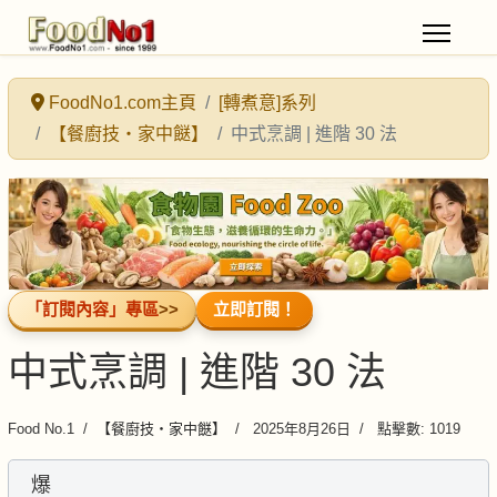
FoodNo1.com主頁
[轉煮意]系列
【餐廚技・家中餸】
中式烹調 | 進階 30 法
「訂閱內容」專區
>>
立即訂閱！
中式烹調 | 進階 30 法
Food No.1
【餐廚技・家中餸】
2025年8月26日
點擊數: 1019
爆