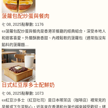
菠蘿包配炒蛋與餐肉
七 08, 2025
點擊數: 1176
📜菠蘿包配炒蛋與餐肉是香港茶餐廳的經典組合，深受本地人
和遊客喜愛。外層酥脆香甜、內裡鬆軟的菠蘿包（通常指沒有
餡料的菠蘿麵…
日式紅豆厚多士配鮮奶
七 06, 2025
點擊數: 1073
📜紅豆沙多士（紅豆吐司）是日本喫茶店（咖啡店）裡常見的
早餐或下午茶點心，近年來在香港和台灣也越來越受歡迎。烤