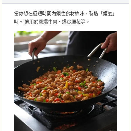
當你想在極短時間內鎖住食材鮮味，製造「鑊氣」
時。 適用於蔥爆牛肉、爆炒腰花等。