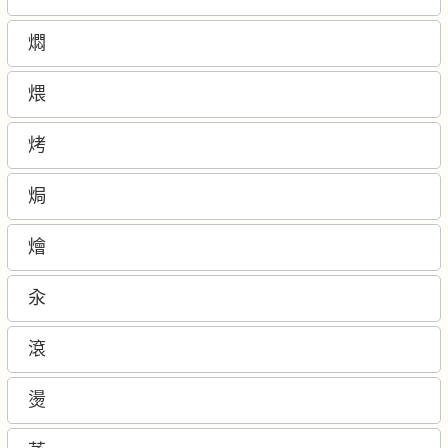
燜
煨
烤
焗
燴
汆
滾
燙