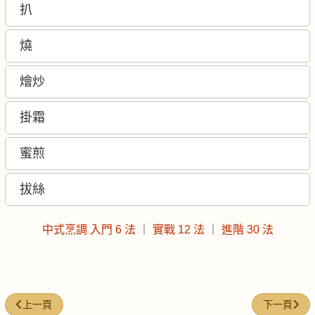
扒
燒
燴炒
掛霜
蜜煎
拔絲
中式烹調 入門 6 法
｜
實戰 12 法
｜
進階 30 法
上一篇文章: 鑊氣的「美拉德反應」
下一篇文章: 
上一頁
下一頁