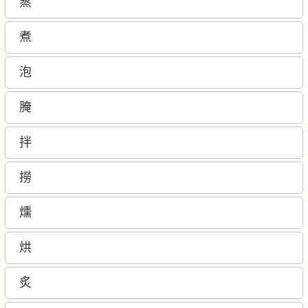
蒸
煮
泡
腌
拌
撈
燻
烘
炙