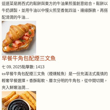
這道菜是將西式的鬆餅與東方的牛油果煎蛋創意結合。鬆餅以
牛奶調製，並用牛油以中慢火煎至香氣四溢、邊緣酥脆，再搭
配滑潤的牛油…
早餐牛角包配煙三文魚
七 09, 2025
點擊數: 1413
📜早餐牛角包配煙三文魚（煙燻鮭魚）是一份充滿法式風情的
輕奢早餐選擇。香酥鬆軟、層次分明的牛角包，從中間切開，
夾入鮮嫩油潤…