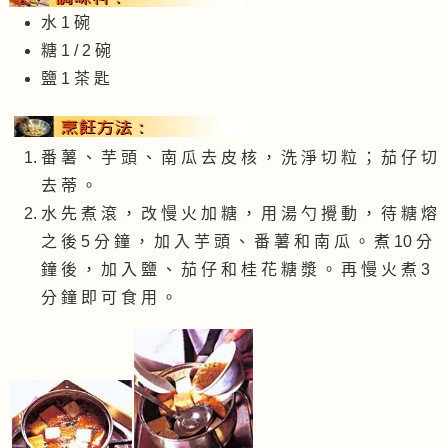
水 1 碗
糖 1 / 2 碗
鹽 1 茶 匙
番 薯 、 芋 頭 、 南 瓜 去 皮 核 ， 洗 淨 切 粒 ； 茄 仔 切
去 蒂 。
水 先 煮 滾 ， 改 慢 火 加 糖 ， 用 湯 勺 攪 動 ， 待 糖 熔
之 後 5 分 鐘 ， 加 入 芋 頭 、 番 薯 和 南 瓜 。 煮 10 分
鐘 後 ， 加 入 鹽 、 茄 仔 和 桂 花 糖 漿 。 再 慢 火 煮 3
分 鐘 即 可 食 用 。