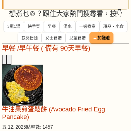
想煮乜🍲？跟住大家熱門搜尋看，按👇
3餸1湯
快手菜
早餐
湯水
一週煮意
甜品・小食
寂寞粉麵
女士食譜
兒童食譜
🍳
加餸池
早餐 /早午餐 ( 備有 90天早餐)
牛油果煎蛋鬆餅 (Avocado Fried Egg
Pancake)
五 12, 2025
點擊數: 1457