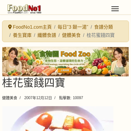
FoodNo1.com主頁
每日"3 餸一湯"
食譜分類
養生寶庫
纖體食譜
健體美食
桂花蜜餞四寶
桂花蜜餞四寶
健體美食
2007年12月12日
點擊數: 10097