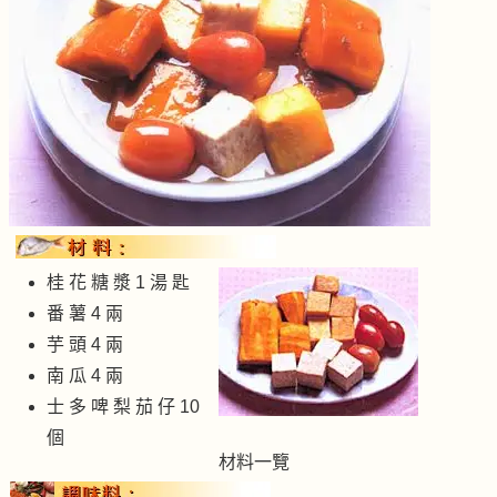
桂 花 糖 漿 1 湯 匙
番 薯 4 兩
芋 頭 4 兩
南 瓜 4 兩
士 多 啤 梨 茄 仔 10
個
材料一覽