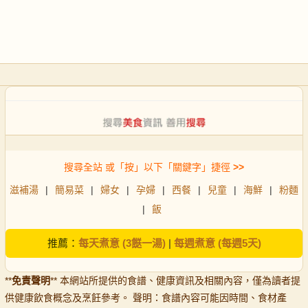
搜尋全站 或「按」以下「關鍵字」捷徑
>>
滋補湯
|
簡易菜
|
婦女
|
孕婦
|
西餐
|
兒童
|
海鮮
|
粉麵
|
飯
推薦：
每天煮意 (3餸一湯)
|
每週煮意 (每週5天)
**
免責聲明
** 本網站所提供的食譜、健康資訊及相關內容，僅為讀者提
供健康飲食概念及烹飪參考。 聲明：食譜內容可能因時間、食材產