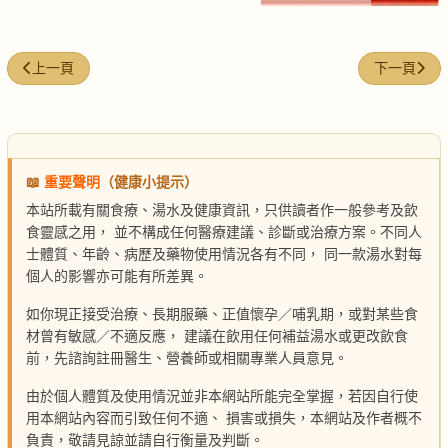
上一篇文章: 芋絲春卷
下一篇文章:
上一頁
下一頁
📖
重要聲明
（健康小提示）
本站所載有關食療、湯水及健康資訊，只供讀者作一般參考及飲
食靈感之用， 並不構成任何醫療建議、診斷或治療方案。不同人
士體質、年齡、病歷及藥物使用情況各有不同， 同一款湯水對每
個人的影響亦可能有所差異。
如你現正接受治療、長期服藥、正值懷孕／哺乳期，或對某些食
材曾有敏感／不適反應， 建議在飲用任何補益湯水或更改飲食
前，先諮詢註冊醫生、營養師或相關專業人員意見。
由於個人體質及使用情況並非本網站所能完全掌握，若因自行使
用本網站內容而引致任何不適、 損害或損失，本網站及作者概不
負責，敬請見諒並請自行衡量及判斷。