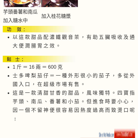
芋頭番薯和南瓜
加入桂花糖漿
加入糖水中
以 這 款 甜 品 配 濃 鐵 觀 音 茶 ， 有 助 五 臟 吸 收 及 通
大 便 潤 腸 胃 之 效 。
1 斤 ＝ 16 兩 ＝ 600 克
士 多 啤 梨 茄 仔 ＝ 一 種 外 形 很 小 的 茄 子 ， 多 從 外
國 入 口 ， 在 超 級 市 場 有 售 。
這 是 一 款 清 甜 甘 香 的 甜 品 ， 風 味 獨 特 。 四 寶 指
芋 頭 、 南 瓜 、 番 薯 和 小 茄 。 但 進 食 時 要 小 心 ，
因 一 個 不 留 神 便 很 容 易 因 熱 度 過 高 而 致 燙 口 呢
﹗