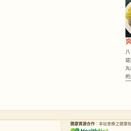
八 
這
丸
的
健康資源合作
：本站食療之健康