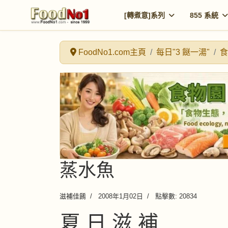
[轉煮意]系列
855 系統
FoodNo1.com主頁
每日"3 餸一湯"
食
蒸水魚
滋補佳餚
2008年1月02日
點擊數: 20834
夏 日 滋 補