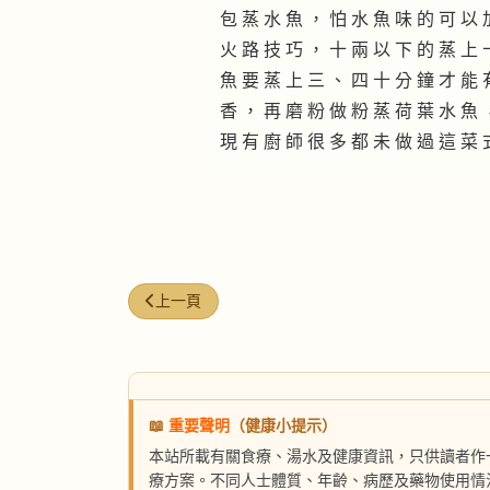
包 蒸 水 魚 ， 怕 水 魚 味 的 可 以 
火 路 技 巧 ， 十 兩 以 下 的 蒸 上 
魚 要 蒸 上 三 、 四 十 分 鐘 才 能 
香 ， 再 磨 粉 做 粉 蒸 荷 葉 水 魚 
現 有 廚 師 很 多 都 未 做 過 這 菜 
上一篇文章: 三膠蒸水魚
上一頁
📖
重要聲明
（健康小提示）
本站所載有關食療、湯水及健康資訊，只供讀者作
療方案。不同人士體質、年齡、病歷及藥物使用情