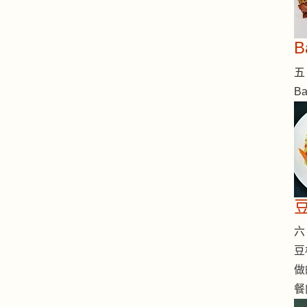
五 
B
六 
豆
做
餐