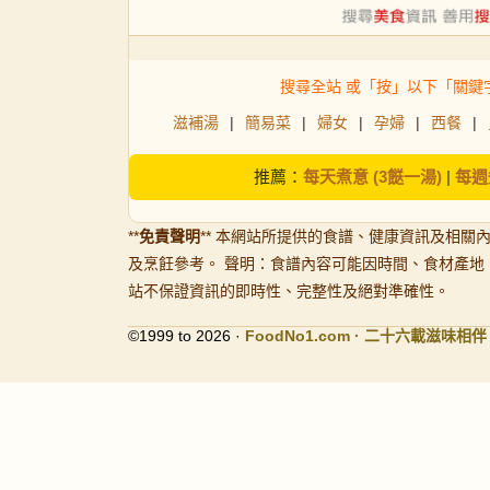
搜尋全站 或「按」以下「關鍵
滋補湯
|
簡易菜
|
婦女
|
孕婦
|
西餐
|
推薦：
每天煮意 (3餸一湯)
|
每週
**
免責聲明
** 本網站所提供的食譜、健康資訊及相關
及烹飪參考。 聲明：食譜內容可能因時間、食材產地
站不保證資訊的即時性、完整性及絕對準確性。
©1999 to 2026 ·
FoodNo1
.com · 二十六載滋味相伴