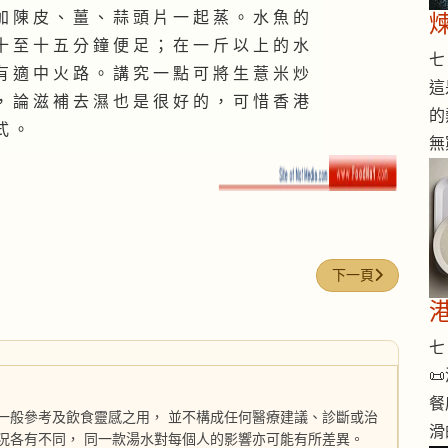
加 陳 皮 、 薑 、 蒜 頭 片 一 起 蒸 。 水 魚 的
十 至 十 五 分 鐘 便 足 ； 在 一 斤 以 上 的 水
七 
有 適 中 火 路 。 講 究 一 點 可 將 生 薏 米 炒
這
， 論 滋 補 去 濕 也 是 很 好 的 ， 可 惜 香 港
的
式 。
無
下一篇文章: 潮式
下一頁
七 

餐
一般參考及飲食靈感之用， 並不構成任何醫療建議、診斷或治
滑
況各有不同， 同一款湯水對每個人的影響亦可能有所差異。