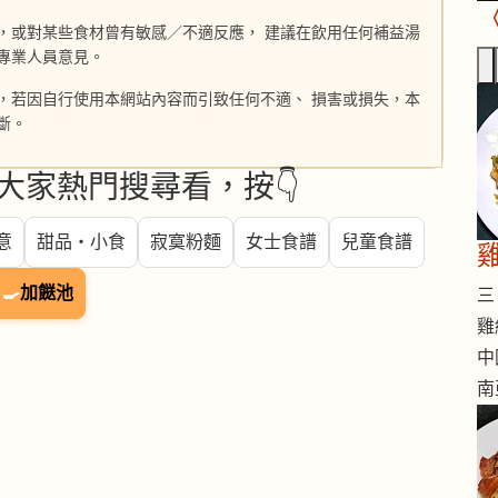
，或對某些食材曾有敏感／不適反應， 建議在飲用任何補益湯
專業人員意見。
，若因自行使用本網站內容而引致任何不適、 損害或損失，本
斷。
大家熱門搜尋看，按👇
意
甜品・小食
寂寞粉麵
女士食譜
兒童食譜
🍳
加餸池
三 
雞
中
南