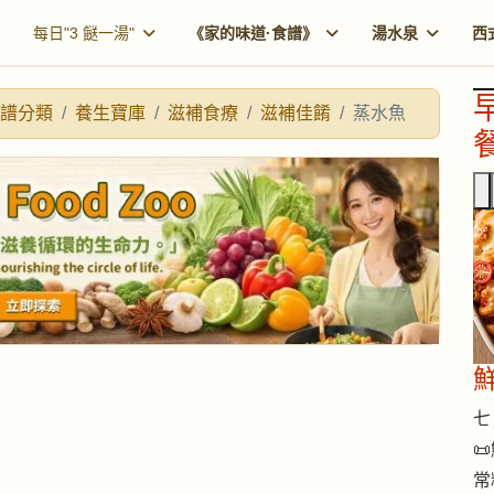
每日"3 餸一湯"
《家的味道·食譜》
湯水泉
西
譜分類
養生寶庫
滋補食療
滋補佳餚
蒸水魚
餐
七 

常