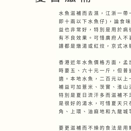
水 魚 滋 補 而 去 濕 ， 江 浙 一 帶 
即 十 兩 以 下 水 魚 仔 ) ， 論 食 
益 也 非 常 好 ， 特 別 是 用 於 病 
有 不 良 效 果 。 可 惜 廣 府 人 不 
譜 都 是 燉 湯 或 紅 炆 ， 京 式 冰 
香 港 近 年 水 魚 價 格 方 面 ， 孟 
時 要 五 、 六 十 元 一 斤 ， 但 普 
適 。 本 地 水 魚 ， 二 百 元 以 上 
補 益 可 加 薏 米 、 茨 實 、 淮 山 
特 別 是 夏 日 流 汗 多 而 滋 補 不 
是 很 好 的 湯 水 ， 可 惜 夏 天 只 
角 、 上 環 、 油 麻 地 和 九 龍 城 
要 更 滋 補 而 不 燥 的 食 法 是 用 