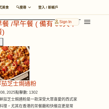
式美食
🔍搜尋
登入 / 新帳戶
Sign In
早餐 /早午餐 ( 備有 90天早
)
鮮茄芝士焗通粉
08, 2025
點擊數: 1302
鮮茄芝士焗通粉是一款深受大眾喜愛的西式家
料理，尤其在香港的茶餐廳和快餐店更是常