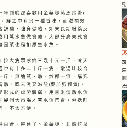
見
一 年 到 晚 都 喜 歡 用 金 華 腿 蒸 馬 蹄 鱉 (
味 ， 鮮 之 中 有 另 一 種 香 味 ， 而 滋 補 效
後 調 補 ， 強 身 健 體 ， 如 果 長 期 服 藥 反
喜 用 蒸 水 魚 做 食 療 ， 大 部 分 廣 東 式 食
糖 園 菜 也 是 扣 原 隻 水 魚 。
加 拉 大 隻 頭 冰 鮮 三 幾 十 元 一 斤 ， 冷 天
四 
通 也 有 十 多 二 十 斤 一 隻 ， 燉 湯 比 較 合
這
一 斤 ， 無 論 蒸 、 燉 、 炆 都 一 流 ， 講 究
餅
清 燉 ， 既 去 濕 又 滋 陰 (即 加 強 體 質) ，
及
足 形 成 的 虛 勞 體 弱 ， 用 薏 米 清 燉 水 魚
在 幾 個 大 市 場 才 有 水 魚 售 賣 ， 包 括 旺
等 ， 不 太 方 便 。
鮮 百 合 、 鮮 蓮 子 、 金 華 腿 、 北 菇 荷 葉