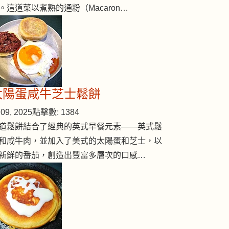
。這道菜以煮熟的通粉（Macaron…
太陽蛋咸牛芝士鬆餅
09, 2025
點擊數: 1384
道鬆餅結合了經典的英式早餐元素——英式鬆
和咸牛肉，並加入了美式的太陽蛋和芝士，以
新鮮的番茄，創造出豐富多層次的口感…