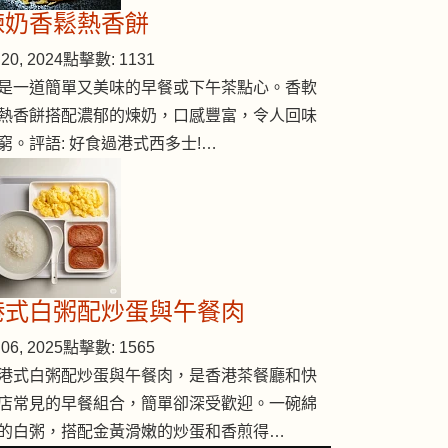
煉奶香鬆熱香餅
20, 2024
點擊數: 1131
是一道簡單又美味的早餐或下午茶點心。香軟
熱香餅搭配濃郁的煉奶，口感豐富，令人回味
窮。評語: 好食過港式西多士!…
荷包鱉
港式白粥配炒蛋與午餐肉
06, 2025
點擊數: 1565
港式白粥配炒蛋與午餐肉，是香港茶餐廳和快
店常見的早餐組合，簡單卻深受歡迎。一碗綿
的白粥，搭配金黃滑嫩的炒蛋和香煎得…