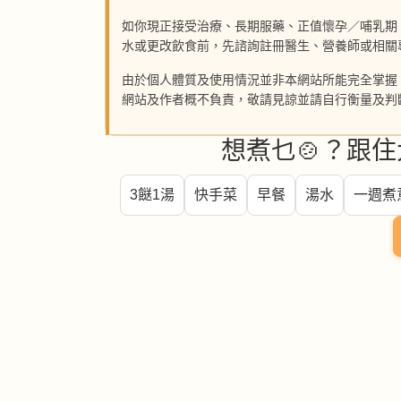
如你現正接受治療、長期服藥、正值懷孕／哺乳期
水或更改飲食前，先諮詢註冊醫生、營養師或相關
由於個人體質及使用情況並非本網站所能完全掌握
網站及作者概不負責，敬請見諒並請自行衡量及判
想煮乜🍲？跟住
3餸1湯
快手菜
早餐
湯水
一週煮