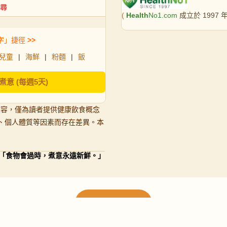
(
Health
No1.com
成立於 1997
字」捷徑
>>
兒童
|
海鮮
|
粉麵
|
飯
煮意 (每週5天)
內容，僅為讀者提供健康飲食概念
、個人體質等因素而存在差異。本
「食物會過時，煮意永遠新鮮。」
載入更多食譜