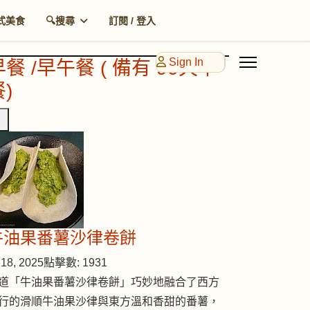
式美食
🔍搜尋
訂閱 / 登入
Sign In
早餐 /早午餐 ( 備有 90天早
)
牛油果番薯沙律卷餅
18, 2025
點擊數: 1931
道「牛油果番薯沙律卷餅」巧妙地融合了西方
行的滑順牛油果沙律與東方溫和香甜的番薯，