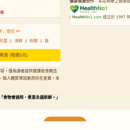
健康資源合作
：本站食療之健康
(
Health
No1.com
成立於 1997
字」捷徑
>>
兒童
|
海鮮
|
粉麵
|
飯
煮意 (每週5天)
內容，僅為讀者提供健康飲食概念
、個人體質等因素而存在差異。本
「食物會過時，煮意永遠新鮮。」
載入更多食譜