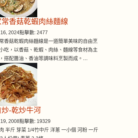
家常香菇乾蝦肉絲麵線
16, 2024
點擊數: 2477
常香菇乾蝦肉絲麵線是一道簡單美味的自由烹
小吃，以香菇、乾蝦、肉絲、麵線等食材為主
，搭配醬油、香油等調味料烹製而成。…
自炒-乾炒牛河
19, 2008
點擊數: 19329
肉 半斤 芽菜 1/4竹中斤 洋蔥 一小個 河粉 一斤