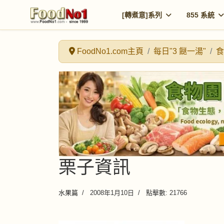
[轉煮意]系列
855 系統
FoodNo1.com主頁
每日"3 餸一湯"
食
栗子資訊
水果篇
2008年1月10日
點擊數: 21766