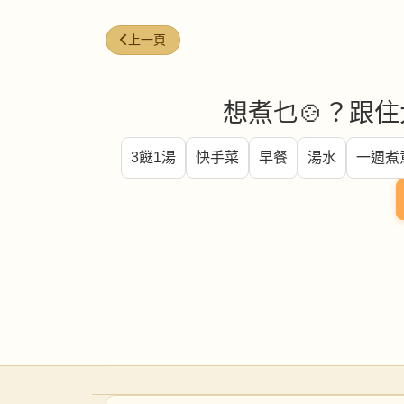
上一篇文章: 鮮橙資訊
上一頁
想煮乜🍲？跟住
3餸1湯
快手菜
早餐
湯水
一週煮