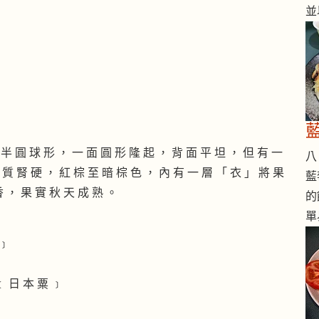
並
果 半 圓 球 形 ， 一 面 圓 形 隆 起 ， 背 面 平 坦 ， 但 有 一
八 
木 質 腎 硬 ， 紅 棕 至 暗 棕 色 ， 內 有 一 層 「 衣 」 將 果
藍
香 ， 果 實 秋 天 成 熟 。
的
單
 ﹞
 c . ﹝ 日 本 粟 ﹞