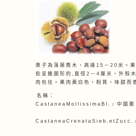
栗 子 為 落 葉 喬 木 ， 高 達 1 5 － 2 0 米 。 
些 呈 錐 圖 形 的 , 直 徑 2 － 4 厘 米 ， 外 殼 
肉 包 住 。 果 肉 黃 白 色 ， 粉 質 ， 味 甜 而 
名 稱 ：
C a s t a n e a M o l l i s s i m a B l . ﹝ 中 國 粟
C a s t a n e a C r e n a t a S i e b . e t Z u c