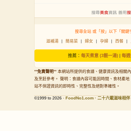
搜尋全站 或「按」以下「關鍵
滋補湯
|
簡易菜
|
婦女
|
孕婦
|
西餐
|
推薦：
每天煮意 (3餸一湯)
|
每週
**
免責聲明
** 本網站所提供的食譜、健康資訊及相關
及烹飪參考。 聲明：食譜內容可能因時間、食材產地
站不保證資訊的即時性、完整性及絕對準確性。
©1999 to 2026 ·
FoodNo1
.com · 二十六載滋味相伴