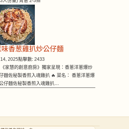
2-3人份量) 青蔥 2-3條
資訊
惹味香葱雞扒炒公仔麵
14, 2025
點擊數: 2433
 《家慧的創意廚房》獨家呈現：香蔥洋蔥爆炒
仔麵佐秘製香煎入魂雞扒 🔥 菜名： 香蔥洋蔥爆
公仔麵佐秘製香煎入魂雞扒…