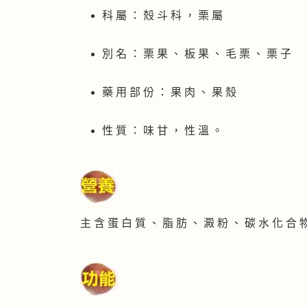
科 屬 ： 殼 斗 科 ， 栗 屬
別 名 ： 栗 果 、 板 果 、 毛 栗 、 栗 子
藥 用 部 份 ： 果 肉 、 果 殼
性 質 ： 味 甘 ， 性 溫 。
主 含 蛋 白 質 、 脂 肪 、 澱 粉 、 碳 水 化 合 物 