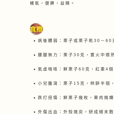
補 氣 ， 健 脾 ， 益 精 。
病 後 體 弱 ： 栗 子 或 栗 子 乾 3 0 － 6 
腰 腿 無 力 ： 栗 子 3 0 克 ， 置 火 中 煨
氣 虛 喘 咳 ： 鮮 栗 子 6 0 克 ， 紅 棗 4 
小 兒 腹 瀉 ： 栗 子 1 5 克 ， 柿 餅 半 個 
跌 打 扭 傷 ： 鮮 栗 子 幾 枚 ， 果 肉 搗 爛
外 傷 出 血 ： 外 殼 燒 炭 ， 研 成 細 末 敷