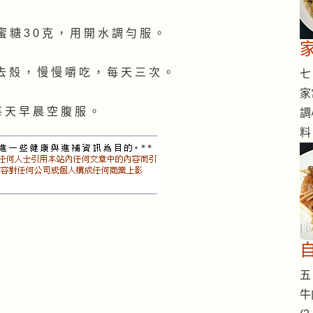
蜜 糖 3 0 克 ， 用 開 水 調 勻 服 。
 去 殼 ， 慢 慢 嚼 吃 ， 每 天 三 次 。
七 
家
每 天 早 晨 空 腹 服 。
調
料
五 
牛