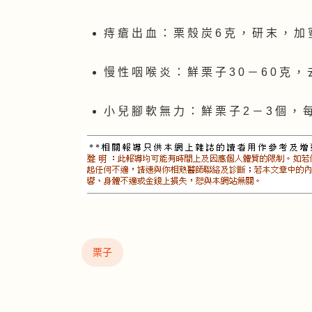
痔 瘡 出 血 ： 栗 殼 炭 6 克 ， 研 末 ， 加 
慢 性 咽 喉 炎 ： 鮮 栗 子 3 0 － 6 0 克 ，
小 兒 腳 軟 無 力 ： 鮮 栗 子 2 － 3 個 ， 
栗子