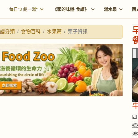
每日"3 餸一湯"
《家的味道·食譜》
湯水泉
西
譜分類
食物百科
水果篇
栗子資訊
餐
四 
這
流