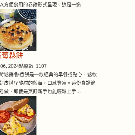
以方便食用的卷餅形式呈現。這是一道…
藍莓鬆餅
06, 2024
點擊數: 1107
莓鬆餅/熱香餅是一款經典的早餐或點心，鬆軟
餅皮搭配酸甜的藍莓，口感豐富。這份食譜簡
易做，即使是烹飪新手也能輕鬆上手…