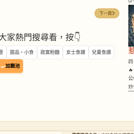
(
下一篇文章: 蘋果
下一頁
大家熱門搜尋看，按👇
意
甜品・小食
寂寞粉麵
女士食譜
兒童食譜
四 
🍳
加餸池

公
炒