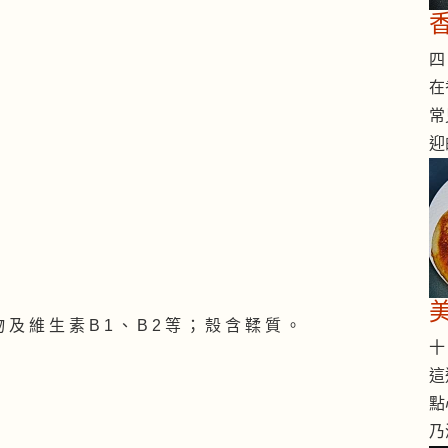
四 
在
常
迎
及 維 生 素 B 1 、 B 2 等 ； 殼 含 鞣 質 。
十 
這
點
乃