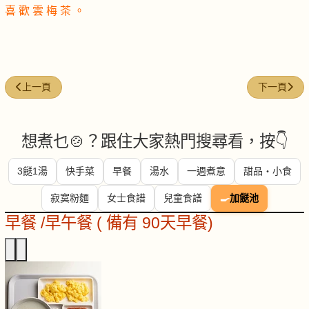
喜 歡 雲 梅 茶 。
上一篇文章: 飯後茶減肥法
下一篇文章
上一頁
下一頁
想煮乜🍲？跟住大家熱門搜尋看，按👇
3餸1湯
快手菜
早餐
湯水
一週煮意
甜品・小食
寂寞粉麵
女士食譜
兒童食譜
🍳
加餸池
早餐 /早午餐 ( 備有 90天早餐)