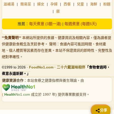
滋補湯
|
簡易菜
|
婦女
|
孕婦
|
西餐
|
兒童
|
海鮮
|
粉麵
|
飯
推薦：
每天煮意 (3餸一湯)
|
每週煮意 (每週5天)
**
免責聲明
** 本網站所提供的食譜、健康資訊及相關內容，僅為讀者提
供健康飲食概念及烹飪參考。 聲明：食譜內容可能因時間、食材產
地、個人體質等因素而存在差異。本站不保證資訊的即時性、完整性及
絕對準確性。
©1999 to 2026 ·
FoodNo1
.com · 二十六載滋味相伴
「食物會過時，
煮意永遠新鮮。」
健康資源合作
：本站食療之健康指標與養生理論，由
(
Health
No1.com
成立於 1997 年) 提供專業數據支持。
📤 分享
分享