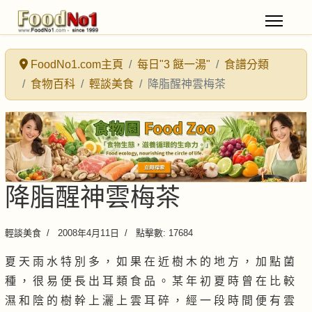
FoodNo1.com主頁
每日"3 餸一湯"
食譜分類
食物百科
輕談美食
降脂醒神雲梅茶
降脂醒神雲梅茶
輕談美食
2008年4月11日
點擊數: 17684
夏 天 雨 水 特 別 多 ， 如 果 在 近 樹 木 的 地 方 ， 加 點 菌
種 ， 很 易 便 長 出 耳 類 食 品 。 某 年 初 夏 時 曾 在 比 較
濕 和 陰 的 樹 幹 上 灑 上 雲 耳 碎 ， 經 一 段 時 間 便 有 雲