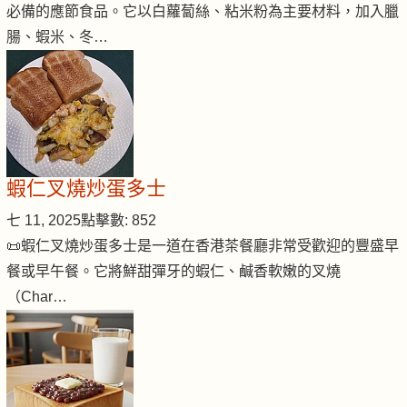
必備的應節食品。它以白蘿蔔絲、粘米粉為主要材料，加入臘
腸、蝦米、冬…
蝦仁叉燒炒蛋多士
七 11, 2025
點擊數: 852
📜蝦仁叉燒炒蛋多士是一道在香港茶餐廳非常受歡迎的豐盛早
餐或早午餐。它將鮮甜彈牙的蝦仁、鹹香軟嫩的叉燒
（Char…