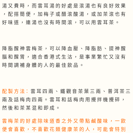
湯 又 費 時 ， 而 雲 耳 湯 的 好 處 是 滾 湯 也 有 良 好 效 果
， 配 搭 簡 便 ， 加 梅 子 或 醋 滾 酸 湯 ， 或 加 茶 滾 也 有
好 味 道 ， 連 湯 也 沒 有 時 間 滾 ， 可 以 用 雲 耳 茶 。
降 脂 醒 神 雲 梅 茶 ， 可 以 降 血 壓 、 降 脂 肪 、 提 神 醒
腦 和 醒 胃 ， 適 合 香 港 式 生 沽 ， 是 事 業 繁 忙 又 沒 有
時 間 調 補 身 體 的 人 的 最 佳 飲 品 。
配 製 方 法：
雲 耳 四 兩 、 鐵 觀 音 茶 葉 三 兩 、 普 洱 茶 三
兩 及 話 梅 肉 四 兩 。 雲 耳 和 話 梅 肉 用 攪 拌 機 攪 碎 ，
然 後 和 茶 某 混 和 即 成 。
雲 梅 茶 的 好 處 除 味 道 香 之 外 又 帶 點 鹹 酸 味 ， 一 飲
便 會 喜 歡 ， 不 喜 歡 花 類 健 康 茶 的 人 ， 可 能 會 特 別