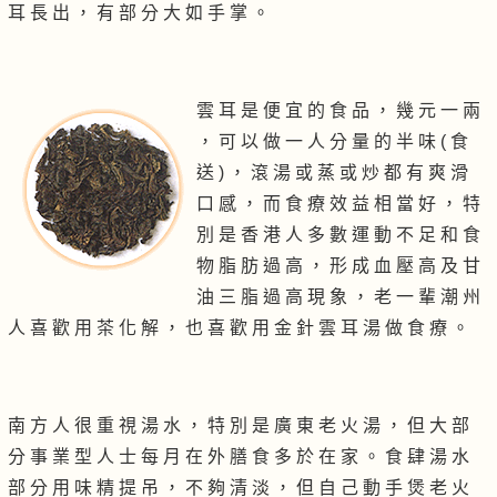
耳 長 出 ， 有 部 分 大 如 手 掌 。
雲 耳 是 便 宜 的 食 品 ， 幾 元 一 兩
， 可 以 做 一 人 分 量 的 半 味 ( 食
送 ) ， 滾 湯 或 蒸 或 炒 都 有 爽 滑
口 感 ， 而 食 療 效 益 相 當 好 ， 特
別 是 香 港 人 多 數 運 動 不 足 和 食
物 脂 肪 過 高 ， 形 成 血 壓 高 及 甘
油 三 脂 過 高 現 象 ， 老 一 輩 潮 州
人 喜 歡 用 茶 化 解 ， 也 喜 歡 用 金 針 雲 耳 湯 做 食 療 。
南 方 人 很 重 視 湯 水 ， 特 別 是 廣 東 老 火 湯 ， 但 大 部
分 事 業 型 人 士 每 月 在 外 膳 食 多 於 在 家 。 食 肆 湯 水
部 分 用 味 精 提 吊 ， 不 夠 清 淡 ， 但 自 己 動 手 煲 老 火