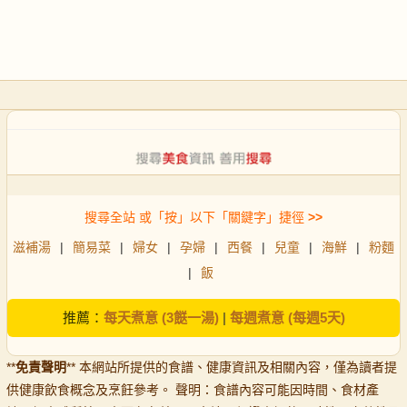
搜尋全站 或「按」以下「關鍵字」捷徑
>>
滋補湯
|
簡易菜
|
婦女
|
孕婦
|
西餐
|
兒童
|
海鮮
|
粉麵
|
飯
推薦：
每天煮意 (3餸一湯)
|
每週煮意 (每週5天)
**
免責聲明
** 本網站所提供的食譜、健康資訊及相關內容，僅為讀者提
供健康飲食概念及烹飪參考。 聲明：食譜內容可能因時間、食材產