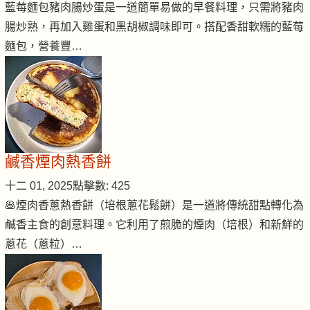
藍莓麵包豬肉腸炒蛋是一道簡單易做的早餐料理，只需將豬肉
腸炒熟，再加入雞蛋和黑胡椒調味即可。搭配香甜軟糯的藍莓
麵包，營養豐…
鹹香煙肉熱香餅
十二 01, 2025
點擊數: 425
🥞煙肉香蔥熱香餅（培根蔥花鬆餅）是一道將傳統甜點轉化為
鹹香主食的創意料理。它利用了煎脆的煙肉（培根）和新鮮的
蔥花（蔥粒）…