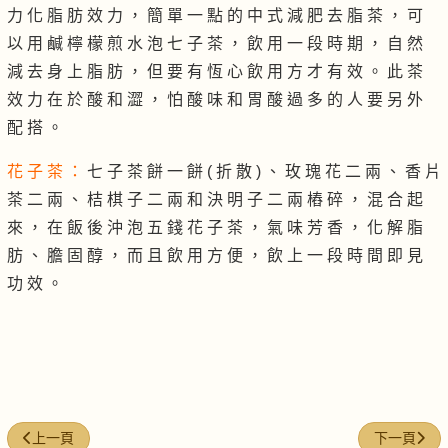
力 化 脂 肪 效 力 ， 簡 單 一 點 的 中 式 減 肥 去 脂 茶 ， 可
以 用 鹹 檸 檬 煎 水 泡 七 子 茶 ， 飲 用 一 段 時 期 ， 自 然
減 去 身 上 脂 肪 ， 但 要 有 恆 心 飲 用 方 才 有 效 。 此 茶
效 力 在 於 酸 和 澀 ， 怕 酸 味 和 胃 酸 過 多 的 人 要 另 外
配 搭 。
花 子 茶 ：
七 子 茶 餅 一 餅 ( 折 散 ) 、 玫 瑰 花 二 兩 、 香 片
茶 二 兩 、 桔 棋 子 二 兩 和 決 明 子 二 兩 樁 碎 ， 混 合 起
來 ， 在 飯 後 沖 泡 五 錢 花 子 茶 ， 氣 味 芳 香 ， 化 解 脂
肪 、 膽 固 醇 ， 而 且 飲 用 方 便 ， 飲 上 一 段 時 間 即 見
功 效 。
上一篇文章: 降脂醒神雲梅茶
下一篇文章
上一頁
下一頁