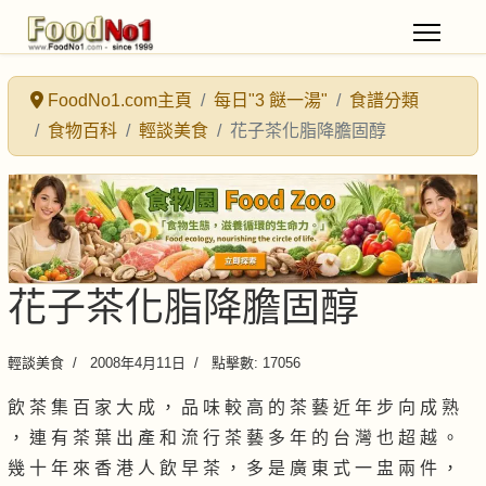
FoodNo1.com主頁
每日"3 餸一湯"
食譜分類
食物百科
輕談美食
花子茶化脂降膽固醇
花子茶化脂降膽固醇
輕談美食
2008年4月11日
點擊數: 17056
飲 茶 集 百 家 大 成 ， 品 味 較 高 的 茶 藝 近 年 步 向 成 熟
， 連 有 茶 葉 出 產 和 流 行 茶 藝 多 年 的 台 灣 也 超 越 。
幾 十 年 來 香 港 人 飲 早 茶 ， 多 是 廣 東 式 一 盅 兩 件 ，