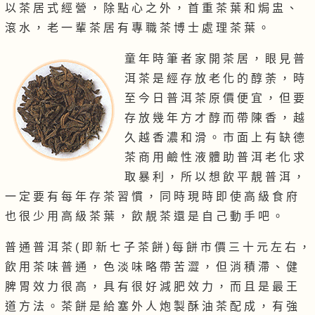
以 茶 居 式 經 營 ， 除 點 心 之 外 ， 首 重 茶 葉 和 焗 盅 、
滾 水 ， 老 一 輩 茶 居 有 專 職 茶 博 士 處 理 茶 葉 。
童 年 時 筆 者 家 開 茶 居 ， 眼 見 普
洱 茶 是 經 存 放 老 化 的 醇 荼 ， 時
至 今 日 普 洱 茶 原 價 便 宜 ， 但 要
存 放 幾 年 方 才 醇 而 帶 陳 香 ， 越
久 越 香 濃 和 滑 。 市 面 上 有 缺 德
茶 商 用 鹼 性 液 體 助 普 洱 老 化 求
取 暴 利 ， 所 以 想 飲 平 靚 普 洱 ，
一 定 要 有 每 年 存 茶 習 慣 ， 同 時 現 時 即 使 高 級 食 府
也 很 少 用 高 級 茶 葉 ， 飲 靚 茶 還 是 自 己 動 手 吧 。
普 通 普 洱 茶 ( 即 新 七 子 茶 餅 ) 每 餅 市 價 三 十 元 左 右 ，
飲 用 茶 味 普 通 ， 色 淡 味 略 帶 苦 澀 ， 但 消 積 滯 、 健
脾 胃 效 力 很 高 ， 具 有 很 好 減 肥 效 力 ， 而 且 是 最 王
道 方 法 。 茶 餅 是 給 塞 外 人 炮 製 酥 油 茶 配 成 ， 有 強