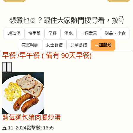
想煮乜🍲？跟住大家熱門搜尋看，按👇
3餸1湯
快手菜
早餐
湯水
一週煮意
甜品・小食
寂寞粉麵
女士食譜
兒童食譜
🍳
加餸池
早餐 /早午餐 ( 備有 90天早餐)
藍莓麵包豬肉腸炒蛋
五 11, 2024
點擊數: 1355