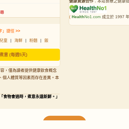
健康資源合作
：本站食療之健康
(
Health
No1.com
成立於 1997
字」捷徑
>>
兒童
|
海鮮
|
粉麵
|
飯
煮意 (每週5天)
內容，僅為讀者提供健康飲食概念
、個人體質等因素而存在差異。本
「食物會過時，煮意永遠新鮮。」
載入更多食譜