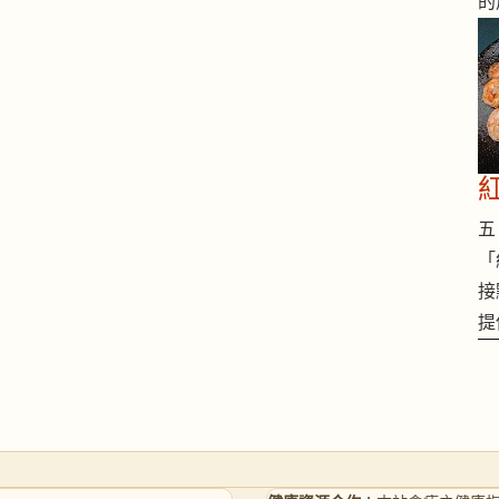
的
五 
「
接
提