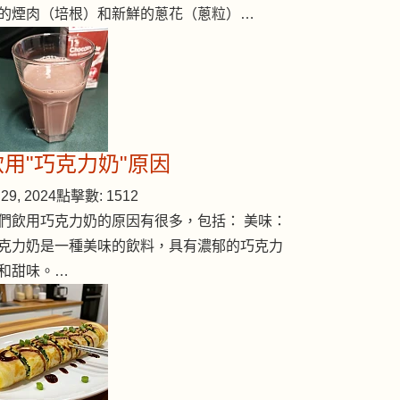
的煙肉（培根）和新鮮的蔥花（蔥粒）…
飲用"巧克力奶"原因
菜
29, 2024
點擊數: 1512
們飲用巧克力奶的原因有很多，包括： 美味：
克力奶是一種美味的飲料，具有濃郁的巧克力
和甜味。…