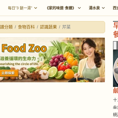
每日"3 餸一湯"
《家的味道·食譜》
湯水泉
西
譜分類
食物百科
認識蔬果
芹菜
餐
十二

統