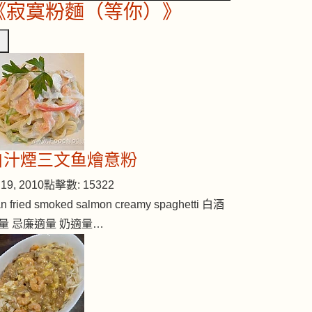
《寂寞粉麵（等你）》
白汁煙三文鱼燴意粉
19, 2010
點擊數: 15322
n fried smoked salmon creamy spaghetti 白酒
量 忌廉適量 奶適量…