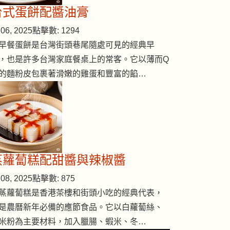
台式蛋餅配醬油膏
06, 2025
點擊數: 1294
早餐蛋餅是台灣街頭巷尾隨處可見的經典早
，也是許多台灣家庭餐桌上的常客。它以薄而Q
的麵粉皮包裹著滑嫩的雞蛋和豐富的餡…
蒸蘿蔔糕配甜醬與辣椒醬
08, 2025
點擊數: 875
蒸蘿蔔糕是香港茶樓和街頭小吃的經典代表，
是農曆新年必備的應節食品。它以白蘿蔔絲、
米粉為主要材料，加入臘腸、蝦米、冬…