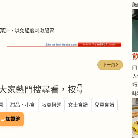
脆
菜汁，以免過度刺激腸胃
下一篇文章: 空心
下一頁
四 
人
巧
大家熱門搜尋看，按👇
味
意
甜品・小食
寂寞粉麵
女士食譜
兒童食譜
🍳
加餸池