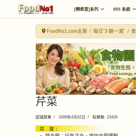
[轉煮意]系列
855 系統
FoodNo1.com主頁
每日"3 餸一湯"
食
芹菜
認識蔬果
2009年4月02日
點擊數: 23428
降血壓：行氣活血，增加血管運動