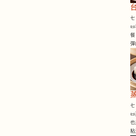
七 

餐
彈
七 

也
粘