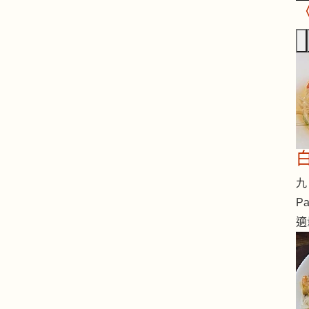
九 
Pa
適