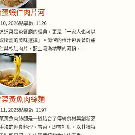
滑蛋蝦仁肉片河
10, 2026
點擊數: 1126
這道菜是茶餐廳的經典，更是「一家人也可以
取所需的美味選擇」。滑溜的蛋汁包裹著鮮甜
仁與軟肶肉片，配上吸滿精華的河粉，…
雪菜黃魚肉絲麵
11, 2025
點擊數: 1197
菜黃魚肉絲麵是一道結合了傳統食材與創新烹
手法的麵食料理。雪菜，即雪裡紅，以其獨特