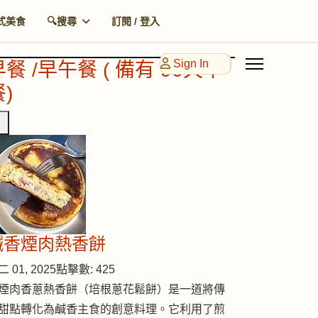
式美食
🔍搜尋
訂閱 / 登入
Sign In
早餐 /早午餐 ( 備有 90天早
)
鹹香煙肉熱香餅
 01, 2025
點擊數: 425
煙肉香蔥熱香餅（培根蔥花鬆餅）是一道將傳
甜點轉化為鹹香主食的創意料理。它利用了煎