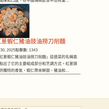
風味和口感，在中國傳統飲食中佔有重…
紅蔥蝦仁豬油豉油撈刀削麵
30, 2025
點擊數: 1343
紅蔥蝦仁豬油豉油撈刀削麵」這道菜的名稱直
點出了它的主要組成部分和烹調方式。紅蔥頭
供獨特的香氣，蝦仁帶來鮮甜，豬油和…