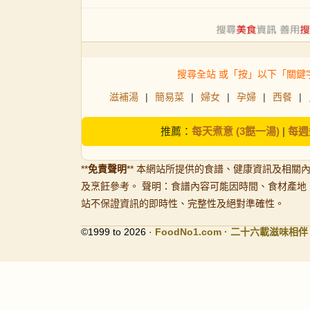
搜尋全站 或「按」以下「關鍵
滋補湯
|
簡易菜
|
婦女
|
孕婦
|
西餐
|
推薦：
每天煮意 (3餸一湯)
|
每週
**
免責聲明
** 本網站所提供的食譜、健康資訊及相關
及烹飪參考。 聲明：食譜內容可能因時間、食材產地
站不保證資訊的即時性、完整性及絕對準確性。
©1999 to 2026 ·
FoodNo1
.com · 二十六載滋味相伴