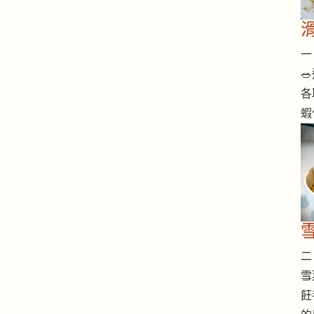
一 

各
蝦
二 
雪
飪