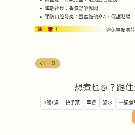
鎮靜神經：香氣舒解鬱悶
預防口腔發炎：豐富維他命A，保護黏膜
避免單獨喝芹
上一篇文章: 茼蒿
上一頁
想煮乜🍲？跟住
3餸1湯
快手菜
早餐
湯水
一週煮