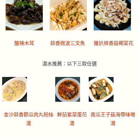
酸辣木耳
蒜香微波三文魚
豬扒條香菇椰菜花
湯水推薦：以下三款任選
金沙蒜香節瓜肉丸粉絲
鮮茄紫菜蛋花
南瓜王子菇海帶味噌
湯
湯
湯