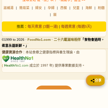
滋補湯
|
簡易菜
|
婦女
|
孕婦
|
西餐
|
兒童
|
海鮮
|
粉麵
|
飯
推薦：
每天煮意 (3餸一湯)
|
每週煮意 (每週5天)
©1999 to 2026 ·
FoodNo1
.com · 二十六載滋味相伴
「食物會過時，
煮意永遠新鮮。」
健康資源合作
：本站食療之健康指標與養生理論，由
(
Health
No1.com
成立於 1997 年) 提供專業數據支持。
📤 分享
分享
載入更多食譜
請使用下方頁數繼續瀏覽更多食譜