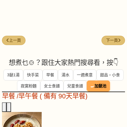
上一篇文章: 今日煮意 (#265)
下一篇文章: 
上一頁
下一頁
想煮乜🍲？跟住大家熱門搜尋看，按👇
3餸1湯
快手菜
早餐
湯水
一週煮意
甜品・小食
寂寞粉麵
女士食譜
兒童食譜
🍳
加餸池
早餐 /早午餐 ( 備有 90天早餐)