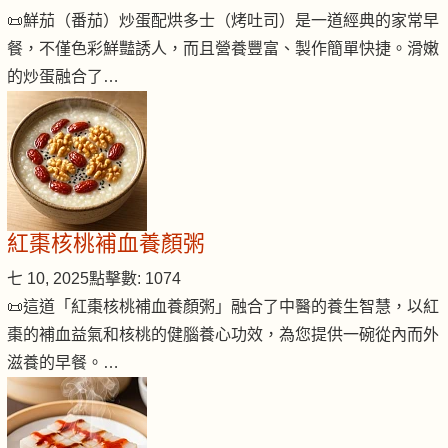
📜鮮茄（番茄）炒蛋配烘多士（烤吐司）是一道經典的家常早
餐，不僅色彩鮮豔誘人，而且營養豐富、製作簡單快捷。滑嫩
的炒蛋融合了…
紅棗核桃補血養顏粥
七 10, 2025
點擊數: 1074
📜這道「紅棗核桃補血養顏粥」融合了中醫的養生智慧，以紅
棗的補血益氣和核桃的健腦養心功效，為您提供一碗從內而外
滋養的早餐。…