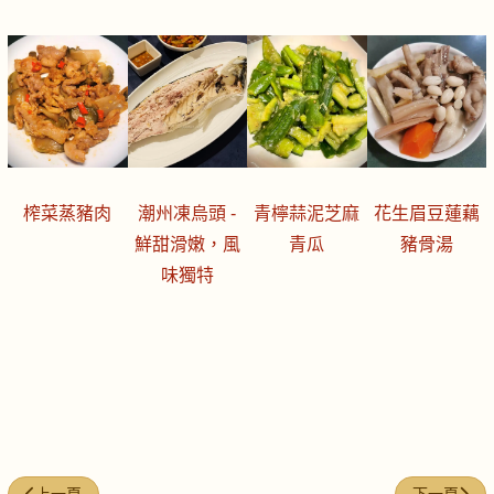
榨菜蒸豬肉
潮州凍烏頭 -
青檸蒜泥芝麻
花生眉豆蓮藕
鮮甜滑嫩，風
青瓜
豬骨湯
味獨特
上一篇文章: 今日煮意 (#238)
下一篇文章: 