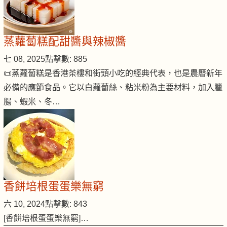
蒸蘿蔔糕配甜醬與辣椒醬
七 08, 2025
點擊數: 885
📜蒸蘿蔔糕是香港茶樓和街頭小吃的經典代表，也是農曆新年
必備的應節食品。它以白蘿蔔絲、粘米粉為主要材料，加入臘
腸、蝦米、冬…
香餅培根蛋蛋樂無窮
六 10, 2024
點擊數: 843
[香餅培根蛋蛋樂無窮]…