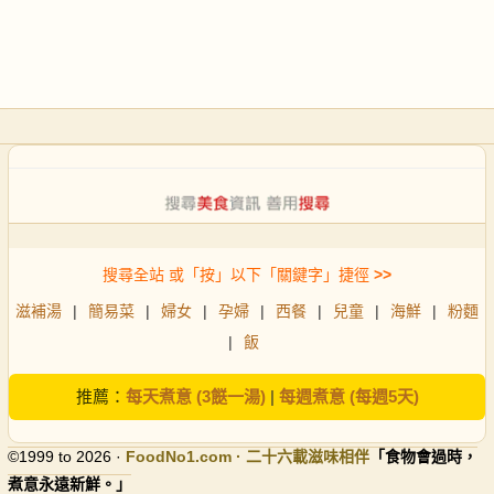
搜尋全站 或「按」以下「關鍵字」捷徑
>>
滋補湯
|
簡易菜
|
婦女
|
孕婦
|
西餐
|
兒童
|
海鮮
|
粉麵
|
飯
推薦：
每天煮意 (3餸一湯)
|
每週煮意 (每週5天)
©1999 to 2026 ·
FoodNo1
.com · 二十六載滋味相伴
「食物會過時，
煮意永遠新鮮。」