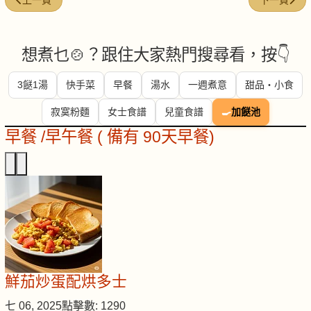
上一頁
下一頁
想煮乜🍲？跟住大家熱門搜尋看，按👇
3餸1湯
快手菜
早餐
湯水
一週煮意
甜品・小食
寂寞粉麵
女士食譜
兒童食譜
🍳
加餸池
早餐 /早午餐 ( 備有 90天早餐)
鮮茄炒蛋配烘多士
七 06, 2025
點擊數: 1290