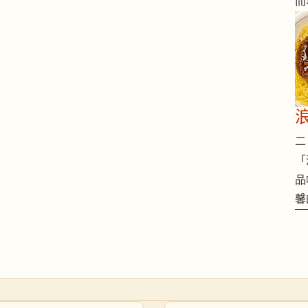
而
二 
「
品
馨