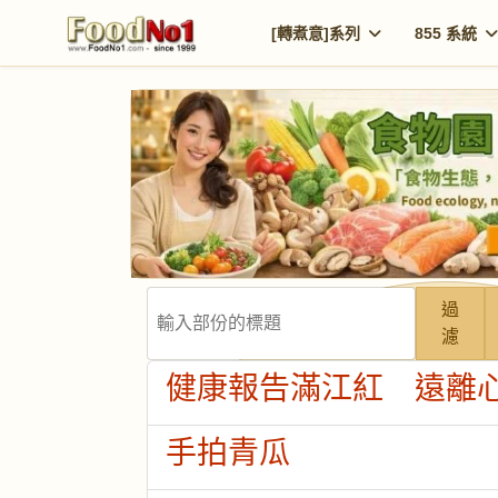
[轉煮意]系列
855 系統
輸入部份的標題
過
濾
健康報告滿江紅 遠離
手拍青瓜