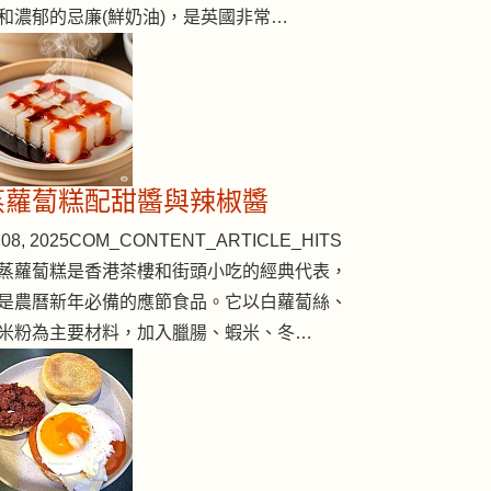
和濃郁的忌廉(鮮奶油)，是英國非常…
蒸蘿蔔糕配甜醬與辣椒醬
08, 2025
COM_CONTENT_ARTICLE_HITS
蒸蘿蔔糕是香港茶樓和街頭小吃的經典代表，
是農曆新年必備的應節食品。它以白蘿蔔絲、
米粉為主要材料，加入臘腸、蝦米、冬…