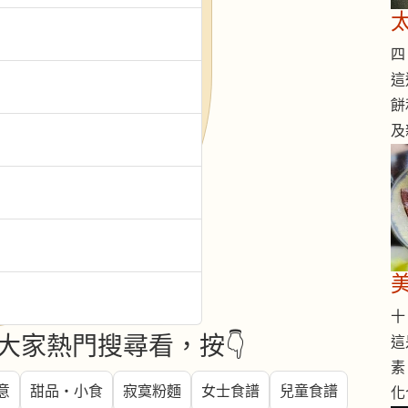
四 
這
餅
及
十 
大家熱門搜尋看，按👇
這
素
意
甜品・小食
寂寞粉麵
女士食譜
兒童食譜
化