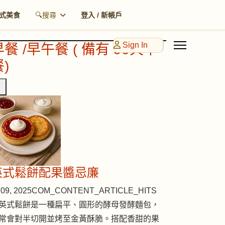
式美食
🔍搜尋
登入 / 新帳戶
Sign In
早餐 /早午餐 ( 備有 90天早
)
英式鬆餅配果醬忌廉
09, 2025
COM_CONTENT_ARTICLE_HITS
英式鬆餅是一種扁平、圓形的酵母發酵麵包，
常會對半切開並烤至金黃酥脆。搭配香甜的果