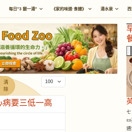
每日"3 餸一湯"
《家的味道·食譜》
湯水泉
西
餐
每頁顯示條數
清
除
心病要三低一高
七 

通