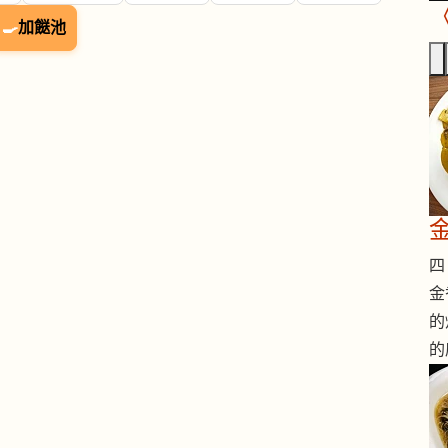
🍳
加餸池
四 
金
的
的