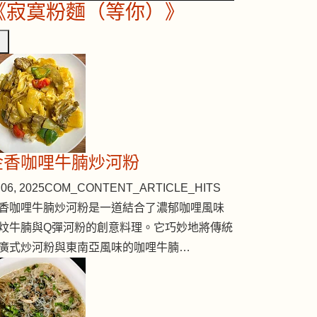
《寂寞粉麵（等你）》
金香咖哩牛腩炒河粉
06, 2025
COM_CONTENT_ARTICLE_HITS
香咖哩牛腩炒河粉是一道結合了濃郁咖哩風味
炆牛腩與Q彈河粉的創意料理。它巧妙地將傳統
廣式炒河粉與東南亞風味的咖哩牛腩…