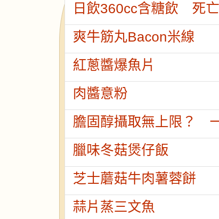
日飲360cc含糖飲 死
爽牛筋丸Bacon米線
紅蔥醬爆魚片
肉醬意粉
膽固醇攝取無上限？ 
臘味冬菇煲仔飯
芝士蘑菇牛肉薯蓉餅
蒜片蒸三文魚