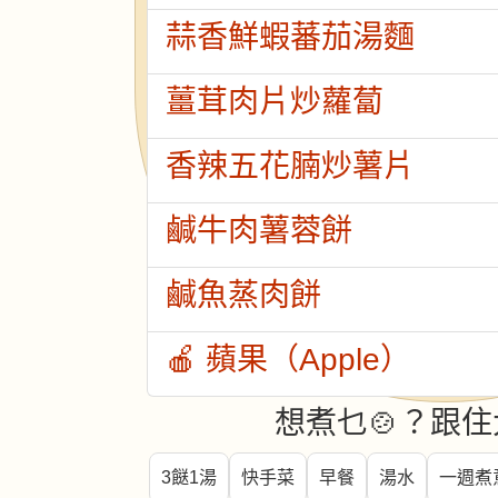
蒜香鮮蝦蕃茄湯麵
薑茸肉片炒蘿蔔
香辣五花腩炒薯片
鹹牛肉薯蓉餅
鹹魚蒸肉餅
🍎 蘋果（Apple）
想煮乜🍲？跟住
3餸1湯
快手菜
早餐
湯水
一週煮