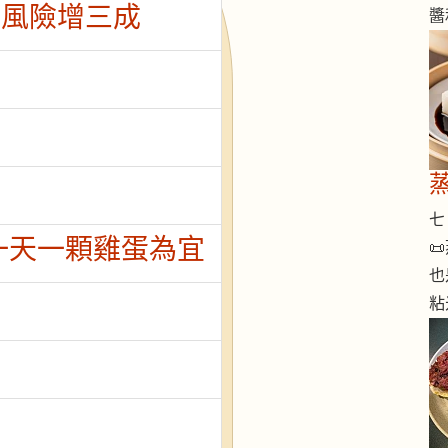
亡風險增三成
醬
七 
一天一顆雞蛋為宜

也
粘