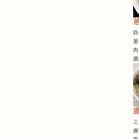
四 
蔥
肉
選
三 
廣