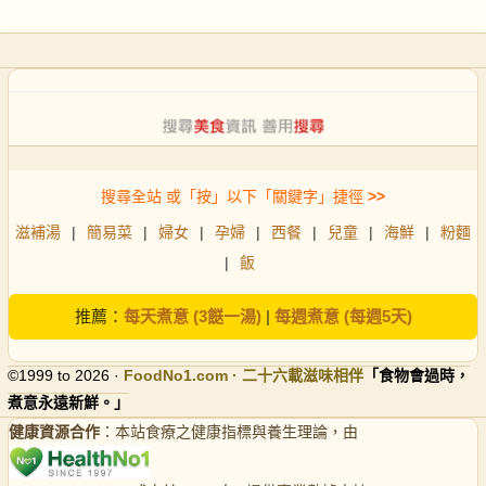
搜尋全站 或「按」以下「關鍵字」捷徑
>>
滋補湯
|
簡易菜
|
婦女
|
孕婦
|
西餐
|
兒童
|
海鮮
|
粉麵
|
飯
推薦：
每天煮意 (3餸一湯)
|
每週煮意 (每週5天)
©1999 to 2026 ·
FoodNo1
.com · 二十六載滋味相伴
「食物會過時，
煮意永遠新鮮。」
健康資源合作
：本站食療之健康指標與養生理論，由