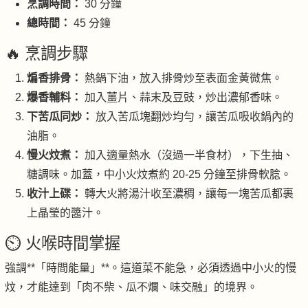
烹調時間：
30 分鐘
總時間：
45 分鐘
🔥 烹調步驟
煸香排骨：
熱鍋下油，放入排骨炒至表面金黃微焦。
爆香輔料：
加入薑片、蒜末及豆豉，炒出濃郁香味。
下苦瓜同炒：
放入苦瓜塊翻炒均勻，讓苦瓜吸收鍋內的
油脂。
慢火炆煮：
加入適量熱水（沒過一半食材），下生抽、
糖調味。加蓋，中小火炆煮約 20-25 分鐘至排骨軟腍。
收汁上碟：
轉大火將湯汁收至濃稠，讓每一塊苦瓜都裹
上晶瑩的醬汁。
⏲️ 火喉時間掌握
強調**「時間能量」**。這道菜不能急，必須透過中小火的慢
炆，才能達到「肉不柴、瓜不爛、味交融」的境界。