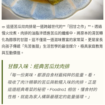
🥗 這道苦瓜炆肉排是一道跨越世代的**「回甘之作」**。透過
慢火炆煮，肉排的油脂滲透進苦瓜的纖維中，將原本的清苦轉
化為醇厚的甘甜。這不僅是一道滋味豐富的家常菜，更是家長
向孩子傳遞「先苦後甜」生活哲學的最佳媒介，極具家庭教育
與互動價值。
甘醇入味：經典苦瓜炆肉排
「每一份美味，都源自食材最純粹的能量。看，
吸收了肉汁精華的苦瓜與軟糯入味的肉排，正是
這道經典粵菜的秘密。Foodno1 相信，懂食材的
性格，就能為家人構築最穩定的能量循環。」