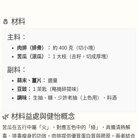
🧂 材料
主料：
肉排（排骨）：
約 400 克（切小塊）
苦瓜（涼瓜）：
1 大枝（去籽，切成厚塊）
副料：
蒜末、薑片：
適量
豆豉：
1 茶匙（略搗碎提味）
調味：
生抽、糖、少許老抽（上色用）、料酒
🌿 材料益處與健怡概念
苦瓜在五行中屬「火」，對應五色中的「綠」，具備清熱解
毒、排毒瘦身的功效。肉排提供優質蛋白質與膠原。兩者結合