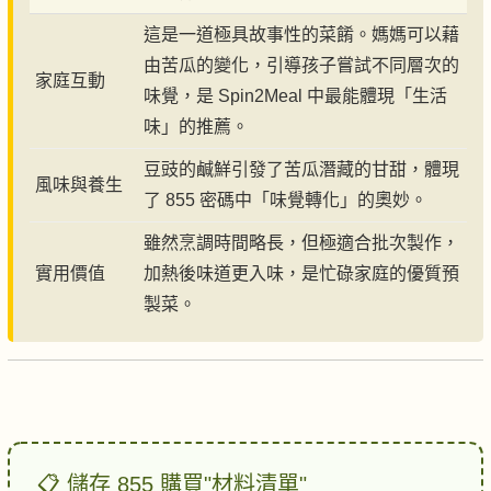
這是一道極具故事性的菜餚。媽媽可以藉
由苦瓜的變化，引導孩子嘗試不同層次的
家庭互動
味覺，是 Spin2Meal 中最能體現「生活
味」的推薦。
豆豉的鹹鮮引發了苦瓜潛藏的甘甜，體現
風味與養生
了 855 密碼中「味覺轉化」的奧妙。
雖然烹調時間略長，但極適合批次製作，
實用價值
加熱後味道更入味，是忙碌家庭的優質預
製菜。
📋 儲存 855 購買"材料清單"