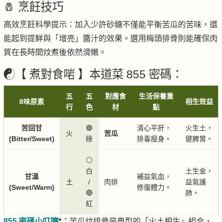
🧂 烹飪技巧
高效烹飪科學提示：加入少許砂糖不僅能平衡苦瓜的苦味，還
能起到提鮮與「增亮」醬汁的效果。選用梅頭排骨則能確保肉
質在長時間炆煮後依然滑嫩。
☯️【 煮對食啱 】本道菜 855 密碼：
五
五
對應食
生活保養重
8味原素
相生效益
行
色
材
點
苦回甘
🟢
清心平肝，
火生土，
火
苦瓜
(Bitter/Sweet)
綠
排毒瘦身。
健脾胃。
⚪
白
土生金，
甘溫
補益氣血，
土
/
肉排
益氣護
(Sweet/Warm)
修復體力。
🔴
肺。
紅
855 密碼小叮嚀
*：
苦瓜炆排骨是典型的「火土相生」組合，