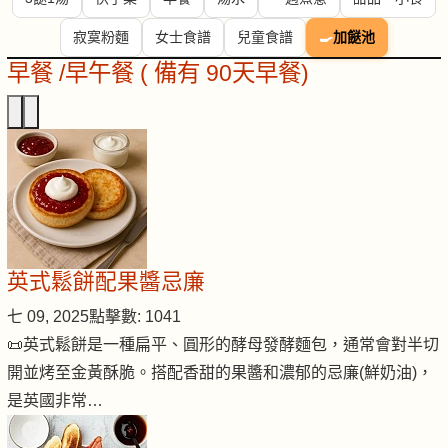
寂寞粉麵
女士食譜
兒童食譜
🍳
加餸池
早餐 /早午餐 ( 備有 90天早餐)
英式鬆餅配果醬忌廉
七 09, 2025
點擊數: 1041
📜英式鬆餅是一種扁平、圓形的酵母發酵麵包，通常會對半切
開並烤至金黃酥脆。搭配香甜的果醬和濃郁的忌廉(鮮奶油)，
是英國非常…