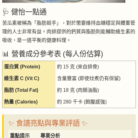
🩺 健怡一點通
苦瓜素被稱為「脂肪殺手」，對於需要維持血糖穩定與體重管
理的人士非常有益。肉排提供的鈣質與脂肪則能輔助維生素的
吸收，是一道平衡的健康料理。
📊 營養成分參考表 (每人份估算)
蛋白質 (Protein)
約 15 克 (來自排骨)
維生素 C (Vit C)
含量豐富 (即使炆煮仍有保留)
脂肪 (Total Fat)
約 18 克 (肉類油脂)
熱量 (Calories)
約 280 千卡 (飽腹感強)
✨ 食譜亮點與專業評語 ✨
重點提示
專業分析