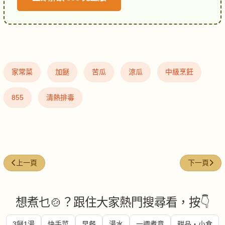
家常菜
加餸
苦瓜
涼瓜
中級烹飪
855
清熱排毒
上一篇文章: 翠綠蒜泥炒菠菜
下一篇文章
上一頁
下一頁
想煮乜🍲？跟住大家熱門搜尋看，按👇
3餸1湯
快手菜
早餐
湯水
一週煮意
甜品・小食