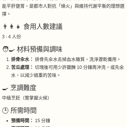
能平肝健胃，是都市人對抗「燥火」與維持代謝平衡的理想選
擇。
👨‍👩‍👧 食用人數建議
3 - 4 人份
🧑‍🍳 材料預備與調味
排骨汆水：
排骨先汆水去掉血水雜質，洗淨瀝乾備用。
苦瓜處理：
切塊後可用少許鹽醃 10 分鐘再沖洗，或先氽
水，以減少過重的苦味。
🍳 烹調難度
中級烹飪（需掌握火候）
🕒 所需時間
預備時間：
15 分鐘