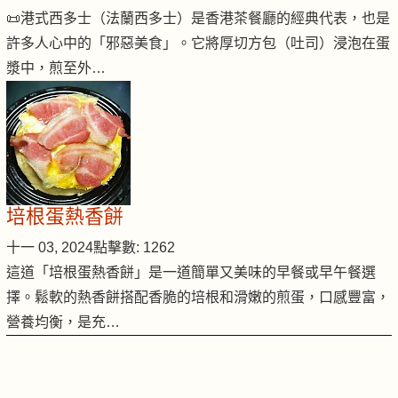
📜港式西多士（法蘭西多士）是香港茶餐廳的經典代表，也是
許多人心中的「邪惡美食」。它將厚切方包（吐司）浸泡在蛋
漿中，煎至外…
培根蛋熱香餅
十一 03, 2024
點擊數: 1262
這道「培根蛋熱香餅」是一道簡單又美味的早餐或早午餐選
擇。鬆軟的熱香餅搭配香脆的培根和滑嫩的煎蛋，口感豐富，
營養均衡，是充…