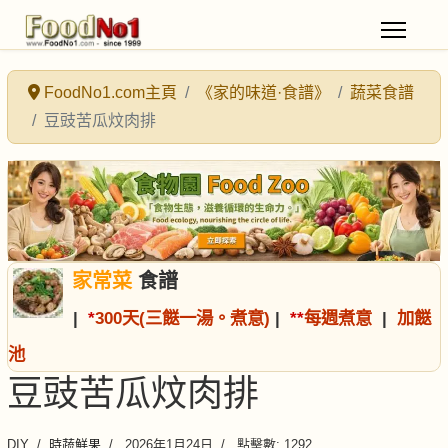
FoodNo1.com主頁
《家的味道·食譜》
蔬菜食譜
豆豉苦瓜炆肉排
家常菜
食譜
|
*
300天(三餸一湯。煮意)
|
*
*
每週煮意
|
加餸
池
豆豉苦瓜炆肉排
DIY
時蔬鮮果
2026年1月24日
點擊數: 1292