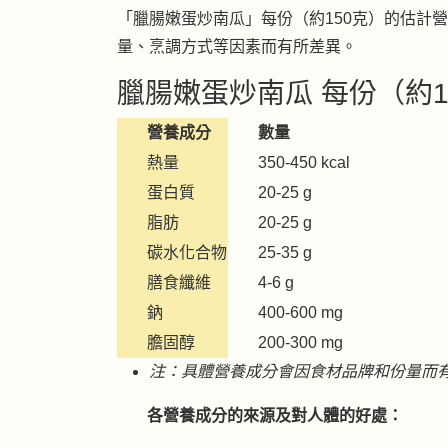
「臘腸嫩蛋炒南瓜」每份（約150克）的估計
量、烹調方式等因素而有所差異。
臘腸嫩蛋炒南瓜 每份（約1
營養成分
數量
熱量
350-450 kcal
蛋白質
20-25 g
脂肪
20-25 g
碳水化合物
25-35 g
膳食纖維
4-6 g
鈉
400-600 mg
膽固醇
200-300 mg
注：具體營養成分會因食材品牌和份量而
各營養成分的來源及對人體的好處：