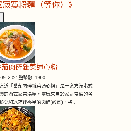
《寂寞粉麵（等你）》
番茄肉碎雜菜通心粉
09, 2025
點擊數: 1900
這道「番茄肉碎雜菜通心粉」是一道充滿港式
懷的西式家常湯麵。靈感來自於家庭常備的各
蔬菜和冰箱裡零星的肉碎(絞肉)，將…