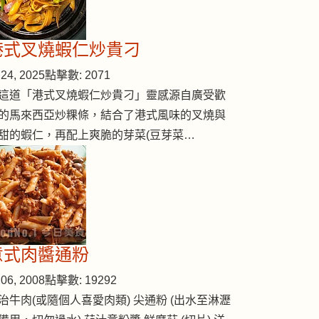
港式叉燒蝦仁炒貴刁
24, 2025
點擊數: 2071
這道「港式叉燒蝦仁炒貴刁」靈感源自廣受歡
的馬來西亞炒粿條，結合了港式風味的叉燒與
甜的蝦仁，再配上爽脆的芽菜(豆芽菜…
意式肉醬通粉
06, 2008
點擊數: 19292
治牛肉(或隨個人喜愛肉類) 尖通粉 (出水至淋瀝