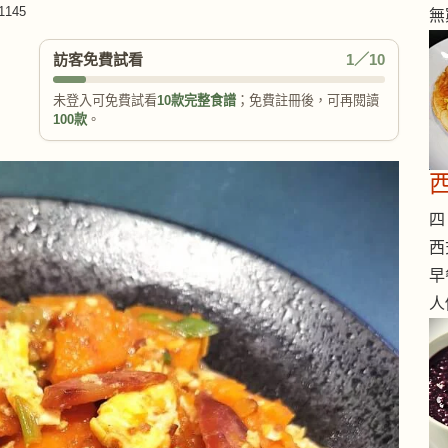
145
無
訪客免費試看
1／10
未登入可免費試看
10款完整食譜
；免費註冊後，可再閱讀
100款
。
西
四 
西
早
人