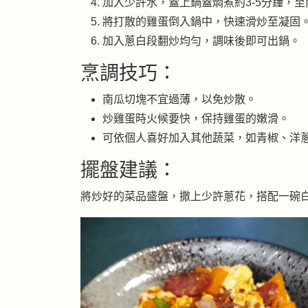
加入少許水，蓋上鍋蓋燜煮約3-5分鐘，
將打散的雞蛋倒入鍋中，快速滑炒至凝固
加入蔥白段翻炒均勻，調味後即可出鍋。
烹調技巧：
南瓜切塊不宜過薄，以免炒散。
炒雞蛋時火候要快，保持雞蛋的嫩滑。
可依個人喜好加入其他蔬菜，如青椒、洋
擺盤建議：
將炒好的菜品盛盤，撒上少許蔥花，搭配一碗