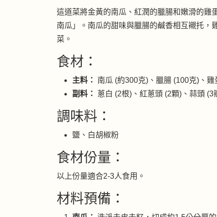
這道菜將金黃的南瓜、紅潤的臘腸和嫩滑的雞
南瓜」。南瓜的甜味與臘腸的鹹香相互襯托，
菜。
食材：
主料：
南瓜 (約300克)、臘腸 (100克)、雞蛋
副料：
蔥白 (2根)、紅蔥頭 (2顆)、蒜頭 (
調味料：
鹽、白胡椒粉
食材份量：
以上份量適合2-3人食用。
材料預備：