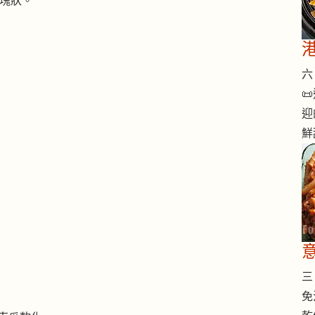
的塊狀。
六 

迎
鮮
三 
免