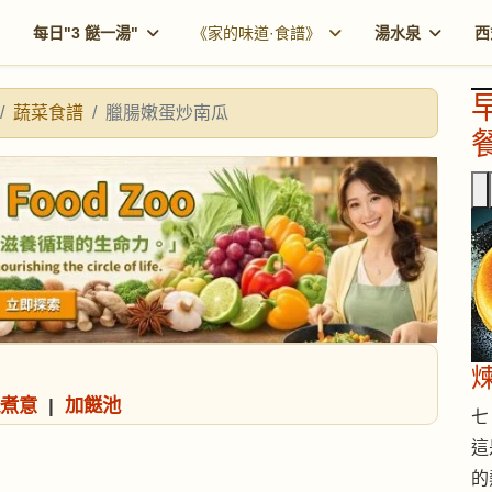
每日"3 餸一湯"
《家的味道·食譜》
湯水泉
西
蔬菜食譜
臘腸嫩蛋炒南瓜
餐
煮意
|
加餸池
七 
這
的