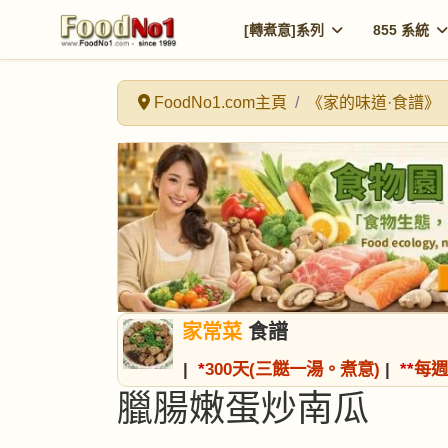
[轉煮意]系列
855 系統
FoodNo1.com主頁
《家的味道·食譜》
家常菜
食譜
|
*
300天(三餸一湯。煮意)
|
*
*
每週
臘腸嫩蛋炒南瓜