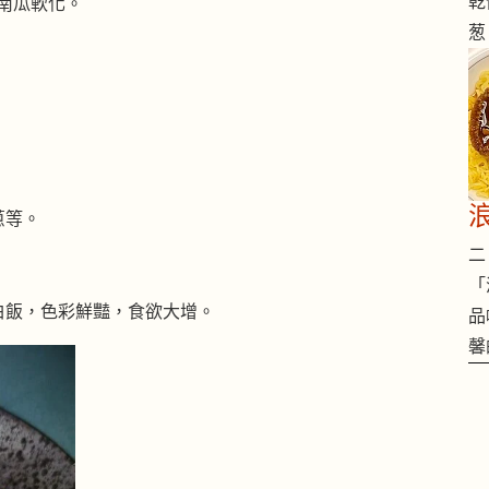
乾
至南瓜軟化。
葱
。
蔥等。
二 
「
白飯，色彩鮮豔，食欲大增。
品
馨