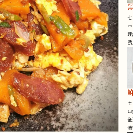
七 

理
誘
七 

全
清