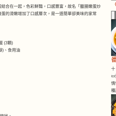
蛋結合在一起，色彩鮮豔，口感豐富，故名「臘腸嫩蛋炒
雞蛋的滑嫩增加了口感層次，是一道簡單卻美味的家常
 (3顆)
3瓣)、食用油
十 

情
種