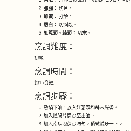
南瓜：
洗淨去皮去籽，切成約1.5公分厚
臘腸：
切片。
雞蛋：
打散。
蔥白：
切斜段。
紅蔥頭、蒜頭：
切末。
烹調難度：
初級
烹調時間：
約15分鐘
烹調步驟：
熱鍋下油，放入紅蔥頭和蒜末爆香。
加入臘腸片翻炒至出油。
加入南瓜塊翻炒均勻，稍微煸炒一下。