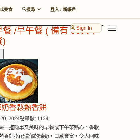
式美食
🔍搜尋
登入 / 新帳戶
Sign In
早餐 /早午餐 ( 備有 90天早
)
煉奶香鬆熱香餅
20, 2024
點擊數: 1134
是一道簡單又美味的早餐或下午茶點心。香軟
熱香餅搭配濃郁的煉奶，口感豐富，令人回味