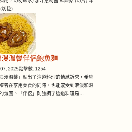
備用，切勿過水) 茄汁意粉醬 鲜磨菇 (切片) 洋
 (切粒)
浪漫溫馨伴侶鮑魚麵
07, 2025
點擊數: 1254
浪漫溫馨」點出了這道料理的情感訴求，希望
嚐者在享用美食的同時，也能感受到浪漫和溫
的氛圍。「伴侶」則強調了這道料理是…