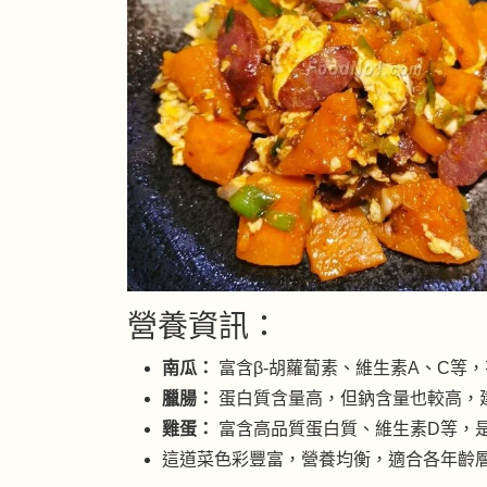
營養資訊：
南瓜：
富含β-胡蘿蔔素、維生素A、C等
臘腸：
蛋白質含量高，但鈉含量也較高，
雞蛋：
富含高品質蛋白質、維生素D等，
這道菜色彩豐富，營養均衡，適合各年齡