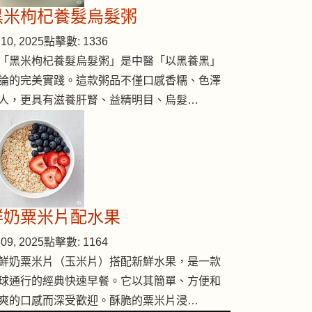
黑米枸杞養髮烏髮粥
10, 2025
點擊數: 1336
「黑米枸杞養髮烏髮粥」是中醫「以黑養黑」
論的完美實踐。這款粥品不僅口感香糯、色澤
人，更具有滋養肝腎、益精明目、烏髮…
鮮奶粟米片配水果
09, 2025
點擊數: 1164
鮮奶粟米片（玉米片）搭配新鮮水果，是一款
球通行的經典快速早餐。它以其簡單、方便和
爽的口感而深受歡迎。酥脆的粟米片浸…