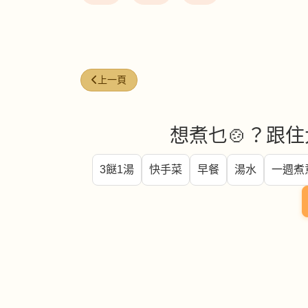
上一篇文章: 秋葵
上一頁
想煮乜🍲？跟住
3餸1湯
快手菜
早餐
湯水
一週煮