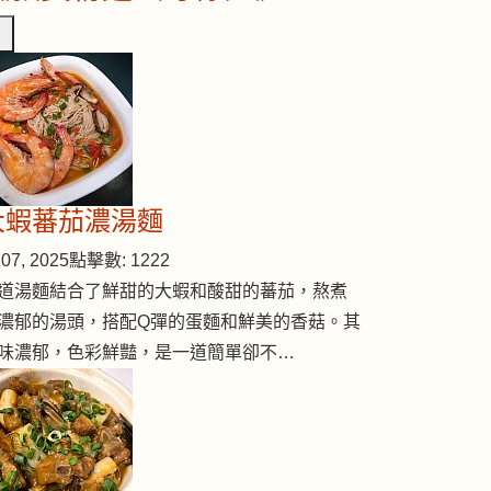
大蝦蕃茄濃湯麵
07, 2025
點擊數: 1222
道湯麵結合了鮮甜的大蝦和酸甜的蕃茄，熬煮
濃郁的湯頭，搭配Q彈的蛋麵和鮮美的香菇。其
味濃郁，色彩鮮豔，是一道簡單卻不…