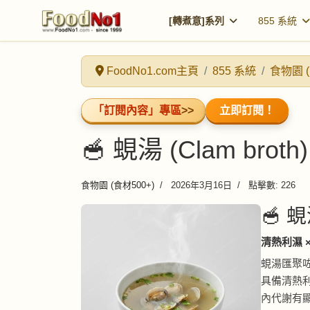
[轉煮意]系列
855 系統
FoodNo1.com主頁
855 系統
食物園 (
「訂閱內容」專區
>>
立即訂閱！
🥣 蜆湯 (Clam broth)
食物園 (食材500+)
2026年3月16日
點擊數: 226
🥣 蜆
清熱利濕 
蜆湯匯聚咗
具備清熱
內代謝有