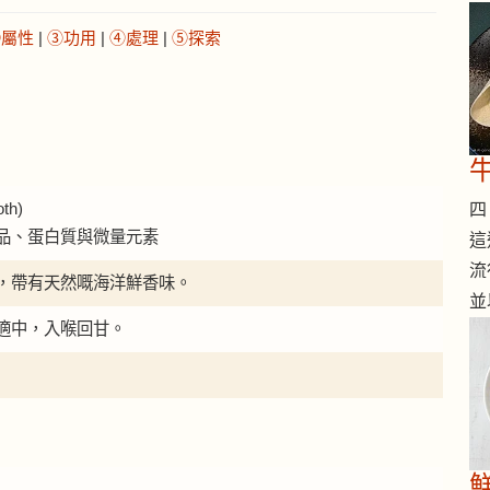
②屬性
|
③功用
|
④處理
|
⑤探索
th)
四 
品、蛋白質與微量元素
這
流
，帶有天然嘅海洋鮮香味。
並
適中，入喉回甘。