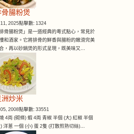
排骨腸粉煲
11, 2025
點擊數: 1324
排骨腸粉煲」是一道經典的粵式點心，常見於
itake Mushroom)
樓和酒家。它將排骨的鮮香與腸粉的嫩滑完美
合，再以砂鍋煲的形式呈現，既美味又…
星洲炒米
05, 2008
點擊數: 33551
燒 4両 (砌條) 蝦 4両 青椒 半個 (大) 紅椒 半個
大) 洋蔥 一個 (小) 蛋 2隻 (打散煎熟切絲)…