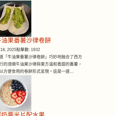
牛油果番薯沙律卷餅
18, 2025
點擊數: 1932
道「牛油果番薯沙律卷餅」巧妙地融合了西方
行的滑順牛油果沙律與東方溫和香甜的番薯，
以方便食用的卷餅形式呈現。這是一道…
鮮奶粟米片配水果