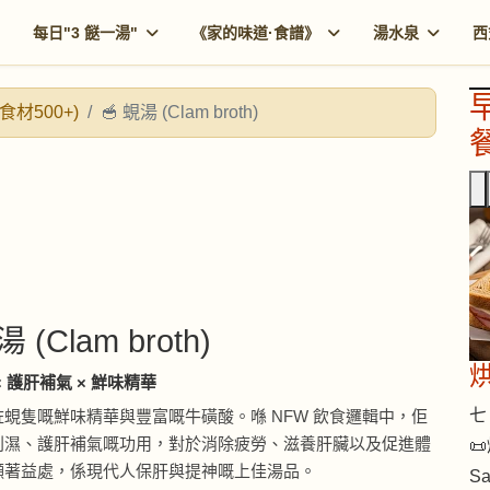
每日"3 餸一湯"
《家的味道·食譜》
湯水泉
西
食材500+)
🥣 蜆湯 (Clam broth)
餐
湯 (Clam broth)
× 護肝補氣 × 鮮味精華
七 
蜆隻嘅鮮味精華與豐富嘅牛磺酸。喺 NFW 飲食邏輯中，佢
利濕、護肝補氣嘅功用，對於消除疲勞、滋養肝臟以及促進體

顯著益處，係現代人保肝與提神嘅上佳湯品。
S