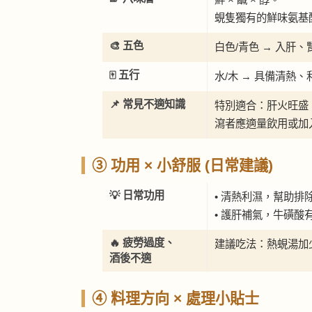
蜆隻獨有的鮮味氨基
🎨 五色
白色/青色 → 入肝、
🀄 五行
水/木 → 具備清熱
📌 常見不適知識
特別適合：肝火旺盛
瀉者應適量飲用或加
③ 功用 × 小舒服 (日常建議)
💡 日常功用
• 清熱利濕，幫助排
• 護肝補氣，牛磺
🔥 疲勞過度、
建議吃法：熱蜆湯加
酒後不適
④ 料理方向 × 處理小貼士