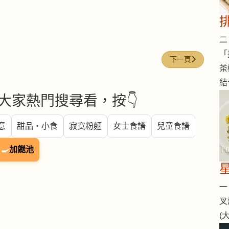
二 
「
下一篇文章: 冬菇 (Shi
下一頁
茶
結
大家熱門搜尋看，按👇
意
甜品・小食
寂寞粉麵
女士食譜
兒童食譜
🍳
加餸池
一 
叉
(