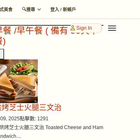
式美食
🔍搜尋
登入 / 新帳戶
Sign In
早餐 /早午餐 ( 備有 90天早
)
烘烤芝士火腿三文治
09, 2025
點擊數: 1291
烘烤芝士火腿三文治 Toasted Cheese and Ham
andwich…