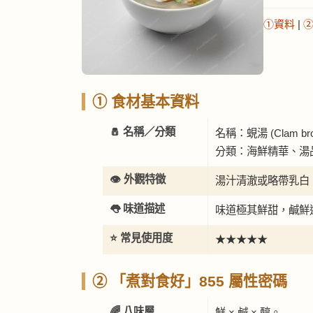
①資料
|
① 食材基本資料
🧂 名稱／分類
名稱：蜆湯 (Clam bro
分類：海鮮精華、湯
👁️ 外觀特徵
湯汁清澈或略帶乳白
👅 味道描述
味道極其鮮甜，鹹鮮
⭐ 常見使用度
★★★★★
② 「煮對食好」855 屬性密碼
🌈 八味層
鮮 × 鹹 × 醇。