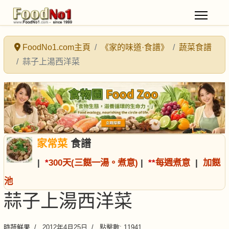
FoodNo1.com主頁
《家的味道·食譜》
蔬菜食譜
蒜子上湯西洋菜
家常菜
食譜
|
*
300天(三餸一湯。煮意)
|
*
*
每週煮意
|
加餸
池
蒜子上湯西洋菜
時蔬鮮果
2012年4月25日
點擊數: 11941