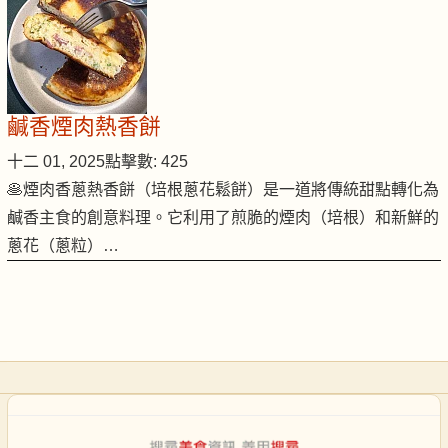
鹹香煙肉熱香餅
十二 01, 2025
點擊數: 425
🥞煙肉香蔥熱香餅（培根蔥花鬆餅）是一道將傳統甜點轉化為
鹹香主食的創意料理。它利用了煎脆的煙肉（培根）和新鮮的
蔥花（蔥粒）…