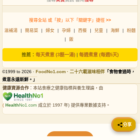
搜尋全站 或「按」以下「關鍵字」捷徑
>>
滋補湯
|
簡易菜
|
婦女
|
孕婦
|
西餐
|
兒童
|
海鮮
|
粉麵
|
飯
推薦：
每天煮意 (3餸一湯)
|
每週煮意 (每週5天)
©1999 to 2026 ·
FoodNo1
.com · 二十六載滋味相伴
「食物會過時，
煮意永遠新鮮。」
健康資源合作
：本站食療之健康指標與養生理論，由
(
Health
No1.com
成立於 1997 年) 提供專業數據支持。
📤 分享
分享
載入更多食譜