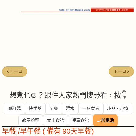
上一篇文章: 腐乳炒通菜
下一篇文章:
上一頁
下一頁
想煮乜🍲？跟住大家熱門搜尋看，按👇
3餸1湯
快手菜
早餐
湯水
一週煮意
甜品・小食
寂寞粉麵
女士食譜
兒童食譜
🍳
加餸池
早餐 /早午餐 ( 備有 90天早餐)