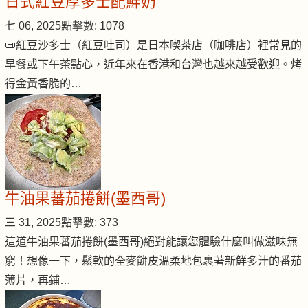
日式紅豆厚多士配鮮奶
七 06, 2025
點擊數: 1078
📜紅豆沙多士（紅豆吐司）是日本喫茶店（咖啡店）裡常見的
早餐或下午茶點心，近年來在香港和台灣也越來越受歡迎。烤
得金黃香脆的…
牛油果蕃茄捲餅(墨西哥)
三 31, 2025
點擊數: 373
這道牛油果蕃茄捲餅(墨西哥)絕對能讓您體驗什麼叫做滋味無
窮！想像一下，鬆軟的全麥餅皮溫柔地包裹著新鮮多汁的番茄
薄片，再鋪…