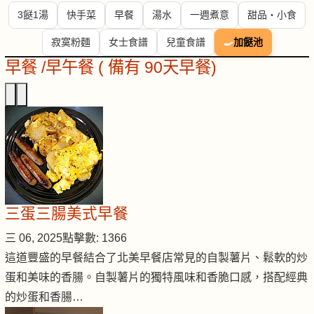
3餸1湯
快手菜
早餐
湯水
一週煮意
甜品・小食
寂寞粉麵
女士食譜
兒童食譜
🍳
加餸池
早餐 /早午餐 ( 備有 90天早餐)
三蛋三腸美式早餐
三 06, 2025
點擊數: 1366
這道豐盛的早餐結合了北美早餐店常見的自製薯片、鬆軟的炒
蛋和美味的香腸。自製薯片的獨特風味和香脆口感，搭配經典
的炒蛋和香腸…