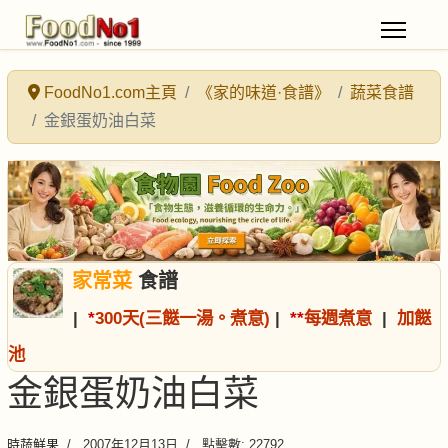
FoodNo1.com主頁
《家的味道·食譜》
蔬菜食譜
金銀蛋奶油白菜
家常菜
食譜
|
*
300天(三餸一湯。煮意)
|
*
*
每週煮意
|
加餸
池
金銀蛋奶油白菜
時蔬鮮果
2007年12月13日
點擊數: 22792