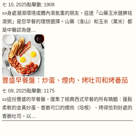
七 10, 2025
點擊數: 1908
📜身處潮濕環境或體內濕氣重的朋友，這道「山藥玉米健脾祛
濕粥」是您早餐的理想選擇。山藥（淮山）和玉米（粟米）都
是中醫認為健…
豐盛早餐盤：炒蛋、煙肉、烤吐司和烤番茄
七 09, 2025
點擊數: 1175
📜這份豐盛的早餐盤，匯集了經典西式早餐的所有精髓：蓬鬆
柔軟的金黃炒蛋、香脆可口的煙肉（培根）、烤得恰到好處的
香脆吐司，以…