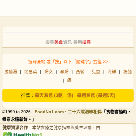
搜尋全站 或「按」以下「關鍵字」捷徑
>>
滋補湯
|
簡易菜
|
婦女
|
孕婦
|
西餐
|
兒童
|
海鮮
|
粉麵
|
飯
推薦：
每天煮意 (3餸一湯)
|
每週煮意 (每週5天)
©1999 to 2026 ·
FoodNo1
.com · 二十六載滋味相伴
「食物會過時，
煮意永遠新鮮。」
健康資源合作
：本站食療之健康指標與養生理論，由