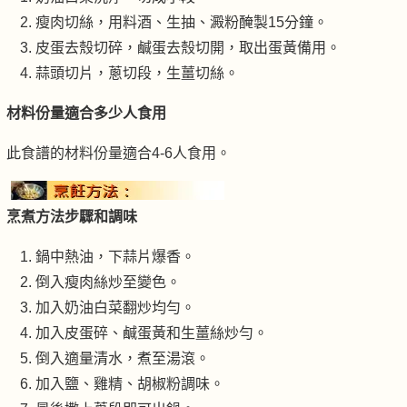
瘦肉切絲，用料酒、生抽、澱粉醃製15分鐘。
皮蛋去殼切碎，鹹蛋去殼切開，取出蛋黃備用。
蒜頭切片，蔥切段，生薑切絲。
材料份量適合多少人食用
此食譜的材料份量適合4-6人食用。
烹煮方法步驟和調味
鍋中熱油，下蒜片爆香。
倒入瘦肉絲炒至變色。
加入奶油白菜翻炒均勻。
加入皮蛋碎、鹹蛋黃和生薑絲炒勻。
倒入適量清水，煮至湯滾。
加入鹽、雞精、胡椒粉調味。