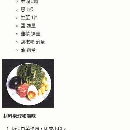
蒜頭 3瓣
蔥 1根
生薑 1片
鹽 適量
雞精 適量
胡椒粉 適量
油 適量
材料處理和調味
奶油白菜洗淨，切成小段。