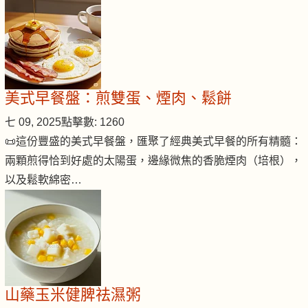
美式早餐盤：煎雙蛋、煙肉、鬆餅
七 09, 2025
點擊數: 1260
📜這份豐盛的美式早餐盤，匯聚了經典美式早餐的所有精髓：
兩顆煎得恰到好處的太陽蛋，邊緣微焦的香脆煙肉（培根），
以及鬆軟綿密…
山藥玉米健脾祛濕粥