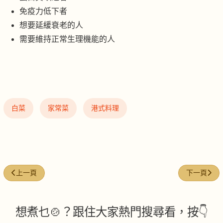
免疫力低下者
想要延緩衰老的人
需要維持正常生理機能的人
白菜
家常菜
港式料理
上一篇文章: 梅菜蒸茄子
下一篇文章
上一頁
下一頁
想煮乜🍲？跟住大家熱門搜尋看，按👇