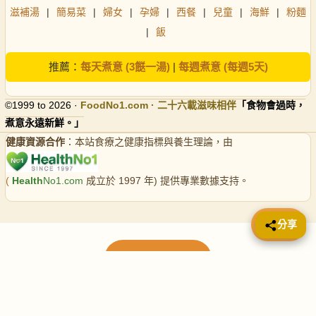
滋補湯
|
簡易菜
|
婦女
|
孕婦
|
西餐
|
兒童
|
海鮮
|
粉麵
|
飯
推薦：
每天煮意 (3餸一湯)
|
每週煮意 (每週5天)
©1999 to 2026 ·
FoodNo1
.com · 二十六載滋味相伴
「食物會過時，
煮意永遠新鮮。」
健康資源合作
：本站食療之健康指標與養生理論，由
(
Health
No1.com
成立於 1997 年) 提供專業數據支持。
📤 分享
分享
載入更多食譜
請使用下方頁數繼續瀏覽更多食譜