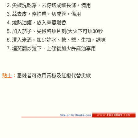
尖椒洗乾淨，去籽切成細長條，備用
蒜去皮，略拍扁，切成蓉，備用
燒熱油鑊，放入蒜蓉爆香
加入茄子、尖椒略炒片刻(大火下可炒30秒
灒入米酒、加少許水、糖、鹽、生抽、調味
埋芡翻炒幾下，上碟後加少許麻油享用
貼士：
忌棘者可改用青椒及紅椒代替尖椒