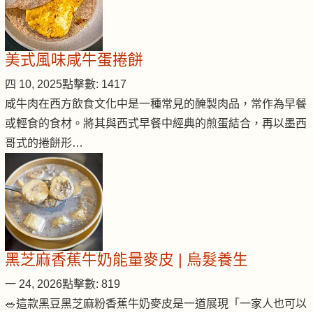
美式風味咸牛蛋捲餅
四 10, 2025
點擊數: 1417
咸牛肉在西方飲食文化中是一種常見的醃製肉品，常作為早餐
或輕食的食材。將其與西式早餐中經典的煎蛋結合，再以墨西
哥式的捲餅形…
黑芝麻香蕉牛奶能量麥皮 | 烏髮養生
一 24, 2026
點擊數: 819
🥗這款黑豆黑芝麻粉香蕉牛奶麥皮是一道展現「一家人也可以