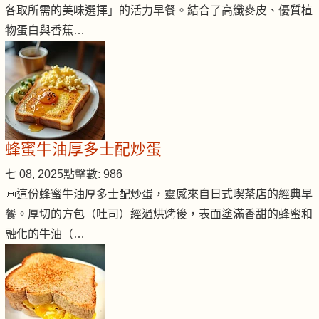
各取所需的美味選擇」的活力早餐。結合了高纖麥皮、優質植
物蛋白與香蕉…
蜂蜜牛油厚多士配炒蛋
七 08, 2025
點擊數: 986
📜這份蜂蜜牛油厚多士配炒蛋，靈感來自日式喫茶店的經典早
餐。厚切的方包（吐司）經過烘烤後，表面塗滿香甜的蜂蜜和
融化的牛油（…