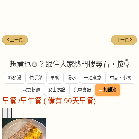
上一篇文章: 金銀蒜蒸勝瓜
下一篇文章:
上一頁
下一頁
想煮乜🍲？跟住大家熱門搜尋看，按👇
3餸1湯
快手菜
早餐
湯水
一週煮意
甜品・小食
寂寞粉麵
女士食譜
兒童食譜
🍳
加餸池
早餐 /早午餐 ( 備有 90天早餐)