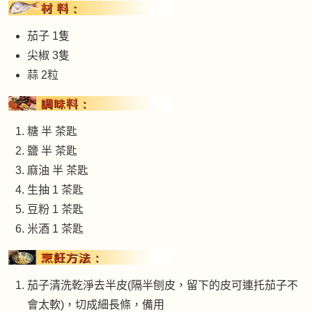
茄子 1隻
尖椒 3隻
蒜 2粒
糖 半 茶匙
鹽 半 茶匙
麻油 半 茶匙
生抽 1 茶匙
豆粉 1 茶匙
米酒 1 茶匙
茄子清洗乾淨去半皮(隔半刨皮，留下的皮可連托茄子不
會太軟)，切成細長條，備用