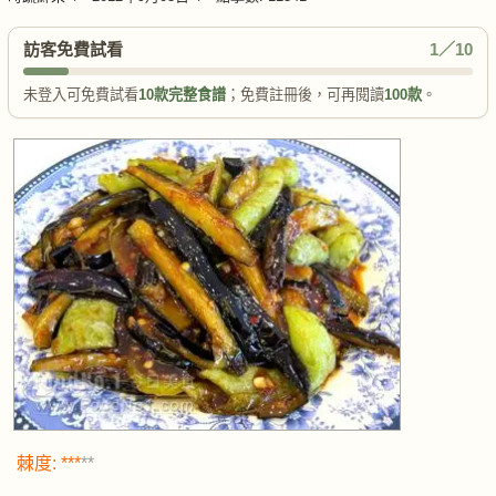
訪客免費試看
1／10
未登入可免費試看
10款完整食譜
；免費註冊後，可再閱讀
100款
。
棘度: ***
**