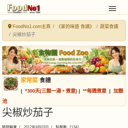
FoodNo1.com主頁
《家的味道·食譜》
蔬菜食譜
尖椒炒茄子
家常菜
食譜
|
*
300天(三餸一湯。煮意)
|
*
*
每週煮意
|
加餸
池
尖椒炒茄子
時蔬鮮果
2012年9月03日
點擊數: 11341