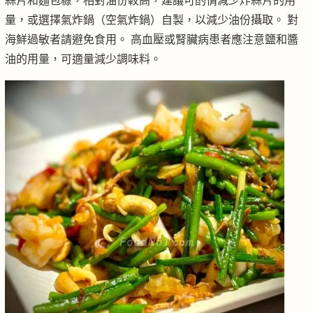
蒜片和麵包糠，相對油份較高，建議可酌情減少炸蒜片的用
量，或選擇氣炸鍋（空氣炸鍋）自製，以減少油份攝取。 對
海鮮過敏者請避免食用。 高血壓或腎臟病患者應注意鹽和醬
油的用量，可適量減少調味料。