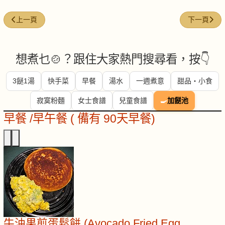
上一篇文章: 蒜茸粉絲蒸開邊蝦
下一篇文章
上一頁
下一頁
想煮乜🍲？跟住大家熱門搜尋看，按👇
3餸1湯
快手菜
早餐
湯水
一週煮意
甜品・小食
寂寞粉麵
女士食譜
兒童食譜
🍳
加餸池
早餐 /早午餐 ( 備有 90天早餐)
牛油果煎蛋鬆餅 (Avocado Fried Egg