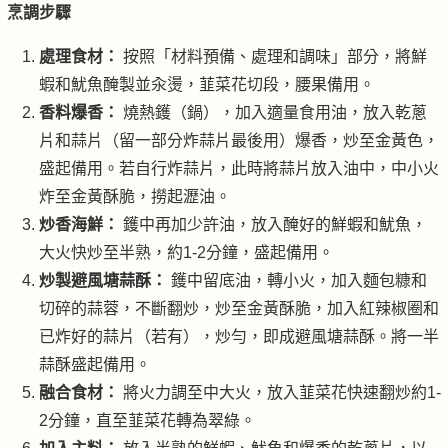
烹調步驟
處理食材：
按照「材料預備、處理和調味」部分，將鮮
蝦和魷魚醃製並汆燙，韮菜花切段，腰果備用。
香料爆香：
燒熱鑊（鍋），加入適量食用油，放入乾蔥
片和蒜片（留一部分炸蒜片最後用）爆香，炒至金黃色，
盛起備用。若自行炸蒜片，此時將蒜片放入油中，中小火
炸至金黃酥脆，撈起瀝油。
炒香海鮮：
鑊中再加少許油，放入醃好的鮮蝦和魷魚，
大火快炒至半熟，約1-2分鐘，盛起備用。
炒製避風塘蒜酥：
鑊中留底油，轉小火，加入麵包糠和
切碎的蒜蓉，不斷翻炒，炒至金黃酥脆，加入紅辣椒圈和
已炸好的蒜片（若有），炒勻，即成避風塘蒜酥。將一半
蒜酥盛起備用。
融合食材：
將火力調至中大火，放入韮菜花快速翻炒約1-
2分鐘，直至韮菜花轉為翠綠。