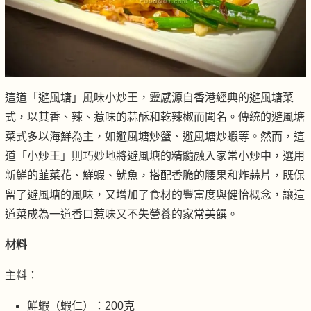
這道「避風塘」風味小炒王，靈感源自香港經典的避風塘菜
式，以其香、辣、惹味的蒜酥和乾辣椒而聞名。傳統的避風塘
菜式多以海鮮為主，如避風塘炒蟹、避風塘炒蝦等。然而，這
道「小炒王」則巧妙地將避風塘的精髓融入家常小炒中，選用
新鮮的韮菜花、鮮蝦、魷魚，搭配香脆的腰果和炸蒜片，既保
留了避風塘的風味，又增加了食材的豐富度與健怡概念，讓這
道菜成為一道香口惹味又不失營養的家常美饌。
材料
主料：
鮮蝦（蝦仁）：200克