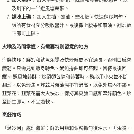
加入主料：
放入半熟的鮮蝦、魷魚和爆香的乾蔥片，以
及剩下的一半避風塘蒜酥。
調味上碟：
加入生抽、蠔油、鹽和糖，快速翻炒均勻，
讓所有食材充分吸收醬汁。最後撒上腰果和麻油，翻炒數
下即可上碟。
火喉及時間掌握，有需要特別留意的地方
海鮮快炒：鮮蝦和魷魚汆燙及快炒時間不宜過長，否則口感會
變韌。只需見到蝦身轉色、魷魚捲曲即可盛起，留待最後回
鑊。 避風塘蒜酥：炒製麵包糠和蒜蓉時，務必用小火並不斷
翻炒，以免炒焦。炸蒜片時油溫不宜過高，以免外焦內不熟。
韮菜花：韮菜花需大火快炒，保持其爽脆口感和翠綠顏色。炒
至斷生即可，不宜過軟。
烹飪技巧
「過冷河」處理海鮮：鮮蝦用鹽和粟粉抓勻後沖水，再汆燙，