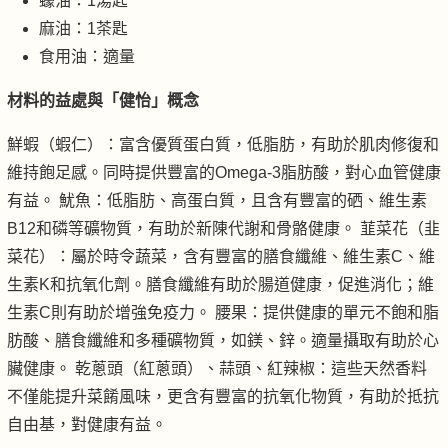
蠔油：1湯匙
麻油：1茶匙
食用油：適量
材料的益處與「健怡」概念
鮮蝦（蝦仁）：富含優質蛋白質，低脂肪，有助於肌肉修復和
維持飽足感。同時提供豐富的Omega-3脂肪酸，對心血管健康
有益。 魷魚：低脂肪、高蛋白質，且含有豐富的硒、維生素
B12和磷等礦物質，有助於新陳代謝和骨骼健康。 韮菜花（韭
菜花）：屬於時令蔬菜，含有豐富的膳食纖維、維生素C、維
生素K和抗氧化劑。膳食纖維有助於腸道健康，促進消化；維
生素C則有助於增強免疫力。 腰果：提供健康的單元不飽和脂
肪酸、膳食纖維和多種礦物質，如鎂、鋅。適量攝取有助於心
臟健康。 乾蔥頭（紅蔥頭）、蒜頭、紅辣椒：這些天然香料
不僅能提升菜餚風味，更含有豐富的抗氧化物質，有助於抵抗
自由基，對健康有益。