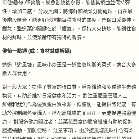
可使蝦肉Q彈爽脆。魷魚劃紋後汆燙，能使其捲曲並保持彈
性，增加口感。 分段烹調：將海鮮和蔬菜分開處理，再在最
後階段匯合，能更好地控制每種食材的熟度，確保口感最佳。
鑊氣：整道菜的關鍵在於「鑊氣」。保持大火快炒，能鎖住食
材的鮮味，並使菜餚帶有獨特的香氣。
健怡一點通 (或：食材益處解碼)
這道「避風塘」風味小炒王是一道營養均衡的菜式，適合大多
數人群食用。
對一般大眾：提供了豐富的蛋白質、膳食纖維和多種維生素礦
物質，有助於維持日常健康和活力。 對注重體重管理人士：
鮮蝦和魷魚作為優質蛋白質來源，低脂肪，能提供飽足感，有
助於控制總熱量攝入。搭配高纖維的韮菜花，更能促進腸道健
康。 對腸道健康關注者：韮菜花豐富的膳食纖維有助於促進
腸道蠕動，預防便秘。 注意事項： 由於避風塘風味中含有炸