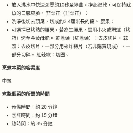
放入沸水中快速汆燙約10秒至捲曲，撈起瀝乾，可保持魷
魚的口感爽脆。 韮菜花（韭菜花）：
洗淨後切去頭尾，切成約3-4厘米長的段。 腰果：
可選擇已烤熟的腰果，若為生腰果，需用小火或焗爐（烤
箱）烤至金黃酥脆。 乾蔥頭（紅蔥頭）：去皮切片。 蒜
頭：去皮切片，一部分用來炸蒜片（若非購買現成），一
部分切碎。 紅辣椒：切圈。
烹煮本菜的容易度
中級
煮整個菜的所需的時間
預備時間：約 20 分鐘
烹飪時間：約 15 分鐘
總時間：約 35 分鐘