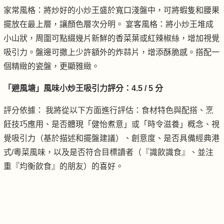
家常風格：將炒好的小炒王盛於寬口淺盤中，可將蝦隻和腰果
擺放在最上層，讓顏色層次分明。 宴客風格：將小炒王堆成
小山狀，周圍可點綴幾片新鮮的香菜葉或紅辣椒絲，增加視覺
吸引力。盤邊可撒上少許額外的炸蒜片，增添酥脆感。搭配一
個精緻的瓷盤，更顯雅緻。
「避風塘」風味小炒王吸引力評分：4.5 / 5 分
評分依據： 我將從以下方面進行評估：食材特色與配搭、烹
飪技巧應用、是否體現「健怡煮意」或「時令滋養」概念、視
覺吸引力（基於描述和擺盤建議）、創意度、是否具備經典港
式/粵菜風味，以及是否符合目標讀者（『識飲識食』、並注
重『均衡飲食』的朋友）的喜好。