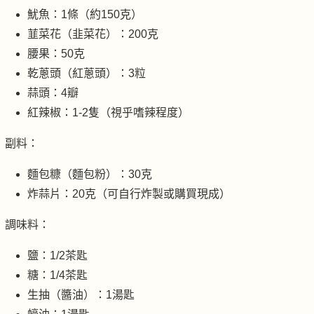
魷魚：1條（約150克）
韮菜花（韭菜花）：200克
腰果：50克
乾蔥頭（紅蔥頭）：3粒
蒜頭：4瓣
紅辣椒：1-2隻（視乎嗜辣程度）
副料：
麵包糠（麵包粉）：30克
炸蒜片：20克（可自行炸製或購買現成）
調味料：
鹽：1/2茶匙
糖：1/4茶匙
生抽（醬油）：1湯匙