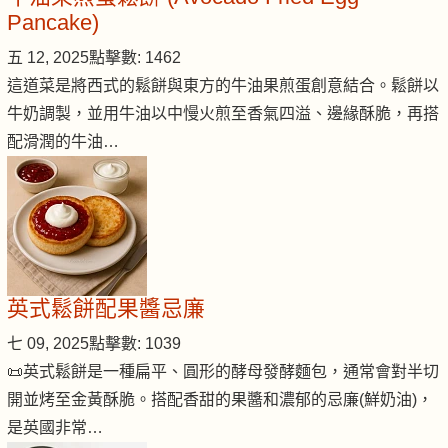
Pancake)
五 12, 2025
點擊數: 1462
這道菜是將西式的鬆餅與東方的牛油果煎蛋創意結合。鬆餅以
牛奶調製，並用牛油以中慢火煎至香氣四溢、邊緣酥脆，再搭
配滑潤的牛油…
英式鬆餅配果醬忌廉
七 09, 2025
點擊數: 1039
📜英式鬆餅是一種扁平、圓形的酵母發酵麵包，通常會對半切
開並烤至金黃酥脆。搭配香甜的果醬和濃郁的忌廉(鮮奶油)，
是英國非常…