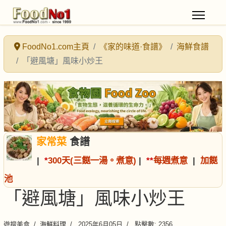
FoodNo1.com主頁
《家的味道·食譜》
海鮮食譜
「避風塘」風味小炒王
家常菜
食譜
|
*
300天(三餸一湯。煮意)
|
*
*
每週煮意
|
加餸
池
「避風塘」風味小炒王
遊搜美食
海鮮料理
2025年6月05日
點擊數: 2356