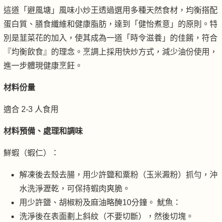
這道「避風塘」風味小炒王透過選用多種天然食材，均衡搭配
蛋白質、膳食纖維和健康脂肪，達到「健怡煮意」的原則。特
別是韮菜花的加入，使其成為一道「時令滋養」的佳餚，符合
『均衡飲食』的理念。烹調上採用快炒方式，減少油份使用，
進一步體現健康烹飪。
材料份量
適合 2-3 人食用
材料預備、處理和調味
鮮蝦（蝦仁）：
解凍後去殼去腸，用少許鹽和粟粉（玉米澱粉）抓勻，沖
水洗淨瀝乾，可保持蝦肉爽脆。
用少許鹽、胡椒粉及麻油略醃10分鐘。 魷魚：
洗淨後在表面劃上斜紋（不要切斷），然後切塊。