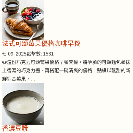
法式可頌莓果優格咖啡早餐
七 09, 2025
點擊數: 1531
📜這份巧克力可頌莓果優格早餐套餐，將酥脆的可頌麵包塗抹
上香濃的巧克力醬，再搭配一碗清爽的優格，點綴以酸甜的新
鮮綜合莓果，…
香濃豆漿