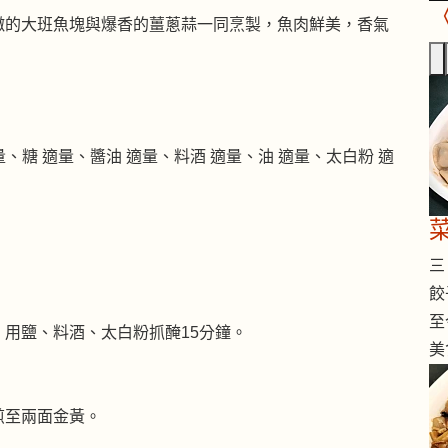
嫩的大班魚塊與爆香的薑蔥蒜一同烹製，魚肉鮮美，香氣
適量、糖 適量、醬油 適量、料酒 適量、油 適量、太白粉 適
三 
餃
至
用鹽、料酒、太白粉抓醃15分鐘。
美
煎至兩面金黃。