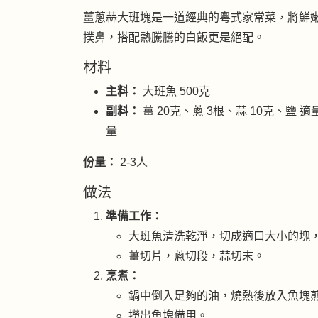
薑蔥蒜大班塊是一道經典的粵式家常菜，將鮮
撲鼻，搭配熱騰騰的白飯更是絕配。
材料
主料：
大班魚 500克
副料：
薑 20克、蔥 3根、蒜 10克、鹽 
量
份量：
2-3人
做法
準備工作：
大班魚清洗乾淨，切成適口大小的塊，
薑切片，蔥切段，蒜切末。
烹煮：
鍋中倒入足夠的油，燒熱後放入魚塊
撈出魚塊備用。