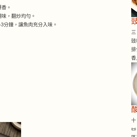
爆香。
調味，翻炒均勻。
-3分鐘，讓魚肉充分入味。
三 
。
豉
排
香
。
。
十 
