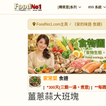
[轉煮意]系列
855 系統
FoodNo1.com主頁
《家的味道·食譜》
家常菜
食譜
|
*
300天(三餸一湯。煮意)
|
*
*
每週
薑蔥蒜大班塊