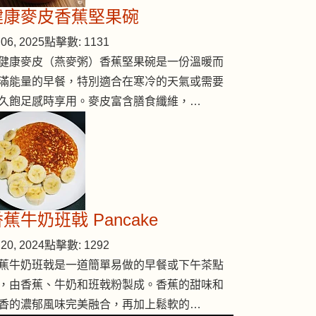
健康麥皮香蕉堅果碗
06, 2025
點擊數: 1131
健康麥皮（燕麥粥）香蕉堅果碗是一份溫暖而
滿能量的早餐，特別適合在寒冷的天氣或需要
久飽足感時享用。麥皮富含膳食纖維，…
蕉牛奶班戟 Pancake
20, 2024
點擊數: 1292
蕉牛奶班戟是一道簡單易做的早餐或下午茶點
，由香蕉、牛奶和班戟粉製成。香蕉的甜味和
香的濃郁風味完美融合，再加上鬆軟的…