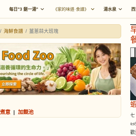
每日"3 餸一湯"
《家的味道·食譜》
湯水泉
西
海鮮食譜
薑蔥蒜大班塊
餐
煮意
|
加餸池
七 

歡