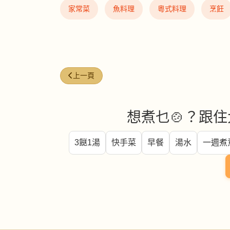
家常菜
魚料理
粵式料理
烹飪
上一篇文章: 蠔仔油條
上一頁
想煮乜🍲？跟住
3餸1湯
快手菜
早餐
湯水
一週煮