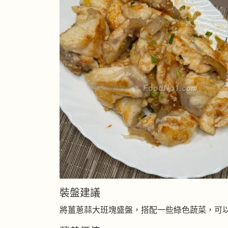
裝盤建議
將薑蔥蒜大班塊盛盤，搭配一些綠色蔬菜，可