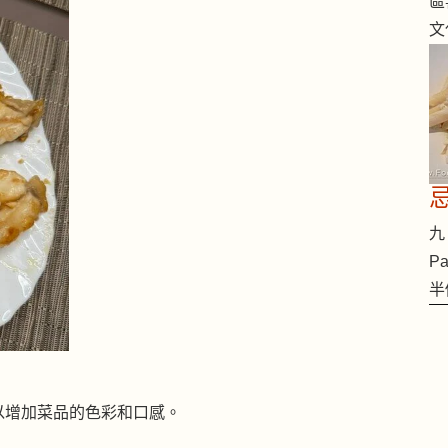
區
文
九 
Pa
半
以增加菜品的色彩和口感。