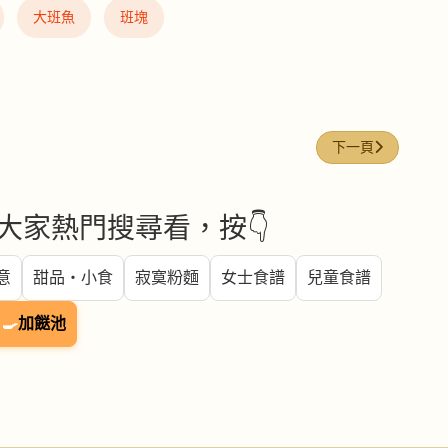
大班魚
班塊
下一篇文章: 蝦仁
下一頁
大家熱門搜尋看，按👇
意
甜品・小食
寂寞粉麵
女士食譜
兒童食譜
🍳
加餸池