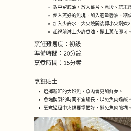
鍋中留底油，放入薑片、蔥段、蒜末
倒入煎好的魚塊，加入適量醬油、糖
加入少許水，大火燒開後轉小火燜煮2
起鍋前淋上少許香油，撒上蔥花即可
烹飪難易度：初級
準備時間：20分鐘
烹煮時間：15分鐘
烹飪貼士
選擇新鮮的大班魚，魚肉會更加鮮美。
魚塊醃製的時間不宜過長，以免魚肉過鹹
烹煮過程中火候要掌握好，避免魚肉煎糊