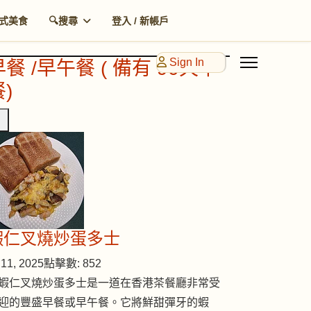
式美食
🔍搜尋
登入 / 新帳戶
Sign In
早餐 /早午餐 ( 備有 90天早
)
蝦仁叉燒炒蛋多士
11, 2025
點擊數: 852
蝦仁叉燒炒蛋多士是一道在香港茶餐廳非常受
迎的豐盛早餐或早午餐。它將鮮甜彈牙的蝦