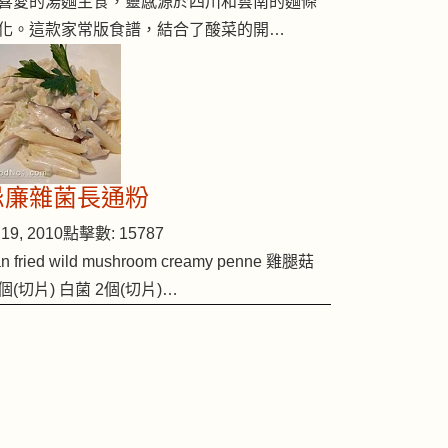
喜愛的湯麵主食，靈感源於四川和雲南的麵條
化。這款家常版食譜，結合了酸菜的開…
忌廉雜菌長通粉
19, 2010
點擊數: 15787
n fried wild mushroom creamy penne 雞腿菇
個(切片) 白菌 2個(切片)…