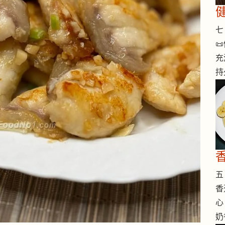
七 

充
持
香
五 
香
心
奶