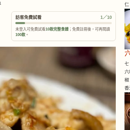
1
仁
訪客免費試看
1／10
未登入可免費試看
10款完整食譜
；免費註冊後，可再閱讀
100款
。
七 
六
椒
香