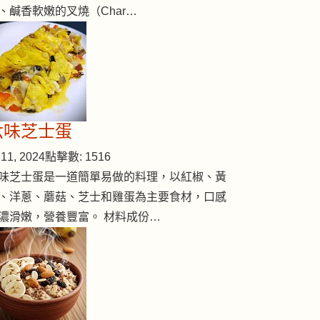
、鹹香軟嫩的叉燒（Char…
六味芝士蛋
11, 2024
點擊數: 1516
味芝士蛋是一道簡單易做的料理，以紅椒、黃
、洋蔥、蘑菇、芝士和雞蛋為主要食材，口感
濃滑嫩，營養豐富。 材料成份…