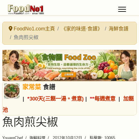
FoodNo1.com主頁
《家的味道·食譜》
海鮮食譜
魚肉煎尖椒
家常菜
食譜
|
*
300天(三餸一湯。煮意)
|
*
*
每週煮意
|
加餸
池
魚肉煎尖椒
YouareChef
海鮮料理
2012年10月12日
點擊數: 10065