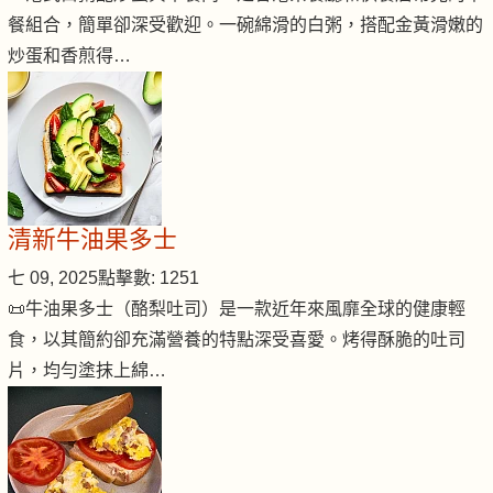
餐組合，簡單卻深受歡迎。一碗綿滑的白粥，搭配金黃滑嫩的
炒蛋和香煎得…
清新牛油果多士
七 09, 2025
點擊數: 1251
📜牛油果多士（酪梨吐司）是一款近年來風靡全球的健康輕
食，以其簡約卻充滿營養的特點深受喜愛。烤得酥脆的吐司
片，均勻塗抹上綿…