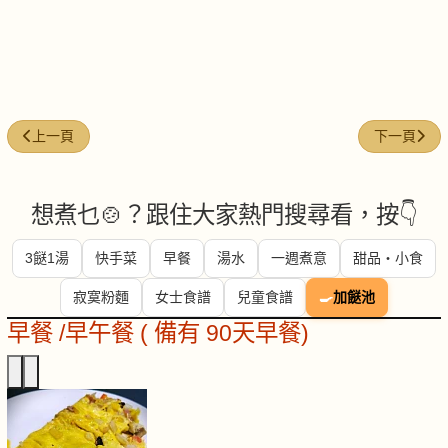
上一篇文章: 魚滑炒椰菜花
下一篇文章:
上一頁
下一頁
想煮乜🍲？跟住大家熱門搜尋看，按👇
3餸1湯
快手菜
早餐
湯水
一週煮意
甜品・小食
寂寞粉麵
女士食譜
兒童食譜
🍳
加餸池
早餐 /早午餐 ( 備有 90天早餐)