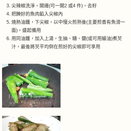
尖辣椒洗淨，開邊(可一開2 或4 件)，去籽
把醃好的魚肉餡入尖椒內
燒熱油鑊，下尖椒，以中慢火煎熟後(主要煎香有魚滑一
面)，盛起備用
用同油鑊，加入上湯，生抽、糖、鹽(或可用蠔油)煮芡
汁，最後將芡平均倒在煎好的尖椒即可享用