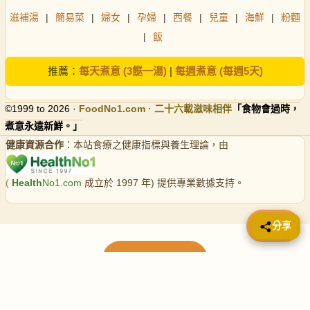
滋補湯
|
簡易菜
|
婦女
|
孕婦
|
西餐
|
兒童
|
海鮮
|
粉麵
|
飯
推薦：
每天煮意 (3餸一湯)
|
每週煮意 (每週5天)
©1999 to 2026 ·
FoodNo1
.com · 二十六載滋味相伴
「食物會過時，
煮意永遠新鮮。」
健康資源合作
：本站食療之健康指標與養生理論，由
(
Health
No1.com
成立於 1997 年) 提供專業數據支持。
📤 分享
分享
載入更多食譜
請使用下方頁數繼續瀏覽更多食譜