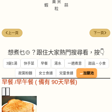
粟 米
蝦
蒜
粒
上一篇文章: 大蝦茄子沙律
下一篇文章:
上一頁
下一頁
想煮乜🍲？跟住大家熱門搜尋看，按👇
3餸1湯
快手菜
早餐
湯水
一週煮意
甜品・小食
寂寞粉麵
女士食譜
兒童食譜
🍳
加餸池
早餐 /早午餐 ( 備有 90天早餐)