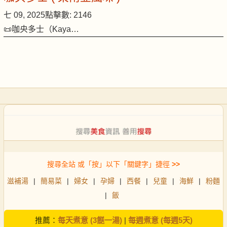
七 09, 2025
點擊數: 2146
📜咖央多士（Kaya…
搜尋全站 或「按」以下「關鍵字」捷徑
>>
滋補湯
|
簡易菜
|
婦女
|
孕婦
|
西餐
|
兒童
|
海鮮
|
粉麵
|
飯
推薦：
每天煮意 (3餸一湯)
|
每週煮意 (每週5天)