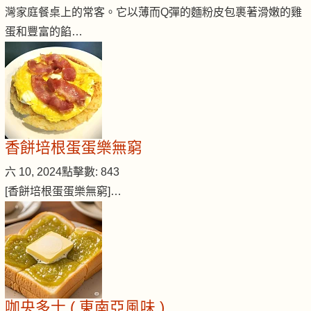
灣家庭餐桌上的常客。它以薄而Q彈的麵粉皮包裹著滑嫩的雞
蛋和豐富的餡…
香餅培根蛋蛋樂無窮
六 10, 2024
點擊數: 843
[香餅培根蛋蛋樂無窮]…
咖央多士 ( 東南亞風味 )