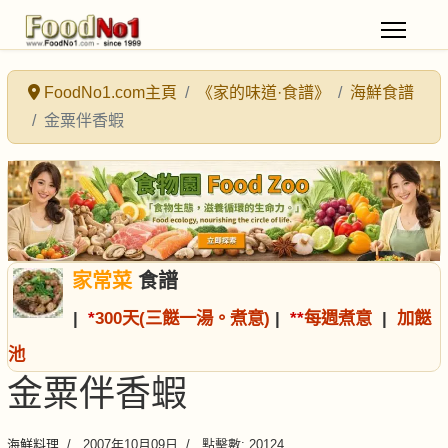
FoodNo1.com主頁
《家的味道·食譜》
海鮮食譜
金粟伴香蝦
家常菜
食譜
|
*
300天(三餸一湯。煮意)
|
*
*
每週煮意
|
加餸
池
金粟伴香蝦
海鮮料理
2007年10月09日
點擊數: 20124