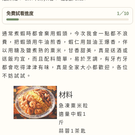
免費試看進度
1／10
通 常 煮 蝦 時 都 會 棄 用 蝦 頭 ， 今 次 我 會 一 點 都 不 浪
費 ， 把 蝦 頭 用 牛 油 煎 香 ， 蝦 仁 用 鼓 油 王 爆 香 ， 伴
以 用 糖 及 鹽 煮 熟 的 粟 米 ， 甘 香 甜 美 ， 真 是 送 酒 或
送 飯 均 宜 ， 而 且 配 料 簡 單 ， 易 於 烹 調 ， 有 牙 冇 牙
都 會 吃 得 津 津 有 味 ， 真 是 全 家 大 小 都 歡 迎 ， 各 位
不 妨 試 試 。
材料
急 凍 粟 米 粒
適 量 中 蝦 1
斤
蒜 蓉 1 茶 匙