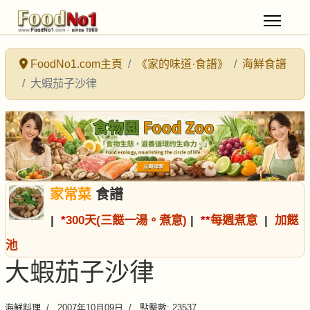
FoodNo1.com主頁
《家的味道·食譜》
海鮮食譜
大蝦茄子沙律
家常菜
食譜
|
*
300天(三餸一湯。煮意)
|
*
*
每週煮意
|
加餸
池
大蝦茄子沙律
海鮮料理
2007年10月09日
點擊數: 23537