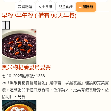
寂寞粉麵
女士食譜
兒童食譜
🍳
加餸池
早餐 /早午餐 ( 備有 90天早餐)
黑米枸杞養髮烏髮粥
七 10, 2025
點擊數: 1336
📜「黑米枸杞養髮烏髮粥」是中醫「以黑養黑」理論的完美實
踐。這款粥品不僅口感香糯、色澤誘人，更具有滋養肝腎、益
精明目、烏髮…