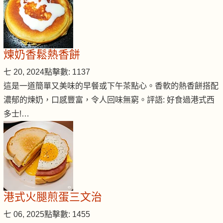
煉奶香鬆熱香餅
七 20, 2024
點擊數: 1137
這是一道簡單又美味的早餐或下午茶點心。香軟的熱香餅搭配
濃郁的煉奶，口感豐富，令人回味無窮。評語: 好食過港式西
多士!…
港式火腿煎蛋三文治
七 06, 2025
點擊數: 1455