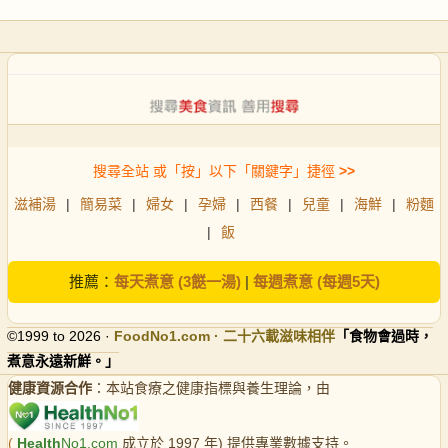
搜尋全站 或「按」以下「關鍵字」捷徑
>>
滋補湯
|
簡易菜
|
婦女
|
孕婦
|
西餐
|
兒童
|
海鮮
|
粉麵
|
飯
推薦：
每天煮意 (3餸一湯)
|
每週煮意 (每週5天)
©1999 to 2026 ·
FoodNo1
.com · 二十六載滋味相伴
「食物會過時，
煮意永遠新鮮。」
健康資源合作
：本站食療之健康指標與養生理論，由
(
Health
No1.com
成立於 1997 年) 提供專業數據支持。