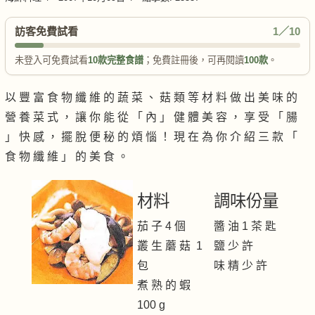
訪客免費試看
1／10
未登入可免費試看
10款完整食譜
；免費註冊後，可再閱讀
100款
。
以 豐 富 食 物 纖 維 的 蔬 菜 、 菇 類 等 材 料 做 出 美 味 的
營 養 菜 式 ， 讓 你 能 從 「 內 」 健 體 美 容 ， 享 受 「 腸
」 快 感 ， 擺 脫 便 秘 的 煩 惱 ！ 現 在 為 你 介 紹 三 款 「
食 物 纖 維 」 的 美 食 。
材料
調味份量
茄 子 4 個
醬 油 1 茶 匙
叢 生 蘑 菇 1
鹽 少 許
包
味 精 少 許
煮 熟 的 蝦
100 g