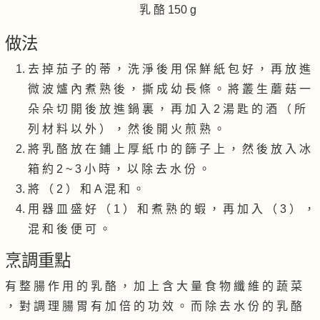
乳 酪 150 g
做法
去 掉 茄 子 的 蒂 ， 洗 淨 後 用 保 鮮 紙 包 好 ， 再 放 進
微 波 爐 內 煮 熟 後 ， 撕 成 幼 長 條 。 將 叢 生 蘑 菇 一
朵 朵 切 開 後 放 進 鍋 裏 ， 再 加 入 2 湯 匙 的 酒 （ 所
列 材 料 以 外 ） ， 然 後 開 火 煎 熟 。
將 乳 酪 放 在 鋪 上 厚 紙 巾 的 篩 子 上 ， 然 後 放 入 冰
箱 約 2 ~ 3 小 時 ， 以 除 去 水 份 。
將 （ 2 ） 和 A 混 和 。
用 器 皿 盛 好 （ 1 ） 和 煮 熟 的 蝦 ， 再 加 入 （ 3 ） ，
混 和 後 便 可 。
烹調重點
有 整 腸 作 用 的 乳 酪 ， 加 上 含 大 量 食 物 纖 維 的 蔬 菜
， 對 調 理 腸 胃 有 加 倍 的 功 效 。 而 除 去 水 份 的 乳 酪