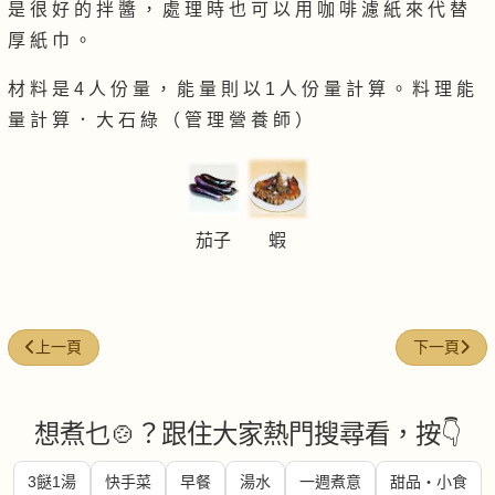
是 很 好 的 拌 醬 ， 處 理 時 也 可 以 用 咖 啡 濾 紙 來 代 替
厚 紙 巾 。
材 料 是 4 人 份 量 ， 能 量 則 以 1 人 份 量 計 算 。 料 理 能
量 計 算 ． 大 石 綠 （ 管 理 營 養 師 ）
茄子
蝦
上一篇文章: XO醬蘆筍穿蝦球
下一篇文章:
上一頁
下一頁
想煮乜🍲？跟住大家熱門搜尋看，按👇
3餸1湯
快手菜
早餐
湯水
一週煮意
甜品・小食