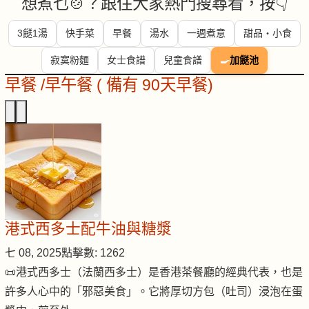
想煮乜🍲？跟住大家熱門搜尋看，按👇
3餸1湯
快手菜
早餐
湯水
一週煮意
甜品・小食
寂寞粉麵
女士食譜
兒童食譜
🍳
加餸池
早餐 /早午餐 ( 備有 90天早餐)
港式西多士配牛油與糖漿
七 08, 2025
點擊數: 1262
📜港式西多士（法蘭西多士）是香港茶餐廳的經典代表，也是
許多人心中的「邪惡美食」。它將厚切方包（吐司）浸泡在蛋