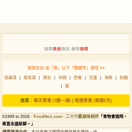
搜尋全站 或「按」以下「關鍵字」捷徑
>>
滋補湯
|
簡易菜
|
婦女
|
孕婦
|
西餐
|
兒童
|
海鮮
|
粉麵
|
飯
推薦：
每天煮意 (3餸一湯)
|
每週煮意 (每週5天)
©1999 to 2026 ·
FoodNo1
.com · 二十六載滋味相伴
「食物會過時，
煮意永遠新鮮。」
健康資源合作
：本站食療之健康指標與養生理論，由