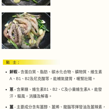
鮮蝦 -
含蛋白質、脂肪、碳水化合物、礦物質、維生素
A、B1、B2及尼克酸等，能補氣健胃，暖腎壯陽。
蔥 -
含果糖、維生素B1、B2、C及小量維生素A，能發
汗，驅風，消腫及解毒。
薑
- 主要成分含有薑醇、薑烯、龍腦等揮發油及薑辣素，