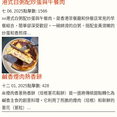
港式白粥配炒蛋與午餐肉
七 06, 2025
點擊數: 1566
📜港式白粥配炒蛋與午餐肉，是香港茶餐廳和快餐店常見的早
餐組合，簡單卻深受歡迎。一碗綿滑的白粥，搭配金黃滑嫩的
炒蛋和香煎得…
鹹香煙肉熱香餅
十二 01, 2025
點擊數: 428
🥞煙肉香蔥熱香餅（培根蔥花鬆餅）是一道將傳統甜點轉化為
鹹香主食的創意料理。它利用了煎脆的煙肉（培根）和新鮮的
蔥花（蔥粒）…