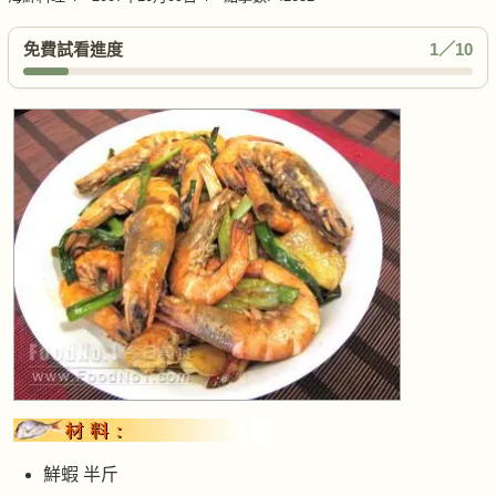
免費試看進度
1／10
鮮蝦 半斤