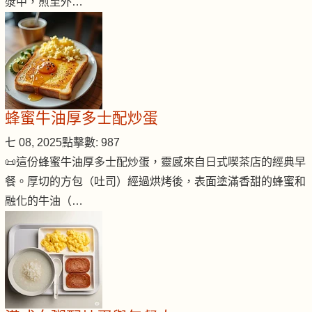
漿中，煎至外…
蜂蜜牛油厚多士配炒蛋
七 08, 2025
點擊數: 987
📜這份蜂蜜牛油厚多士配炒蛋，靈感來自日式喫茶店的經典早
餐。厚切的方包（吐司）經過烘烤後，表面塗滿香甜的蜂蜜和
融化的牛油（…