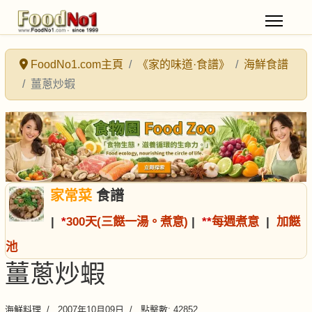
FoodNo1.com主頁
《家的味道·食譜》
海鮮食譜
薑蔥炒蝦
家常菜
食譜
|
*
300天(三餸一湯。煮意)
|
*
*
每週煮意
|
加餸
池
薑蔥炒蝦
海鮮料理
2007年10月09日
點擊數: 42852