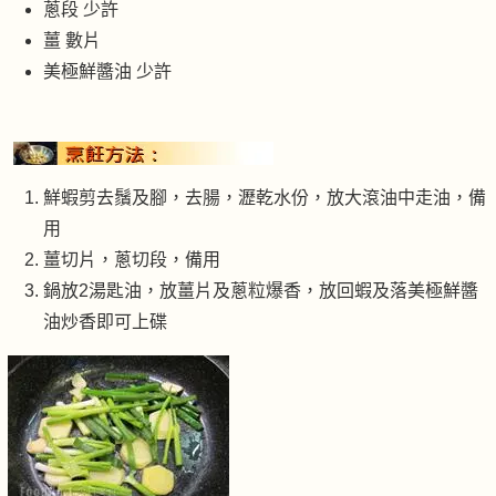
蔥段 少許
薑 數片
美極鮮醬油 少許
鮮蝦剪去鬚及腳，去腸，瀝乾水份，放大滾油中走油，備
用
薑切片，蔥切段，備用
鍋放2湯匙油，放薑片及蔥粒爆香，放回蝦及落美極鮮醬
油炒香即可上碟