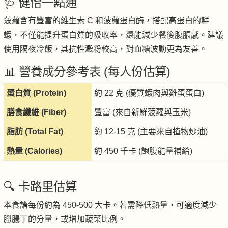
🩺 健怡一點通
菠蘿含有豐富的維生素 C 和菠蘿蛋白酶，搭配高蛋白的鮮
蝦，不僅能提升蛋白質的吸收率，還能減少餐後腹脹感。建議
使用隔夜冷飯，其抗性澱粉較高，對血糖波動更為友善。
📊 營養成分參考表 (每人份估算)
蛋白質 (Protein)
約 22 克 (優質蝦肉與雞蛋蛋白)
膳食纖維 (Fiber)
豐富 (來自新鮮菠蘿與玉米)
脂肪 (Total Fat)
約 12-15 克 (主要來自植物炒油)
熱量 (Calories)
約 450 千卡 (飽腹能量補給)
🔍 卡路里估算
本食譜每份約為 450-500 大卡。若需降低熱量，可適度減少
臘腸丁的分量，或增加蔬菜比例。