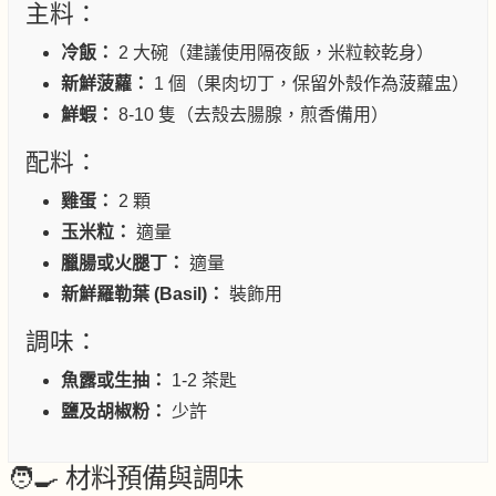
主料：
冷飯：
2 大碗（建議使用隔夜飯，米粒較乾身）
新鮮菠蘿：
1 個（果肉切丁，保留外殼作為菠蘿盅）
鮮蝦：
8-10 隻（去殼去腸腺，煎香備用）
配料：
雞蛋：
2 顆
玉米粒：
適量
臘腸或火腿丁：
適量
新鮮羅勒葉 (Basil)：
裝飾用
調味：
魚露或生抽：
1-2 茶匙
鹽及胡椒粉：
少許
🧑‍🍳 材料預備與調味