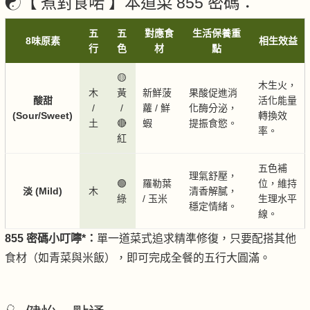
☯️【 煮對食啱 】本道菜 855 密碼：
五
五
對應食
生活保養重
8味原素
相生效益
行
色
材
點
🟡
木生火，
木
黃
新鮮菠
果酸促進消
酸甜
活化能量
/
/
蘿 / 鮮
化酶分泌，
(Sour/Sweet)
轉換效
土
🔴
蝦
提振食慾。
率。
紅
五色補
理氣舒壓，
🟢
羅勒葉
位，維持
淡 (Mild)
木
清香解膩，
綠
/ 玉米
生理水平
穩定情緒。
線。
855 密碼小叮嚀*：
單一道菜式追求精準修復，只要配搭其他
食材（如青菜與米飯），即可完成全餐的五行大圓滿。