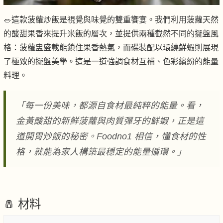
🥗這款菠蘿炒飯是視覺與味覺的雙重饗宴。我們利用菠蘿天然
的酸甜果香來提升米飯的層次，並提供兩種截然不同的擺盤風
格：菠蘿盅盛載能鎖住果香熱氣，而碟裝配以環繞鮮蝦則展現
了極致的擺盤美學。這是一道強調食材互補、色彩繽紛的能量
料理。
「每一份美味，都源自食材最純粹的能量。看，
金黃酸甜的新鮮菠蘿與肉質彈牙的鮮蝦，正是這
道開胃炒飯的秘密。Foodno1 相信，懂食材的性
格，就能為家人構築最穩定的能量循環。」
🧂 材料