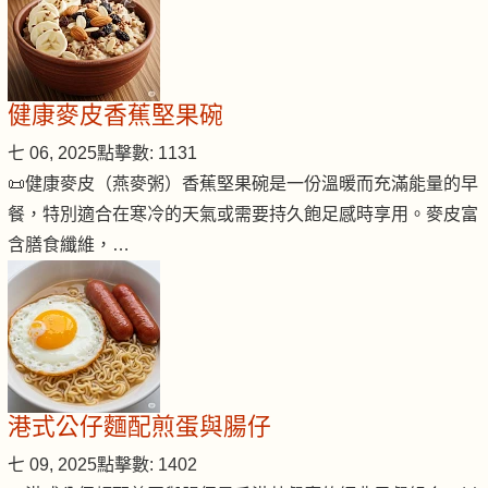
健康麥皮香蕉堅果碗
七 06, 2025
點擊數: 1131
📜健康麥皮（燕麥粥）香蕉堅果碗是一份溫暖而充滿能量的早
餐，特別適合在寒冷的天氣或需要持久飽足感時享用。麥皮富
含膳食纖維，…
港式公仔麵配煎蛋與腸仔
七 09, 2025
點擊數: 1402