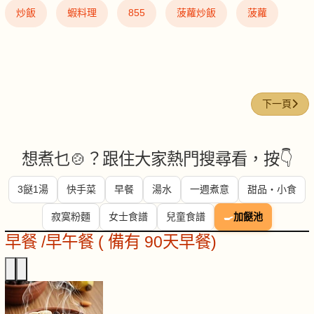
炒飯
蝦料理
855
菠蘿炒飯
菠蘿
下一篇文章
下一頁
想煮乜🍲？跟住大家熱門搜尋看，按👇
3餸1湯
快手菜
早餐
湯水
一週煮意
甜品・小食
寂寞粉麵
女士食譜
兒童食譜
🍳
加餸池
早餐 /早午餐 ( 備有 90天早餐)