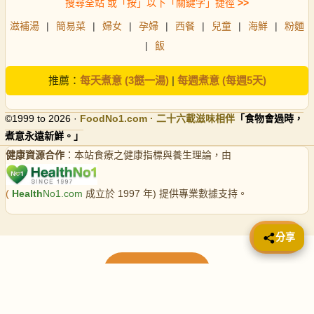
搜尋全站 或「按」以下「關鍵字」捷徑
>>
滋補湯
|
簡易菜
|
婦女
|
孕婦
|
西餐
|
兒童
|
海鮮
|
粉麵
|
飯
推薦：
每天煮意 (3餸一湯)
|
每週煮意 (每週5天)
©1999 to 2026 ·
FoodNo1
.com · 二十六載滋味相伴
「食物會過時，
煮意永遠新鮮。」
健康資源合作
：本站食療之健康指標與養生理論，由
(
Health
No1.com
成立於 1997 年) 提供專業數據支持。
📤 分享
分享
載入更多食譜
請使用下方頁數繼續瀏覽更多食譜