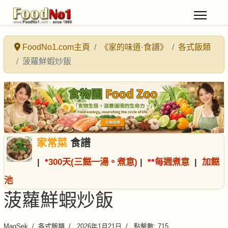
FoodNo1.com主頁
《家的味道·食譜》
各式飯類
菠蘿鮮蝦炒飯
家常菜
食譜
|
*
300天(三餸一湯。煮意)
|
*
*
每週煮意
|
加餸
池
菠蘿鮮蝦炒飯
MagSek
各式飯類
2026年1月21日
點擊數: 715