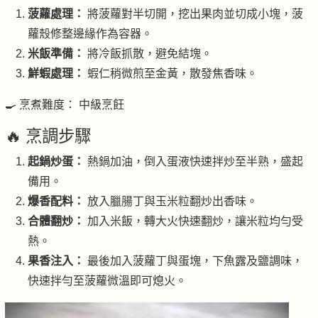
菠蘿處理：
將菠蘿對半切開，挖出果肉並切成小塊，菠
蘿殼修整邊緣作為容器。
米飯準備：
將冷飯抓散，避免結塊。
鮮蝦處理：
蝦仁稍微煎至金黃，散發焦香味。
🍳 烹煮難度： 中級烹飪
🔥 烹調步驟
起鍋炒蛋：
熱鍋加油，倒入蛋液快速拌炒至半熟，盛起
備用。
爆香配料：
放入臘腸丁與玉米粒翻炒出香味。
合體翻炒：
加入米飯，轉大火快速翻炒，讓米粒均勻受
熱。
果香注入：
最後加入菠蘿丁與蛋塊，下魚露及鹽調味，
快速拌勻至菠蘿微溫即可熄火。