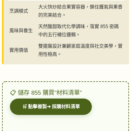
大火快炒結合果實容器，鎖住鑊氣與果香
烹調模式
的完美結合。
天然酸甜取代化學調味，落實 855 密碼
風味與養生
中的五行補位邏輯。
雙擺盤設計兼顧家庭溫度與社交美學，實
實用價值
用性極高。
📋 儲存 855 購買"材料清單"
🛒 點擊複製➜ 採購材料清單