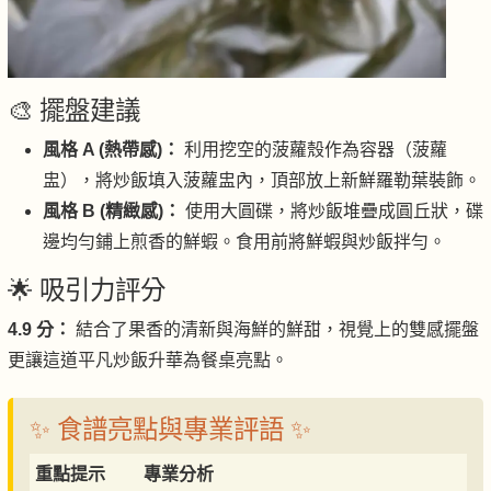
🎨 擺盤建議
風格 A (熱帶感)：
利用挖空的菠蘿殼作為容器（菠蘿
盅），將炒飯填入菠蘿盅內，頂部放上新鮮羅勒葉裝飾。
風格 B (精緻感)：
使用大圓碟，將炒飯堆疊成圓丘狀，碟
邊均勻鋪上煎香的鮮蝦。食用前將鮮蝦與炒飯拌勻。
🌟 吸引力評分
4.9 分：
結合了果香的清新與海鮮的鮮甜，視覺上的雙感擺盤
更讓這道平凡炒飯升華為餐桌亮點。
✨ 食譜亮點與專業評語 ✨
重點提示
專業分析