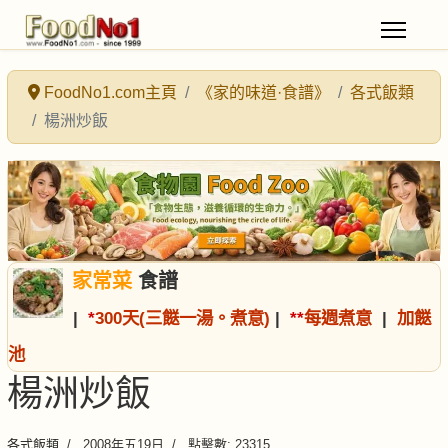
FoodNo1.com主頁
《家的味道·食譜》
各式飯類
楊洲炒飯
家常菜
食譜
|
*
300天(三餸一湯。煮意)
|
*
*
每週煮意
|
加餸
池
楊洲炒飯
各式飯類
2008年五19日
點擊數: 23315