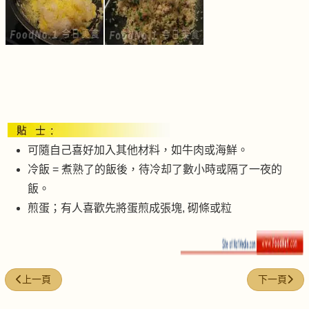
可隨自己喜好加入其他材料，如牛肉或海鮮。
冷飯 = 煮熟了的飯後，待冷却了數小時或隔了一夜的
飯。
煎蛋；有人喜歡先將蛋煎成張塊, 砌條或粒
上一篇文章: 掌握煮"煲仔飯"時間和火力
下一篇文章:
上一頁
下一頁