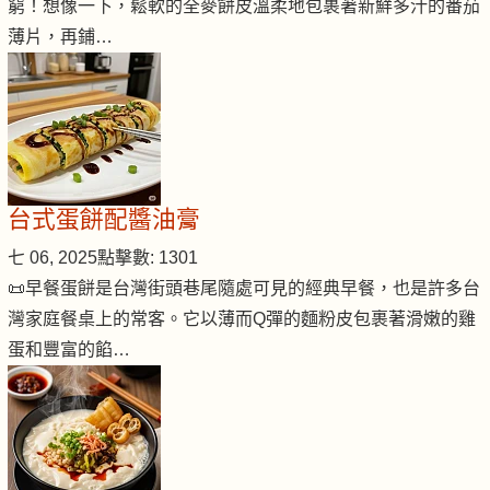
窮！想像一下，鬆軟的全麥餅皮溫柔地包裹著新鮮多汁的番茄
薄片，再鋪…
台式蛋餅配醬油膏
七 06, 2025
點擊數: 1301
📜早餐蛋餅是台灣街頭巷尾隨處可見的經典早餐，也是許多台
灣家庭餐桌上的常客。它以薄而Q彈的麵粉皮包裹著滑嫩的雞
蛋和豐富的餡…