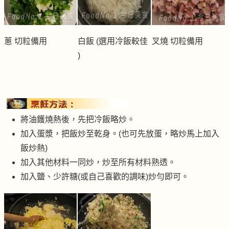
蔥 切粒備用
白飯 (選用冷飯較佳
叉燒 切粒備用
)
將油鑊燒熱後，先把冷飯略炒。
加入蛋漿，把飯炒至乾身。(也可先放蛋，略炒馬上加入
飯炒熱)
加入其他材料一同炒，炒至所有材料熟透。
加入鹽、少許糖(或自己喜歡的調味)炒勻即可。