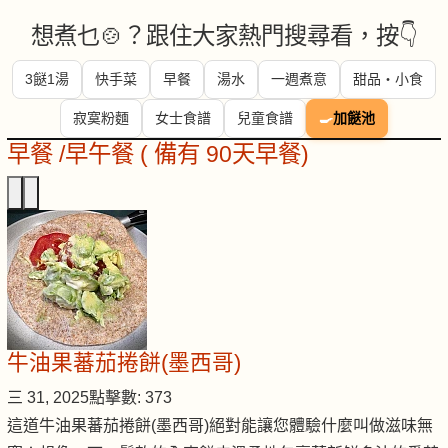
想煮乜🍲？跟住大家熱門搜尋看，按👇
3餸1湯
快手菜
早餐
湯水
一週煮意
甜品・小食
寂寞粉麵
女士食譜
兒童食譜
🍳
加餸池
早餐 /早午餐 ( 備有 90天早餐)
牛油果蕃茄捲餅(墨西哥)
三 31, 2025
點擊數: 373
這道牛油果蕃茄捲餅(墨西哥)絕對能讓您體驗什麼叫做滋味無