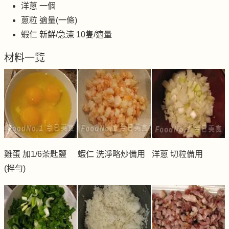
洋蔥 一個
蔥粒 適量(一條)
蝦仁 新鮮/急涷 10隻/適量
材料一覽
雞蛋 加1/6茶匙鹽
蝦仁 洗淨略炒備用
洋蔥 切粒備用
(拌勻)