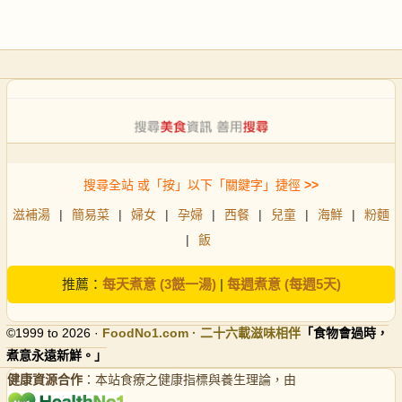
搜尋全站 或「按」以下「關鍵字」捷徑
>>
滋補湯
|
簡易菜
|
婦女
|
孕婦
|
西餐
|
兒童
|
海鮮
|
粉麵
|
飯
推薦：
每天煮意 (3餸一湯)
|
每週煮意 (每週5天)
©1999 to 2026 ·
FoodNo1
.com · 二十六載滋味相伴
「食物會過時，
煮意永遠新鮮。」
健康資源合作
：本站食療之健康指標與養生理論，由