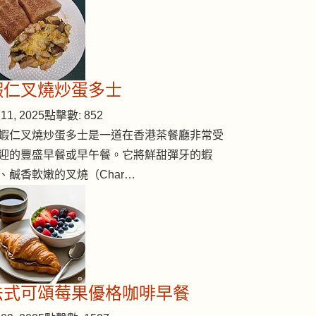
蝦仁叉燒炒蛋多士
11, 2025
點擊數: 852
蝦仁叉燒炒蛋多士是一道在香港茶餐廳非常受
迎的豐盛早餐或早午餐。它將鮮甜彈牙的蝦
、鹹香軟嫩的叉燒（Char…
法式可頌莓果優格咖啡早餐