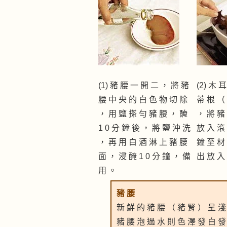
(1) 豬 腰 一 開 二 ， 將 豬
(2) 木 
腰 中 央 的 白 色 物 切 除
蒂 根 （
， 用 鹽 搽 勻 豬 腰 ， 醃
， 將 豬
1 0 分 鐘 後 ， 將 鹽 沖 洗
放 入 滾 
， 再 用 白 酒 淋 上 豬 腰
鐘 至 材
面 ， 浸 醃 1 0 分 鐘 ， 備
出 放 入
用 。
豬 腰
新 鮮 的 豬 腰 （ 豬 腎 ） 呈 淺
豬 腰 泡 過 水 則 色 澤 發 白 發