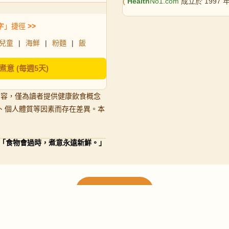
(
Health
No1.com
成立於 1997
字」捷徑
>>
兒童
|
海鮮
|
粉麵
|
飯
煮意 (每週5天)
內容，僅為讀者提供健康飲食概念
、個人體質等因素而存在差異。本
「食物會過時，煮意永遠新鮮。」
載入更多食譜
請使用下方頁數繼續瀏覽更多食譜