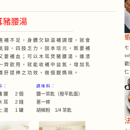
耳豬腰湯
進 補 不 足 ， 身 體 欠 缺 滋 補 調 理 ， 就 會
七 
氣 弱 ， 四 肢 乏 力 。 固 本 培 元 ， 既 要 補

又 要 補 血 ； 可 以 木 耳 煲 豬 腰 湯 ， 連 渣
歡
一 齊 飲 用 ， 就 能 收 補 中 益 氣 ， 增 加 乳
仁
養 肝 提 神 之 功 效 ， 做 個 靚 媽 咪 。
料 ：
調 味 料 ：
 腰 2 個
鹽一茶匙（撥平匙面）
 耳 2 錢
蔥一條
 湯 1 罐
胡椒粉 1/4 茶匙