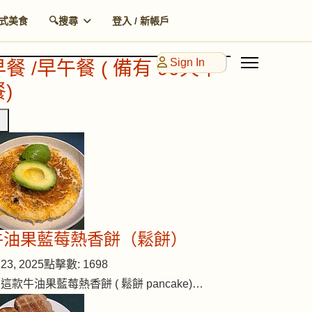
式美食
🔍搜尋
登入 / 新帳戶
Sign In
早餐 /早午餐 ( 備有 90天早
)
牛油果藍莓熱香餅（鬆餅）
23, 2025
點擊數: 1698
 這款牛油果藍莓熱香餅 ( 鬆餅 pancake)…