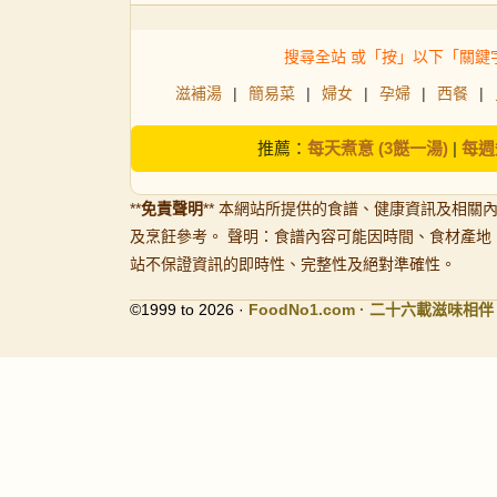
搜尋全站 或「按」以下「關鍵
滋補湯
|
簡易菜
|
婦女
|
孕婦
|
西餐
|
推薦：
每天煮意 (3餸一湯)
|
每週
**
免責聲明
** 本網站所提供的食譜、健康資訊及相關
及烹飪參考。 聲明：食譜內容可能因時間、食材產地
站不保證資訊的即時性、完整性及絕對準確性。
©1999 to 2026 ·
FoodNo1
.com · 二十六載滋味相伴