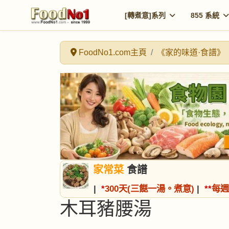
[轉煮意]系列
855 系統
FoodNo1.com主頁
《家的味道·食譜》
家常菜
食譜
|
*
300天(三餸一湯。煮意)
|
*
*
每週
木耳豬腰湯