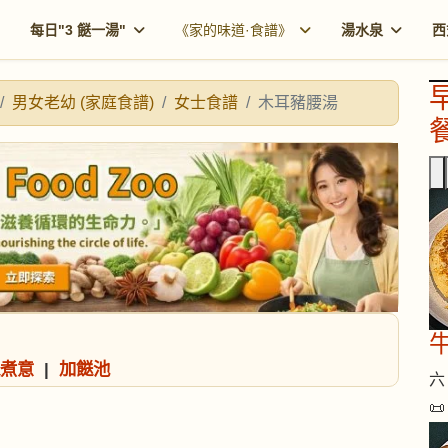
每日"3 餸一湯"
《家的味道·食譜》
湯水泉
西
男女老幼 (家庭食譜)
女士食譜
木耳豬腰湯
餐
煮意
|
加餸池
六 
