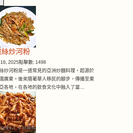
雞絲炒河粉
16, 2025
點擊數: 1498
絲炒河粉是一道常見的亞洲炒麵料理，起源於
國廣東。後來隨著華人移民的腳步，傳播至東
豬腳湯
亞各地，在各地的飲食文化中融入了當…