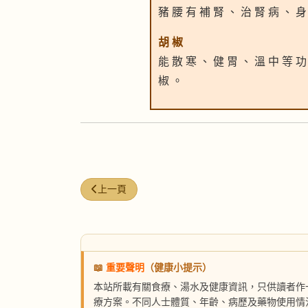
豬 腰 有 補 腎 、 治 腎 病 、 身
胡 椒
能 散 寒 、 健 胃 、 溫 中 等 功
椒 。
上一篇文章: 烏豆紅棗魚尾湯
上一頁
📖
重要聲明
（健康小提示）
本站所載有關食療、湯水及健康資訊，只供讀者作
療方案。不同人士體質、年齡、病歷及藥物使用情