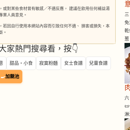
，或對某些食材曾有敏感／不適反應， 建議在飲用任何補益湯
三 
專業人員意見。
免
，若因自行使用本網站內容而引致任何不適、 損害或損失，本
乾
斷。
葱
大家熱門搜尋看，按👇
意
甜品・小食
寂寞粉麵
女士食譜
兒童食譜
🍳
加餸池
六 

淋