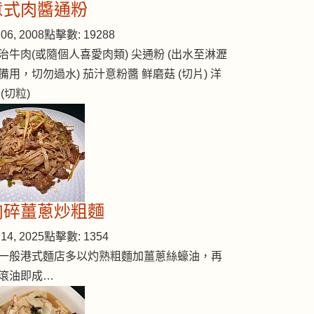
意式肉醬通粉
06, 2008
點擊數: 19288
治牛肉(或隨個人喜愛肉類) 尖通粉 (出水至淋瀝
備用，切勿過水) 茄汁意粉醬 鲜磨菇 (切片) 洋
 (切粒)
肉碎薑蔥炒粗麵
14, 2025
點擊數: 1354
一般港式麵店多以灼熟粗麵加薑蔥絲蠔油，再
滾油即成…