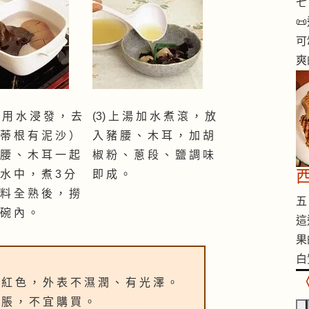
七 

可
爽
耳 用 水 浸 發 ， 去
(3) 上 湯 加 水 煮 滾 ， 放
 蒂 根 有 泥 沙 ）
入 豬 腰 、 木 耳 ， 加 胡
 腰 、 木 耳 一 起
椒 粉 、 蔥 段 、 鹽 調 味
水 中 ， 煮 3 分
即 成 。
 料 全 熟 後 ， 撈
五 
 碗 內 。
這
果
白
 紅 色 ， 外 表 不 濕 潤 、 有 光 澤 。
 脹 ， 不 宜 購 買 。