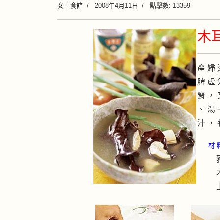
女士食譜
2008年4月11日
點擊數: 13359
木
產 婦 
脾 虛 
腎 ， 
、 湯 
汁 ， 
材 
豬
木
上