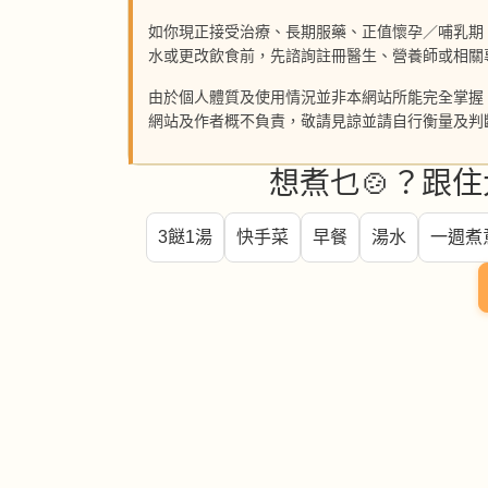
如你現正接受治療、長期服藥、正值懷孕／哺乳期
水或更改飲食前，先諮詢註冊醫生、營養師或相關
由於個人體質及使用情況並非本網站所能完全掌握
網站及作者概不負責，敬請見諒並請自行衡量及判
想煮乜🍲？跟住
3餸1湯
快手菜
早餐
湯水
一週煮