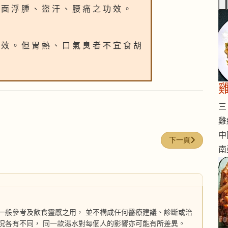
 面 浮 腫 、 盜 汗 、 腰 痛 之 功 效 。
 效 。 但 胃 熱 、 口 氣 臭 者 不 宜 食 胡
三 
雞
中
下一篇文章: 茜草
下一頁
南
一般參考及飲食靈感之用， 並不構成任何醫療建議、診斷或治
況各有不同， 同一款湯水對每個人的影響亦可能有所差異。