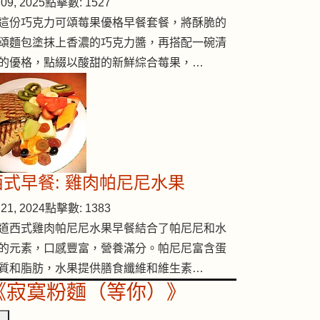
09, 2025
點擊數: 1527
這份巧克力可頌莓果優格早餐套餐，將酥脆的
頌麵包塗抹上香濃的巧克力醬，再搭配一碗清
的優格，點綴以酸甜的新鮮綜合莓果，…
西式早餐: 雞肉帕尼尼水果
21, 2024
點擊數: 1383
道西式雞肉帕尼尼水果早餐結合了帕尼尼和水
的元素，口感豐富，營養滿分。帕尼尼富含蛋
質和脂肪，水果提供膳食纖維和維生素…
《寂寞粉麵（等你）》