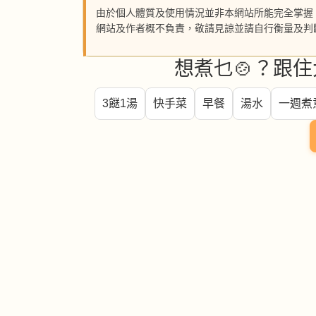
由於個人體質及使用情況並非本網站所能完全掌握
網站及作者概不負責，敬請見諒並請自行衡量及判
想煮乜🍲？跟住
3餸1湯
快手菜
早餐
湯水
一週煮