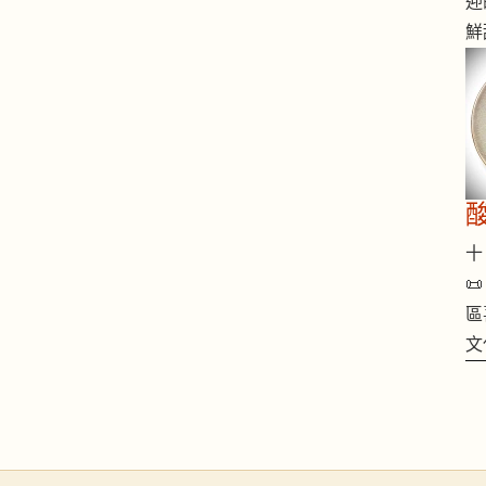
迎
鮮
十 

區
文