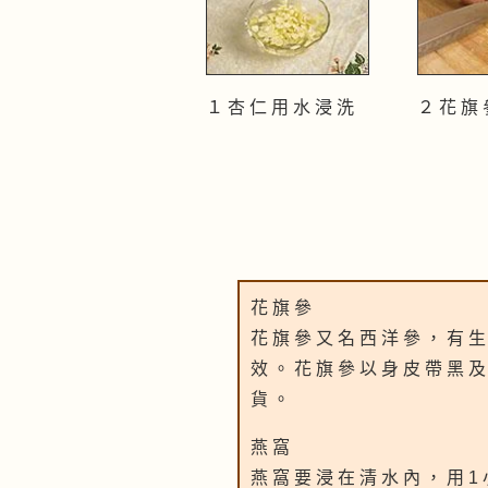
１ 杏 仁 用 水 浸 洗
２ 花 旗 
花 旗 參
花 旗 參 又 名 西 洋 參 ， 有 生
效 。 花 旗 參 以 身 皮 帶 黑 及
貨 。
燕 窩
燕 窩 要 浸 在 清 水 內 ， 用 1 