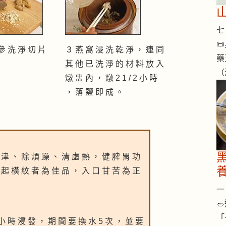
七 

參 洗 淨 切 片
３ 燕 窩 浸 洗 乾 淨 ， 連 同
藥
其 他 已 洗 淨 的 材 料 放 入
（
燉 盅 內 ， 燉 2 1 / 2 小 時
， 落 鹽 即 成 。
 津 、 除 煩 躁 、 清 虛 熱 ， 健 脾 胃 功
 起 橫 紋 者 為 佳 品 ， 入 口 甘 苦 為 正
一 

「
小 時 浸 發 ， 期 間 要 換 水 5 次 ， 並 要