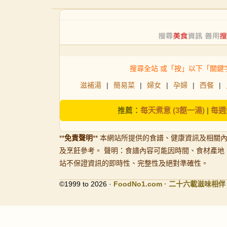
搜尋全站 或「按」以下「關鍵
滋補湯
|
簡易菜
|
婦女
|
孕婦
|
西餐
|
推薦：
每天煮意 (3餸一湯)
|
每週
**
免責聲明
** 本網站所提供的食譜、健康資訊及相關
及烹飪參考。 聲明：食譜內容可能因時間、食材產地
站不保證資訊的即時性、完整性及絕對準確性。
©1999 to 2026 ·
FoodNo1
.com · 二十六載滋味相伴