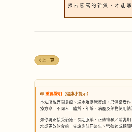
揀 去 燕 窩 的 雜 質 ， 才 能 燉
上一篇文章: 養陰安神人參湯
上一頁
📖
重要聲明
（健康小提示）
本站所載有關食療、湯水及健康資訊，只供讀者作
療方案。不同人士體質、年齡、病歷及藥物使用情
如你現正接受治療、長期服藥、正值懷孕／哺乳期
水或更改飲食前，先諮詢註冊醫生、營養師或相關