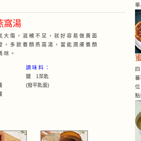
單
燕窩湯
氣 大 傷 ， 滋 補 不 足 ， 就 好 容 易 做 黃 面
發 ， 多 飲 養 顏 燕 窩 湯 ， 當 能 潤 膚 養 顏
媽 咪 。
調 味 料 ：
四 
鹽 1茶匙
蕃
錢
(撥平匙面)
位
錢
點
元