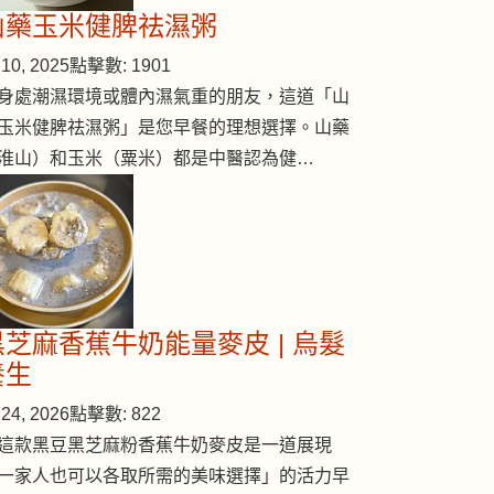
山藥玉米健脾祛濕粥
10, 2025
點擊數: 1901
身處潮濕環境或體內濕氣重的朋友，這道「山
玉米健脾祛濕粥」是您早餐的理想選擇。山藥
淮山）和玉米（粟米）都是中醫認為健…
黑芝麻香蕉牛奶能量麥皮 | 烏髮
養生
24, 2026
點擊數: 822
這款黑豆黑芝麻粉香蕉牛奶麥皮是一道展現
一家人也可以各取所需的美味選擇」的活力早