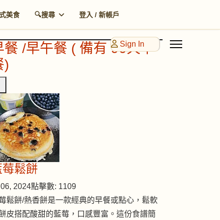
式美食
🔍搜尋
登入 / 新帳戶
Sign In
早餐 /早午餐 ( 備有 90天早
)
藍莓鬆餅
06, 2024
點擊數: 1109
莓鬆餅/熱香餅是一款經典的早餐或點心，鬆軟
餅皮搭配酸甜的藍莓，口感豐富。這份食譜簡