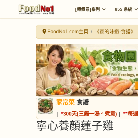
[轉煮意]系列
855 系統
FoodNo1.com主頁
《家的味道·食譜》
家常菜
食譜
|
*
300天(三餸一湯。煮意)
|
*
*
每週
寧心養顏蓮子雞