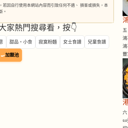
，若因自行使用本網站內容而引致任何不適、 損害或損失，本
斷。
大家熱門搜尋看，按👇
五 
鴻
意
甜品・小食
寂寞粉麵
女士食譜
兒童食譜
鴻
豐
🍳
加餸池
六 
