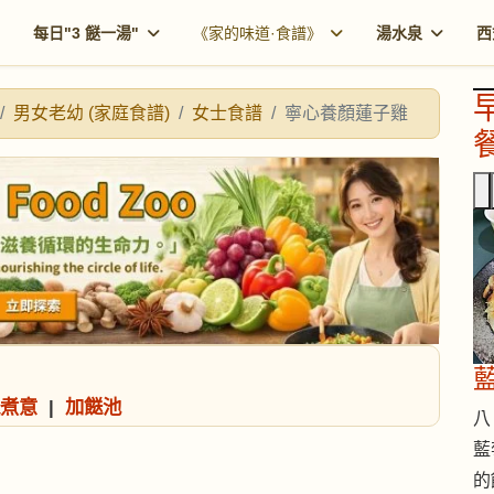
每日"3 餸一湯"
《家的味道·食譜》
湯水泉
西
男女老幼 (家庭食譜)
女士食譜
寧心養顏蓮子雞
餐
煮意
|
加餸池
八 
藍
的