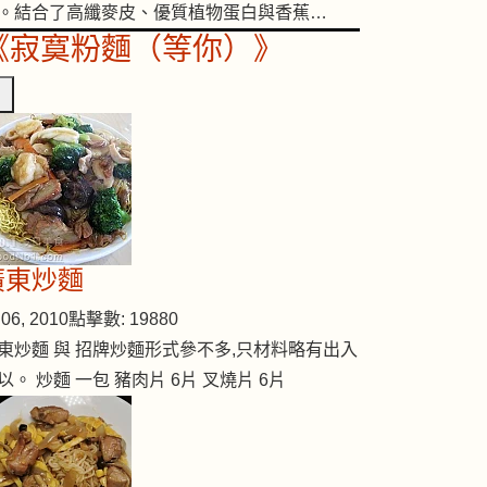
。結合了高纖麥皮、優質植物蛋白與香蕉…
《寂寞粉麵（等你）》
養神補腦湯
廣東炒麵
06, 2010
點擊數: 19880
東炒麵 與 招牌炒麵形式參不多,只材料略有出入
以。 炒麵 一包 豬肉片 6片 叉燒片 6片