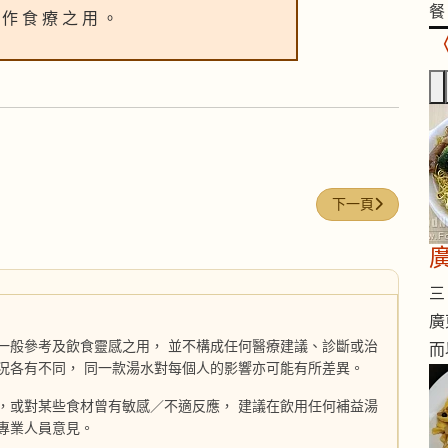
餐
 作 食 療 之 用 。
下一篇文章: 烏髮
下一頁
三 
廣
一般參考及飲食靈感之用， 並不構成任何醫療建議、診斷或治
而
況各有不同， 同一款湯水對每個人的影響亦可能有所差異。
，或對某些食材曾有敏感／不適反應， 建議在飲用任何補益湯
專業人員意見。