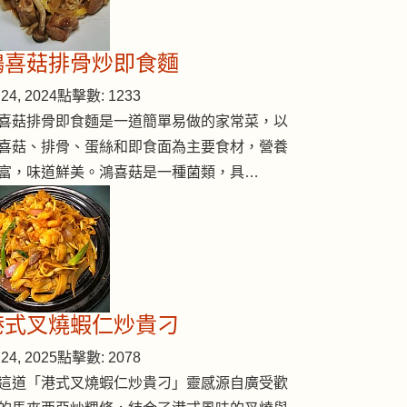
鴻喜菇排骨炒即食麵
24, 2024
點擊數: 1233
喜菇排骨即食麵是一道簡單易做的家常菜，以
喜菇、排骨、蛋絲和即食面為主要食材，營養
富，味道鮮美。鴻喜菇是一種菌類，具…
港式叉燒蝦仁炒貴刁
24, 2025
點擊數: 2078
這道「港式叉燒蝦仁炒貴刁」靈感源自廣受歡