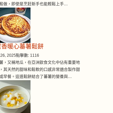
易做，即使是烹飪新手也能輕鬆上手…
蜜香暖心蕃薯鬆餅
26, 2025
點擊數: 1116
薯，又稱地瓜，在亞洲飲食文化中佔有重要地
，其天然的甜味和鬆軟的口感非常適合製作甜
或早餐。這道鬆餅結合了蕃薯的營養與…