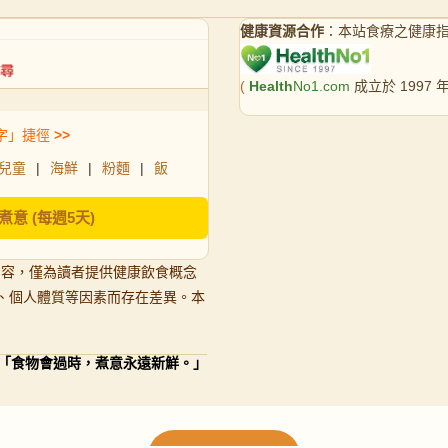
健康資源合作
：本站食療之健康
(
Health
No1.com
成立於 1997
字」捷徑
>>
兒童
|
海鮮
|
粉麵
|
飯
煮意 (每週5天)
內容，僅為讀者提供健康飲食概念
、個人體質等因素而存在差異。本
「食物會過時，煮意永遠新鮮。」