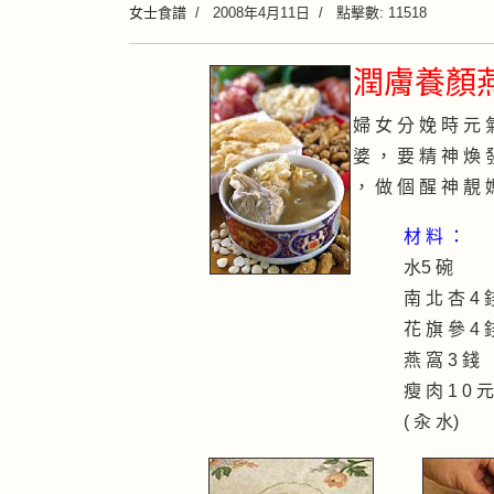
女士食譜
2008年4月11日
點擊數: 11518
潤膚養顏
婦 女 分 娩 時 元 
婆 ， 要 精 神 煥 
， 做 個 醒 神 靚 
材 料 ：
水5 碗
南 北 杏 4 
花 旗 參 4 
燕 窩 3 錢
瘦 肉 1 0 
( 汆 水)