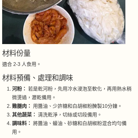
材料份量
適合 2-3 人食用。
材料預備、處理和調味
河粉：
若是乾河粉，先用冷水浸泡至軟化，再用熱水稍
微燙過，瀝乾備用。
雞腿肉：
用醬油、少許糖和白胡椒粉醃製10分鐘。
其他蔬菜：
清洗乾淨，切絲或切段備用。
調味料：
將醬油、蠔油、砂糖和白胡椒粉混合均勻備
用。