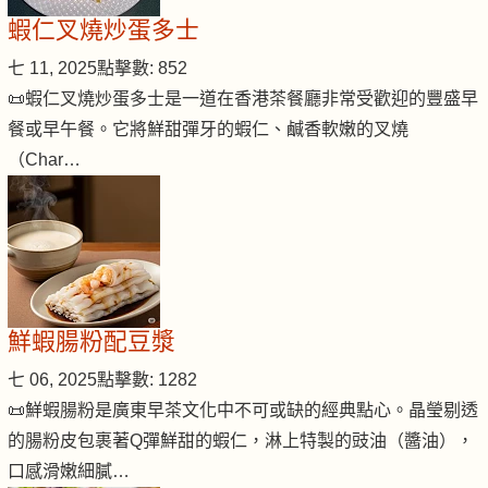
蝦仁叉燒炒蛋多士
七 11, 2025
點擊數: 852
📜蝦仁叉燒炒蛋多士是一道在香港茶餐廳非常受歡迎的豐盛早
餐或早午餐。它將鮮甜彈牙的蝦仁、鹹香軟嫩的叉燒
（Char…
鮮蝦腸粉配豆漿
七 06, 2025
點擊數: 1282
📜鮮蝦腸粉是廣東早茶文化中不可或缺的經典點心。晶瑩剔透
的腸粉皮包裹著Q彈鮮甜的蝦仁，淋上特製的豉油（醬油），
口感滑嫩細膩…