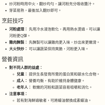
炒河粉時用中火，翻炒均勻，讓河粉充分吸收醬汁。
芽菜易熟，最後加入翻炒即可。
烹飪技巧
河粉處理：
先用冷水浸泡軟化，再用熱水燙過，可以讓
河粉更Q彈。
雞肉醃製：
先醃製可以讓雞肉更入味，炒出來更嫩滑。
大火快炒：
可以讓蔬菜保持爽脆，河粉更入味。
營養資訊
對不同人群的益處：
兒童：
提供生長發育所需的蛋白質和碳水化合物。
成人：
營養均衡，有助於維持身體健康。
老年人：
軟嫩的河粉和蔬菜容易咀嚼和消化。
注意事項：
若有對海鮮過敏者，可將蠔油替換成素蠔油。