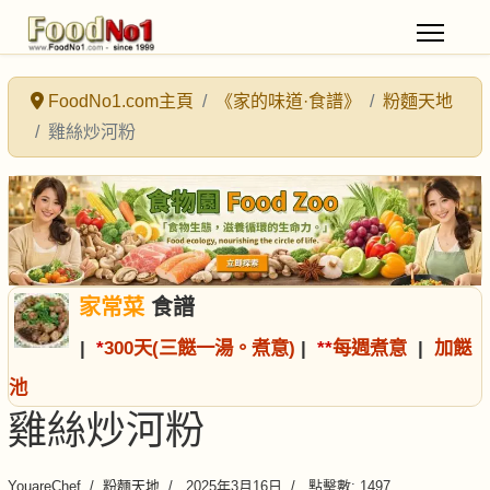
FoodNo1.com主頁
《家的味道·食譜》
粉麵天地
雞絲炒河粉
家常菜
食譜
|
*
300天(三餸一湯。煮意)
|
*
*
每週煮意
|
加餸
池
雞絲炒河粉
YouareChef
粉麵天地
2025年3月16日
點擊數: 1497