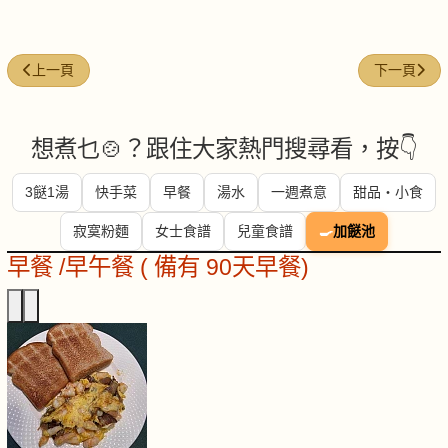
上一篇文章: 菜肉餃子
下一篇文章:
上一頁
下一頁
想煮乜🍲？跟住大家熱門搜尋看，按👇
3餸1湯
快手菜
早餐
湯水
一週煮意
甜品・小食
寂寞粉麵
女士食譜
兒童食譜
🍳
加餸池
早餐 /早午餐 ( 備有 90天早餐)