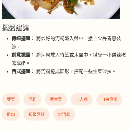
擺盤建議
傳統擺盤：
將炒好的河粉盛入盤中，撒上少許青蔥裝
飾。
創意擺盤：
將河粉放入竹籃或木盤中，搭配一小碟辣椒
醬或醋。
西式擺盤：
將河粉捲成圓形，搭配一些生菜沙拉。
芽菜
河粉
家常菜
一人餐
自由烹調
雞肉
初級烹飪
炒河粉