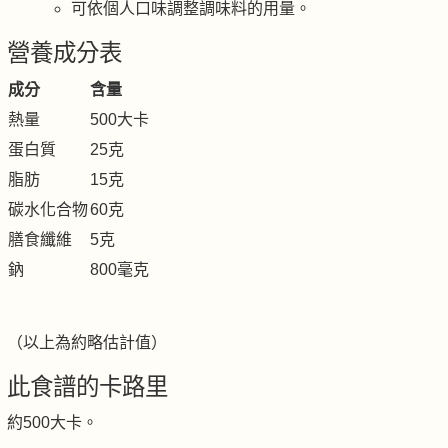
可依個人口味調整調味料的用量。
營養成分表
成分
含量
熱量
500大卡
蛋白質
25克
脂肪
15克
碳水化合物
60克
膳食纖維
5克
鈉
800毫克
（以上為約略估計值）
此食譜的卡路里
約500大卡。