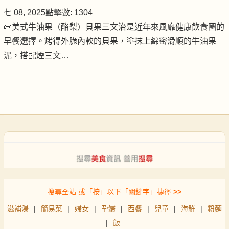
七 08, 2025
點擊數: 1304
📜美式牛油果（酪梨）貝果三文治是近年來風靡健康飲食圈的
早餐選擇。烤得外脆內軟的貝果，塗抹上綿密滑順的牛油果
泥，搭配煙三文…
搜尋全站 或「按」以下「關鍵字」捷徑
>>
滋補湯
|
簡易菜
|
婦女
|
孕婦
|
西餐
|
兒童
|
海鮮
|
粉麵
|
飯