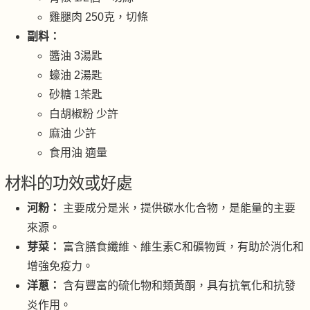
雞腿肉 250克，切條
副料：
醬油 3湯匙
蠔油 2湯匙
砂糖 1茶匙
白胡椒粉 少許
麻油 少許
食用油 適量
材料的功效或好處
河粉：
主要成分是米，提供碳水化合物，是能量的主要
來源。
芽菜：
富含膳食纖維、維生素C和礦物質，有助於消化和
增強免疫力。
洋蔥：
含有豐富的硫化物和類黃酮，具有抗氧化和抗發
炎作用。