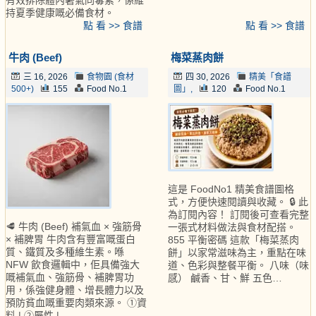
持夏季健康嘅必備食材。
點 看 >> 食譜
點 看 >> 食譜
牛肉 (Beef)
梅菜蒸肉餅
三 16, 2026
食物園 (食材
四 30, 2026
精美「食譜
500+)
155
Food No.1
圖」,
120
Food No.1
這是 FoodNo1 精美食譜圖格
式，方便快速閱讀與收藏。 🔒 此
為訂閱內容！ 訂閱後可查看完整
🥩 牛肉 (Beef) 補氣血 × 強筋骨
一張式材料做法與食材配搭。
× 補脾胃 牛肉含有豐富嘅蛋白
855 平衡密碼 這款「梅菜蒸肉
質、鐵質及多種維生素。喺
餅」以家常滋味為主，重點在味
NFW 飲食邏輯中，佢具備強大
道、色彩與整餐平衡。 八味（味
嘅補氣血、強筋骨、補脾胃功
感） 鹹香、甘、鮮 五色…
用，係強健身體、增長體力以及
預防貧血嘅重要肉類來源。 ①資
料 | ②屬性 |…