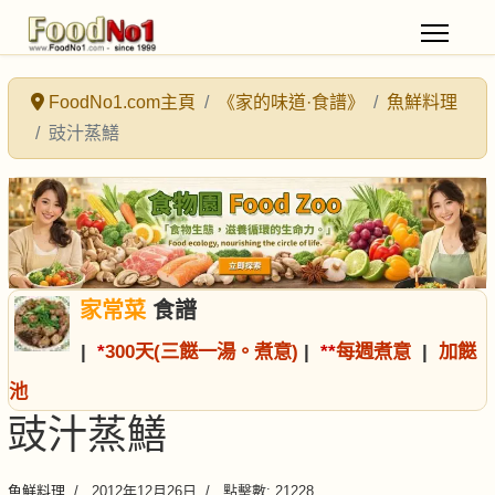
FoodNo1.com主頁
《家的味道·食譜》
魚鮮料理
豉汁蒸鱔
家常菜
食譜
|
*
300天(三餸一湯。煮意)
|
*
*
每週煮意
|
加餸
池
豉汁蒸鱔
魚鮮料理
2012年12月26日
點擊數: 21228