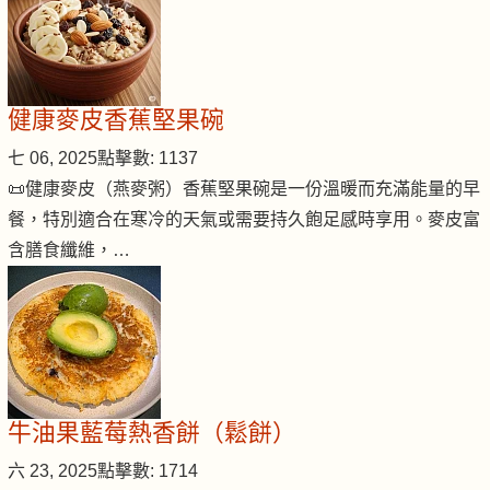
健康麥皮香蕉堅果碗
七 06, 2025
點擊數: 1137
📜健康麥皮（燕麥粥）香蕉堅果碗是一份溫暖而充滿能量的早
餐，特別適合在寒冷的天氣或需要持久飽足感時享用。麥皮富
含膳食纖維，…
牛油果藍莓熱香餅（鬆餅）
六 23, 2025
點擊數: 1714