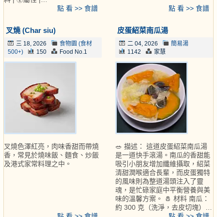
點 看 >> 食譜
點 看 >> 食譜
叉燒 (Char siu)
皮蛋紹菜南瓜湯
三 18, 2026
食物園 (食材
二 04, 2026
簡易湯
500+)
150
Food No.1
1142
家慧
叉燒色澤紅亮，肉味香甜而帶燒
🥗 描述： 這道皮蛋紹菜南瓜湯
香，常見於燒味飯、麵食、炒飯
是一道快手滾湯。南瓜的香甜能
及港式家常料理之中。
吸引小朋友增加纖維攝取，紹菜
清甜潤喉適合長輩，而皮蛋獨特
的風味則為整道湯頭注入了靈
魂，是忙碌家庭中平衡營養與美
味的溫馨方案。 🧂 材料 南瓜：
約 300 克（洗淨，去皮切塊）…
點 看 >> 食譜
點 看 >> 食譜