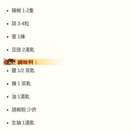
辣椒 1-2隻
蒜 3-4粒
蔥 1棟
豆豉 2湯匙
鹽 1/2 茶匙
糖 1 茶匙
油 1湯匙
胡椒粉 少許
生抽 1湯匙