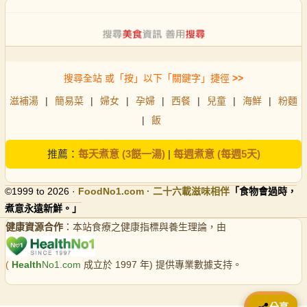
搜尋全站 或「按」以下「關鍵字」捷徑
>>
滋補湯
|
簡易菜
|
婦女
|
孕婦
|
西餐
|
兒童
|
海鮮
|
粉麵
|
飯
推薦：
每天煮意 (3餸一湯)
|
每週煮意 (每週5天)
©1999 to 2026 ·
FoodNo1
.com · 二十六載滋味相伴
「食物會過時，
煮意永遠新鮮。」
健康資源合作
：本站食療之健康指標與養生理論，由
(
Health
No1.com
成立於 1997 年) 提供專業數據支持。
📤 分享
分享