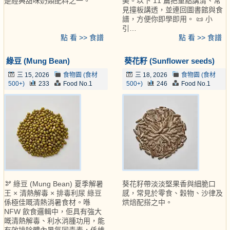
是經典甜味奶類配料之一。
美。以下 11 篇把重點講清、常
見撞板講透，並連回圖書館與食
譜，方便你即學即用。 📜 小
引…
點 看 >> 食譜
點 看 >> 食譜
綠豆 (Mung Bean)
葵花籽 (Sunflower seeds)
三 15, 2026
食物園 (食材
三 18, 2026
食物園 (食材
500+)
233
Food No.1
500+)
246
Food No.1
🫘 綠豆 (Mung Bean) 夏季解暑
葵花籽帶淡淡堅果香與細脆口
王 × 清熱解毒 × 排毒利尿 綠豆
感，常見於零食、穀物、沙律及
係極佳嘅清熱消暑食材。喺
烘焙配搭之中。
NFW 飲食邏輯中，佢具有強大
嘅清熱解毒、利水消腫功用，能
有效排除體內暑氣同毒素，係維