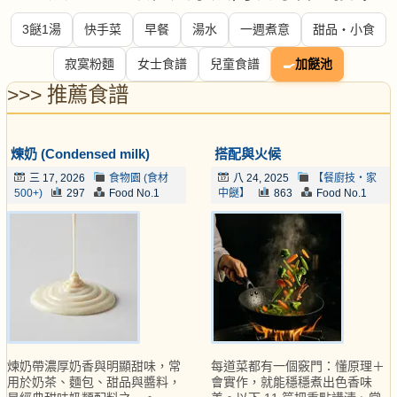
3餸1湯
快手菜
早餐
湯水
一週煮意
甜品・小食
寂寞粉麵
女士食譜
兒童食譜
🍳
加餸池
>>> 推薦食譜
煉奶 (Condensed milk)
搭配與火候
三 17, 2026
食物園 (食材
八 24, 2025
【餐廚技・家
500+)
297
Food No.1
中餸】
863
Food No.1
煉奶帶濃厚奶香與明顯甜味，常
每道菜都有一個竅門：懂原理＋
用於奶茶、麵包、甜品與醬料，
會實作，就能穩穩煮出色香味