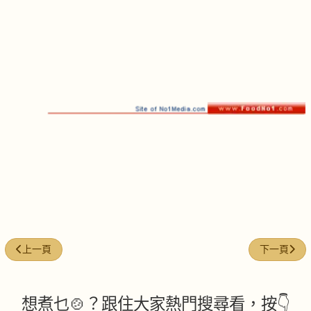
上一篇文章: 蕃茄煎煮黃花魚
下一篇文章
上一頁
下一頁
想煮乜🍲？跟住大家熱門搜尋看，按👇