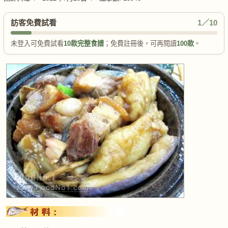
訪客免費試看
1／10
未登入可免費試看
10款完整食譜
；免費註冊後，可再閱讀
100款
。