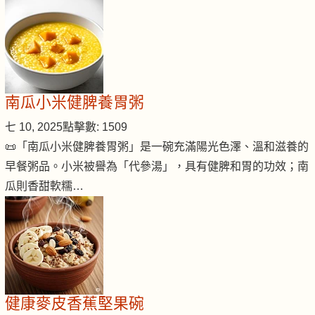
南瓜小米健脾養胃粥
七 10, 2025
點擊數: 1509
📜「南瓜小米健脾養胃粥」是一碗充滿陽光色澤、溫和滋養的
早餐粥品。小米被譽為「代參湯」，具有健脾和胃的功效；南
瓜則香甜軟糯…
健康麥皮香蕉堅果碗