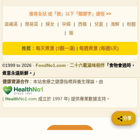
搜尋全站 或「按」以下「關鍵字」捷徑
>>
滋補湯
|
簡易菜
|
婦女
|
孕婦
|
西餐
|
兒童
|
海鮮
|
粉麵
|
飯
推薦：
每天煮意 (3餸一湯)
|
每週煮意 (每週5天)
©1999 to 2026 ·
FoodNo1
.com · 二十六載滋味相伴
「食物會過時，
煮意永遠新鮮。」
健康資源合作
：本站食療之健康指標與養生理論，由
(
Health
No1.com
成立於 1997 年) 提供專業數據支持。
📤 分享
分享
載入更多食譜