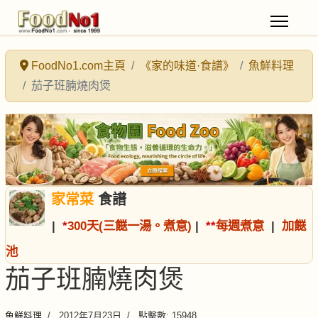
FoodNo1.com主頁
《家的味道·食譜》
魚鮮料理
茄子班腩燒肉煲
家常菜
食譜
|
*
300天(三餸一湯。煮意)
|
*
*
每週煮意
|
加餸
池
茄子班腩燒肉煲
魚鮮料理
2012年7月23日
點擊數: 15948