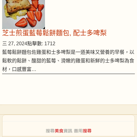
芝士煎蛋藍莓鬆餅麵包, 配士多啤梨
三 27, 2024
點擊數: 1712
藍莓鬆餅麵包佐雞蛋和士多啤梨是一道美味又營養的早餐，以
鬆軟的鬆餅、酸甜的藍莓、滑嫩的雞蛋和新鮮的士多啤梨為食
材，口感豐富…