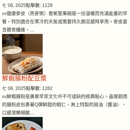
七 06, 2025
點擊數: 1129
📜健康麥皮（燕麥粥）香蕉堅果碗是一份溫暖而充滿能量的早
餐，特別適合在寒冷的天氣或需要持久飽足感時享用。麥皮富
含膳食纖維，…
鮮蝦腸粉配豆漿
七 06, 2025
點擊數: 1282
📜鮮蝦腸粉是廣東早茶文化中不可或缺的經典點心。晶瑩剔透
的腸粉皮包裹著Q彈鮮甜的蝦仁，淋上特製的豉油（醬油），
口感滑嫩細膩…