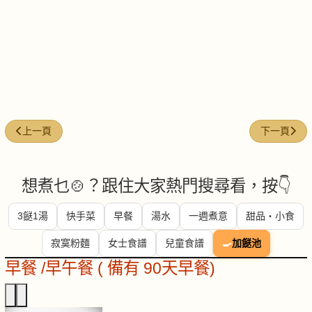
上一篇文章: 茄子炆倉魚
下一篇文章
上一頁
下一頁
想煮乜🍲？跟住大家熱門搜尋看，按👇
3餸1湯
快手菜
早餐
湯水
一週煮意
甜品・小食
寂寞粉麵
女士食譜
兒童食譜
🍳
加餸池
早餐 /早午餐 ( 備有 90天早餐)