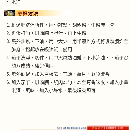
米酒
班頭腩洗淨斬件，用小許鹽、胡椒粉、生粉醃一會
雞蛋打勻，班頭腩上蛋汁、再上生粉
燒熱油鑊，下油，用中大火，用半煎炸方式將班頭腩炸至
脆身，撈起放在吸油紙，備用
茄子洗淨，切件，用中火燒熱油鑊，下小許油，下茄子炒
約八成熟，盛起備用
燒熱砂鍋，加入豆板醬、蒜頭、薑片、蔥段爆香
加入茄子、班頭腩、燒肉炒勻，炒至有香味後，加入小量
米酒，調味，加入小許水，最後埋芡即可