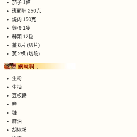
茄子 1條
班頭腩 250克
燒肉 150克
雞蛋 1隻
蒜頭 12粒
薑 8片 (切片)
蔥 2棵 (切段)
生粉
生抽
豆板醬
鹽
糖
麻油
胡椒粉