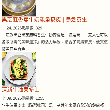
黑芝麻香蕉牛奶能量麥皮 | 烏髮養生
一 24, 2026
點擊數: 829
🥗這款黑豆黑芝麻粉香蕉牛奶麥皮是一道展現「一家人也可以
各取所需的美味選擇」的活力早餐。結合了高纖麥皮、優質植
物蛋白與香蕉…
清新牛油果多士
七 09, 2025
點擊數: 1255
📜牛油果多士（酪梨吐司）是一款近年來風靡全球的健康輕