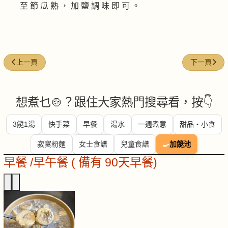
至 節 瓜 熟 ， 加 鹽 調 味 即 可 。
上一篇文章: 鰻魚汁煎魚
下一篇文章:
上一頁
下一頁
想煮乜🍲？跟住大家熱門搜尋看，按👇
3餸1湯
快手菜
早餐
湯水
一週煮意
甜品・小食
寂寞粉麵
女士食譜
兒童食譜
🍳
加餸池
早餐 /早午餐 ( 備有 90天早餐)