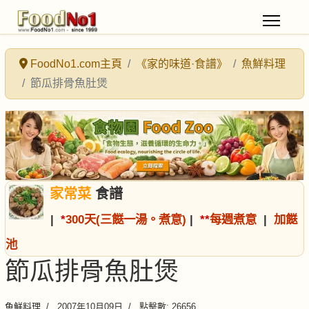
FoodNo1.com主頁
《家的味道·食譜》
魚鮮料理
節瓜排骨魚肚煲
家常菜
食譜
|
*
300天(三餸一湯。煮意)
|
*
*
每週煮意
|
加餸
池
節瓜排骨魚肚煲
魚鮮料理
2007年10月09日
點擊數: 26656