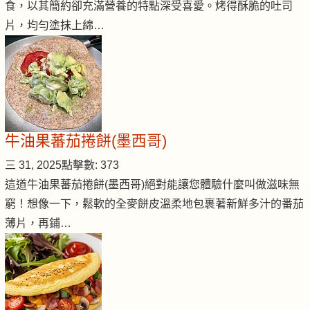
食，以其簡約卻充滿營養的特點深受喜愛。烤得酥脆的吐司
片，均勻塗抹上綿…
牛油果蕃茄捲餅(墨西哥)
三 31, 2025
點擊數: 373
這道牛油果蕃茄捲餅(墨西哥)絕對能讓您體驗什麼叫做滋味無
窮！想像一下，鬆軟的全麥餅皮溫柔地包裹著新鮮多汁的番茄
薄片，再鋪…