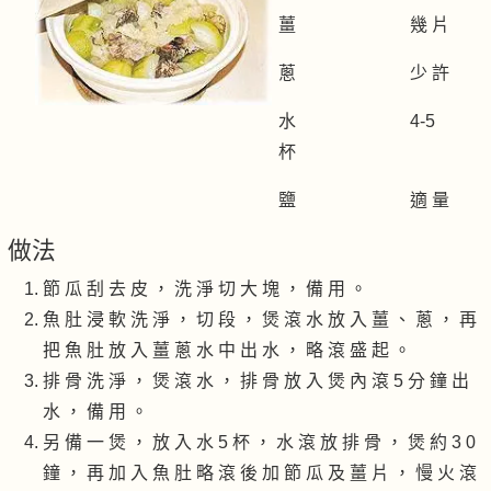
薑 幾 片
蔥 少 許
水 4-5
杯
鹽 適 量
做法
節 瓜 刮 去 皮 ， 洗 淨 切 大 塊 ， 備 用 。
魚 肚 浸 軟 洗 淨 ， 切 段 ， 煲 滾 水 放 入 薑 、 蔥 ， 再
把 魚 肚 放 入 薑 蔥 水 中 出 水 ， 略 滾 盛 起 。
排 骨 洗 淨 ， 煲 滾 水 ， 排 骨 放 入 煲 內 滾 5 分 鐘 出
水 ， 備 用 。
另 備 一 煲 ， 放 入 水 5 杯 ， 水 滾 放 排 骨 ， 煲 約 3 0
鐘 ， 再 加 入 魚 肚 略 滾 後 加 節 瓜 及 薑 片 ， 慢 火 滾