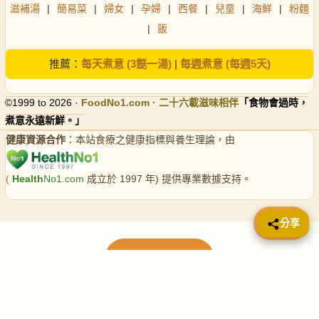
滋補湯
|
簡易菜
|
婦女
|
孕婦
|
西餐
|
兒童
|
海鮮
|
粉麵
|
飯
推薦：
每天煮意 (3餸一湯)
|
每週煮意 (每週5天)
©1999 to 2026 ·
FoodNo1
.com · 二十六載滋味相伴
「食物會過時，
煮意永遠新鮮。」
健康資源合作
：本站食療之健康指標與養生理論，由
(
Health
No1.com
成立於 1997 年) 提供專業數據支持。
📤 分享
分享
載入更多食譜
請使用下方頁數繼續瀏覽更多食譜