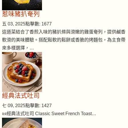
惹味豬扒奄列
五 03, 2025
點擊數: 1677
這道菜結合了香煎入味的豬扒條與滑嫩的雞蛋奄列，提供鹹香
軟滑的美味體驗。搭配鬆軟的鬆餅或香脆的烤麵包，為主食帶
來多樣選擇，…
經典法式吐司
七 09, 2025
點擊數: 1427
📜經典法式吐司 Classic Sweet French Toast…