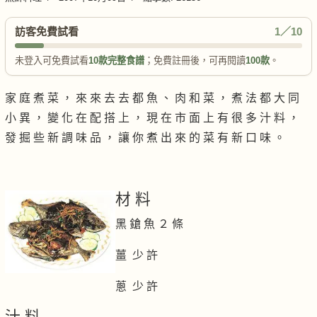
訪客免費試看
1／10
未登入可免費試看
10款完整食譜
；免費註冊後，可再閱讀
100款
。
家 庭 煮 菜 ， 來 來 去 去 都 魚 、 肉 和 菜 ， 煮 法 都 大 同
小 異 ， 變 化 在 配 搭 上 ， 現 在 市 面 上 有 很 多 汁 料 ，
發 掘 些 新 調 味 品 ， 讓 你 煮 出 來 的 菜 有 新 口 味 。
材 料
黑 鎗 魚 ２ 條
薑 少 許
蔥 少 許
汁 料