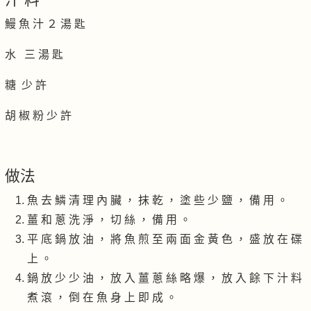
鰻 魚 汁 ２ 湯 匙
水 三 湯 匙
糖 少 許
胡 椒 粉 少 許
做法
魚 去 鱗 清 理 內 臟 ， 抹 乾 ， 塗 些 少 鹽 ， 備 用 。
薑 和 蔥 洗 淨 ， 切 絲 ， 備 用 。
平 底 鍋 放 油 ， 將 魚 煎 至 兩 面 金 黃 色 ， 盛 放 在 碟
上 。
鍋 放 少 少 油 ， 放 入 薑 蔥 絲 略 爆 ， 放 入 餘 下 汁 料
煮 滾 ， 倒 在 魚 身 上 即 成 。