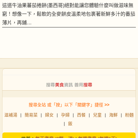
這道牛油果蕃茄捲餅(墨西哥)絕對能讓您體驗什麼叫做滋味無
窮！想像一下，鬆軟的全麥餅皮溫柔地包裹著新鮮多汁的番茄
薄片，再鋪…
搜尋全站 或「按」以下「關鍵字」捷徑
>>
滋補湯
|
簡易菜
|
婦女
|
孕婦
|
西餐
|
兒童
|
海鮮
|
粉麵
|
飯