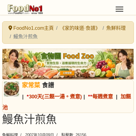
FoodNo1.com主頁
《家的味道·食譜》
魚鮮料理
鰻魚汁煎魚
家常菜
食譜
|
*
300天(三餸一湯。煮意)
|
*
*
每週煮意
|
加餸
池
鰻魚汁煎魚
魚鮮料理
2007年10月09日
點擊數: 26156