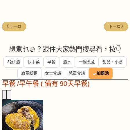
上一篇文章: 蠔油蒸魚
下一篇文章
上一頁
下一頁
想煮乜🍲？跟住大家熱門搜尋看，按👇
3餸1湯
快手菜
早餐
湯水
一週煮意
甜品・小食
寂寞粉麵
女士食譜
兒童食譜
🍳
加餸池
早餐 /早午餐 ( 備有 90天早餐)