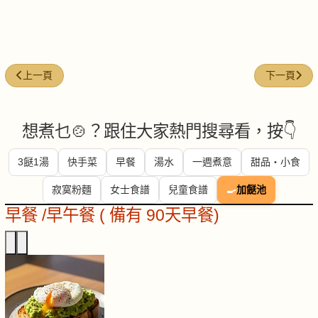
上一篇文章: 蘋果菠蘿冰砂
下一篇文章:
上一頁
下一頁
想煮乜🍲？跟住大家熱門搜尋看，按👇
3餸1湯
快手菜
早餐
湯水
一週煮意
甜品・小食
寂寞粉麵
女士食譜
兒童食譜
🍳
加餸池
早餐 /早午餐 ( 備有 90天早餐)