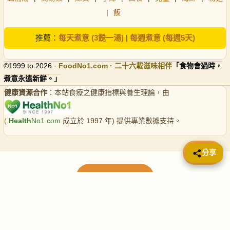
|
飯
推薦：
每天煮意 (3餸一湯)
|
每週煮意 (每週5天)
©1999 to 2026 ·
FoodNo1
.com · 二十六載滋味相伴
「食物會過時，
煮意永遠新鮮。」
健康資源合作
：本站食療之健康指標與養生理論，由
(
Health
No1.com
成立於 1997 年) 提供專業數據支持。
📤 分享
分享
載入更多食譜
請使用下方頁數繼續瀏覽更多食譜