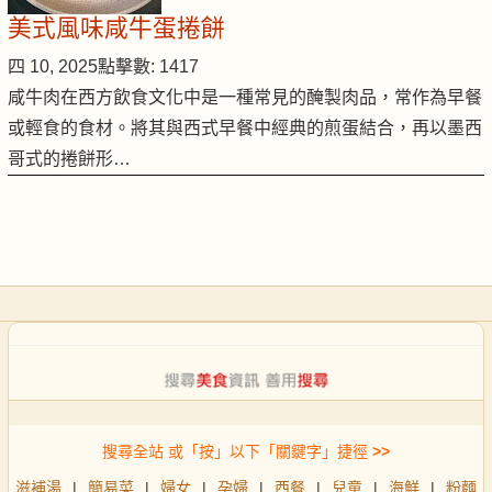
美式風味咸牛蛋捲餅
四 10, 2025
點擊數: 1417
咸牛肉在西方飲食文化中是一種常見的醃製肉品，常作為早餐
或輕食的食材。將其與西式早餐中經典的煎蛋結合，再以墨西
哥式的捲餅形…
搜尋全站 或「按」以下「關鍵字」捷徑
>>
滋補湯
|
簡易菜
|
婦女
|
孕婦
|
西餐
|
兒童
|
海鮮
|
粉麵