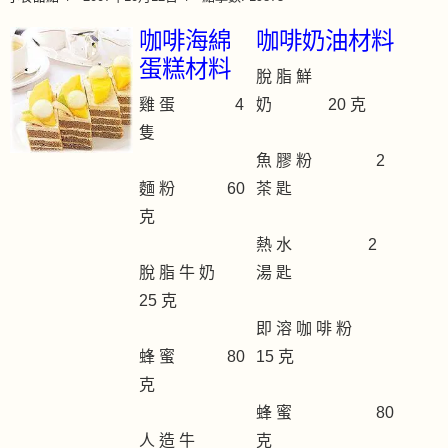
咖啡海綿
咖啡奶油材料
蛋糕材料
脫 脂 鮮
雞 蛋 4
奶 20 克
隻
魚 膠 粉 2
麵 粉 60
茶 匙
克
熱 水 2
脫 脂 牛 奶
湯 匙
25 克
即 溶 咖 啡 粉
蜂 蜜 80
15 克
克
蜂 蜜 80
人 造 牛
克