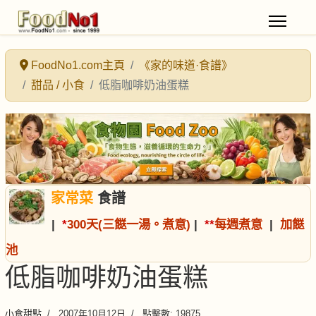
FoodNo1.com主頁
《家的味道·食譜》
甜品 / 小食
低脂咖啡奶油蛋糕
家常菜
食譜
|
*
300天(三餸一湯。煮意)
|
*
*
每週煮意
|
加餸
池
低脂咖啡奶油蛋糕
小食甜點
2007年10月12日
點擊數: 19875