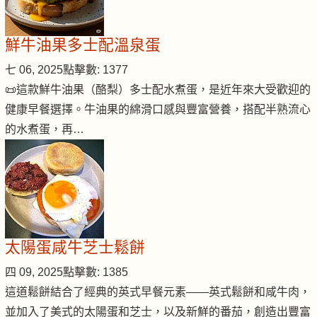
鮮牛油果多士配溫泉蛋
七 06, 2025
點擊數: 1377
📜這款鮮牛油果（酪梨）多士配水煮蛋，是近年來大受歡迎的
健康早餐選擇。牛油果的綿滑口感與豐富營養，搭配半熟流心
的水煮蛋，再…
太陽蛋咸牛芝士鬆餅
四 09, 2025
點擊數: 1385
這道鬆餅結合了經典的英式早餐元素——英式鬆餅和咸牛肉，
並加入了美式的太陽蛋和芝士，以及新鮮的番茄，創造出豐富