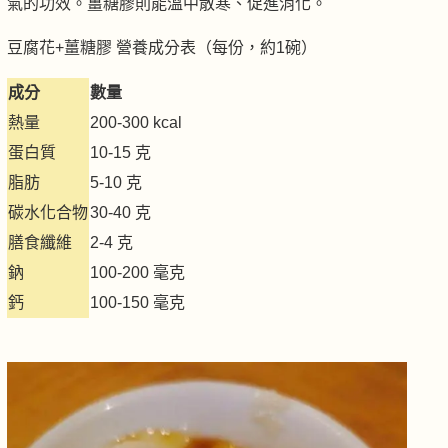
氣的功效。薑糖膠則能溫中散寒、促進消化。
豆腐花+薑糖膠 營養成分表（每份，約1碗）
成分
數量
熱量
200-300 kcal
蛋白質
10-15 克
脂肪
5-10 克
碳水化合物
30-40 克
膳食纖維
2-4 克
鈉
100-200 毫克
鈣
100-150 毫克