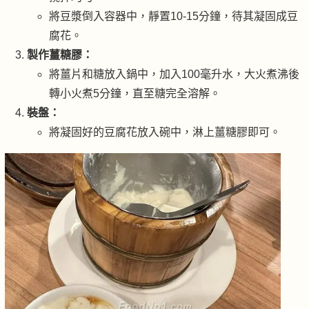
將豆漿倒入容器中，靜置10-15分鐘，待其凝固成豆
腐花。
製作薑糖膠：
將薑片和糖放入鍋中，加入100毫升水，大火煮沸後
轉小火煮5分鐘，直至糖完全溶解。
裝盤：
將凝固好的豆腐花放入碗中，淋上薑糖膠即可。