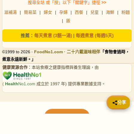
搜尋全站 或「按」以下「關鍵字」捷徑
>>
滋補湯
|
簡易菜
|
婦女
|
孕婦
|
西餐
|
兒童
|
海鮮
|
粉麵
|
飯
推薦：
每天煮意 (3餸一湯)
|
每週煮意 (每週5天)
©1999 to 2026 ·
FoodNo1
.com · 二十六載滋味相伴
「食物會過時，
煮意永遠新鮮。」
健康資源合作
：本站食療之健康指標與養生理論，由
(
Health
No1.com
成立於 1997 年) 提供專業數據支持。
📤 分享
分享
載入更多食譜
請使用下方頁數繼續瀏覽更多食譜