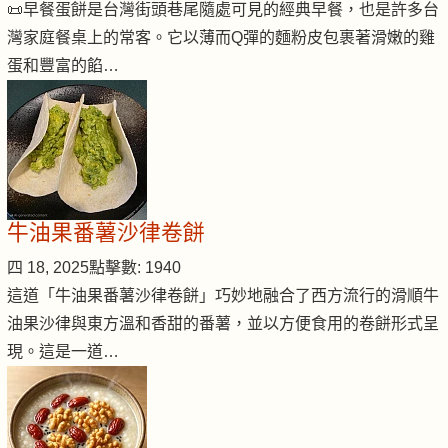
📜早餐蛋餅是台灣街頭巷尾隨處可見的經典早餐，也是許多台
灣家庭餐桌上的常客。它以薄而Q彈的麵粉皮包裹著滑嫩的雞
蛋和豐富的餡…
牛油果番薯沙律卷餅
四 18, 2025
點擊數: 1940
這道「牛油果番薯沙律卷餅」巧妙地融合了西方流行的滑順牛
油果沙律與東方溫和香甜的番薯，並以方便食用的卷餅形式呈
現。這是一道…