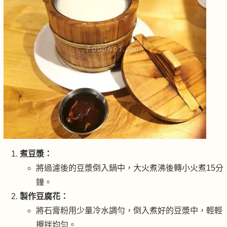
煮豆漿：
將過濾後的豆漿倒入鍋中，大火煮沸後轉小火煮15分
鐘。
製作豆腐花：
將石膏粉用少量冷水調勻，倒入煮好的豆漿中，輕輕
攪拌均勻。