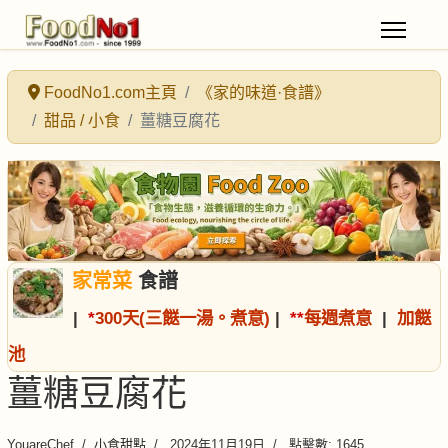
FoodNo1.com主頁
《家的味道·食譜》
甜品 / 小食
薑糖豆腐花
家常菜
食譜
|
*
300天(三餸一湯。煮意)
|
*
*
每週煮意
|
加餸
池
薑糖豆腐花
YouareChef
小食甜點
2024年11月19日
點擊數: 1645