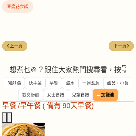
豆腐花食譜
上一篇文章: 韓式辣醬烤飯糰
下一篇文章:
上一頁
下一頁
想煮乜🍲？跟住大家熱門搜尋看，按👇
3餸1湯
快手菜
早餐
湯水
一週煮意
甜品・小食
寂寞粉麵
女士食譜
兒童食譜
🍳
加餸池
早餐 /早午餐 ( 備有 90天早餐)