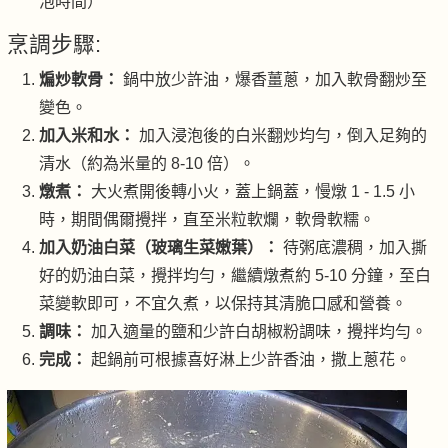
泡時間）
烹調步驟:
煸炒軟骨：
鍋中放少許油，爆香薑蔥，加入軟骨翻炒至
變色。
加入米和水：
加入浸泡後的白米翻炒均勻，倒入足夠的
清水（約為米量的 8-10 倍）。
燉煮：
大火煮開後轉小火，蓋上鍋蓋，慢燉 1 - 1.5 小
時，期間偶爾攪拌，直至米粒軟爛，軟骨軟糯。
加入奶油白菜（玻璃生菜嫩葉）：
待粥底濃稠，加入撕
好的奶油白菜，攪拌均勻，繼續燉煮約 5-10 分鐘，至白
菜變軟即可，不宜久煮，以保持其清脆口感和營養。
調味：
加入適量的鹽和少許白胡椒粉調味，攪拌均勻。
完成：
起鍋前可根據喜好淋上少許香油，撒上蔥花。