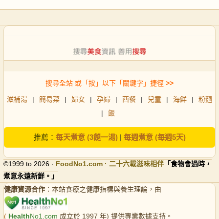
搜尋全站 或「按」以下「關鍵字」捷徑
>>
滋補湯
|
簡易菜
|
婦女
|
孕婦
|
西餐
|
兒童
|
海鮮
|
粉麵
|
飯
推薦：
每天煮意 (3餸一湯)
|
每週煮意 (每週5天)
©1999 to 2026 ·
FoodNo1
.com · 二十六載滋味相伴
「食物會過時，
煮意永遠新鮮。」
健康資源合作
：本站食療之健康指標與養生理論，由
(
Health
No1.com
成立於 1997 年) 提供專業數據支持。