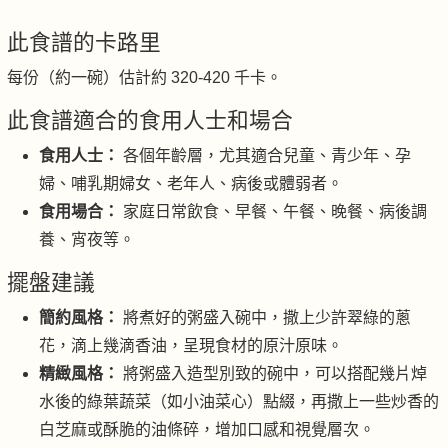
此食譜的卡路里
每份（約一碗）估計約 320-420 千卡。
此食譜適合的食用人士和場合
食用人士：
各個年齡層，尤其適合兒童、青少年、孕
婦、哺乳期婦女、老年人、病後或體弱者。
食用場合：
家庭日常飲食、早餐、午餐、晚餐、病後調
養、宵夜等。
擺盤建議
簡約風格：
將煮好的粥盛入碗中，撒上少許翠綠的蔥
花，滴上幾滴香油，呈現食材的原汁原味。
精緻風格：
將粥盛入造型別致的碗中，可以搭配幾片焯
水後的綠葉蔬菜（如小油菜心）點綴，再撒上一些炒香的
白芝麻或酥脆的油條碎，增加口感和視覺層次。