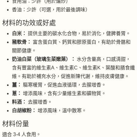
食用油：少許（用於煸炒）
香油：少許（可選，用於最後調味）
材料的功效或好處
白米：
提供主要的碳水化合物，易於消化，健脾養胃。
豬軟骨：
富含蛋白質、鈣質和膠原蛋白，有助於骨骼和
關節健康。
奶油白菜（玻璃生菜嫩葉）：
水分含量高，口感清甜，
含有豐富的維生素A、維生素C、維生素K、葉酸和膳食纖
維。有助於補充水分，促進新陳代謝，維持皮膚健康。
薑：
驅寒暖胃，促進血液循環，去腥增香。
蔥：
增添風味，含有少量維生素和礦物質。
料酒：
去腥增香。
白胡椒粉：
增添風味，溫中散寒。
材料份量
適合 3-4 人食用。