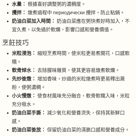
水量：
根據喜好調整粥的濃稠度。
攪拌：
燉煮過程中 периодически 攪拌，防止粘鍋。
奶油白菜加入時間：
奶油白菜應在粥快煮好時加入，不
宜久煮，以免過於軟爛，影響口感和營養價值。
烹飪技巧
米粒浸泡：
縮短烹煮時間，使米粒更易煮開花，口感軟
糯。
軟骨焯水：
去除腥味雜質，使其更容易燉煮軟爛。
先炒後燉：
增加香味，炒過的米粒燉煮時更易釋出澱
粉，使粥濃稠。
小火慢燉：
使食材風味充分融合，軟骨軟糯入味，米粒
充分吸水。
奶油白菜手撕：
減少氧化和營養流失，保持其新鮮口
感。
奶油白菜後放：
保留奶油白菜的清脆口感和營養成分。