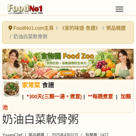
FoodNo1.com主頁
《家的味道·食譜》
粥品精選
奶油白菜軟骨粥
家常菜
食譜
|
*
300天(三餸一湯。煮意)
|
*
*
每週煮意
|
加餸
池
奶油白菜軟骨粥
YouareChef
粥品精選
2025年4月01日
點擊數: 1422