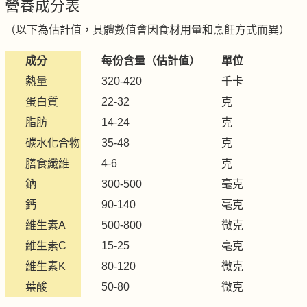
營養成分表
（以下為估計值，具體數值會因食材用量和烹飪方式而異）
成分
每份含量（估計值）
單位
熱量
320-420
千卡
蛋白質
22-32
克
脂肪
14-24
克
碳水化合物
35-48
克
膳食纖維
4-6
克
鈉
300-500
毫克
鈣
90-140
毫克
維生素A
500-800
微克
維生素C
15-25
毫克
維生素K
80-120
微克
葉酸
50-80
微克