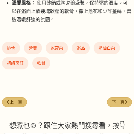
溫馨風格：
使用砂鍋或陶瓷碗盛裝，保持粥的溫度。可
以在粥面上放幾塊軟糯的軟骨，撒上蔥花和少許薑絲，營
造溫暖舒適的氛圍。
排骨
營養
家常菜
粥品
奶油白菜
初級烹飪
軟骨
上一篇文章: 鮮蝦嫩肉丸生菜粥
下一篇文章:
上一頁
下一頁
想煮乜🍲？跟住大家熱門搜尋看，按👇