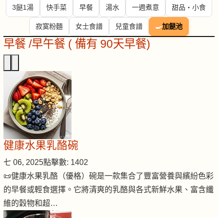
3餸1湯
快手菜
早餐
湯水
一週煮意
甜品・小食
寂寞粉麵
女士食譜
兒童食譜
🍳
加餸池
早餐 /早午餐 ( 備有 90天早餐)
健康水果乳酪碗
七 06, 2025
點擊數: 1402
📜健康水果乳酪（優格）碗是一款集合了豐富營養與繽紛色彩
的早餐或輕食選擇。它將清爽的乳酪與各式新鮮水果、富含纖
維的穀物和超…