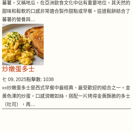
蕃薯，又稱地瓜，在亞洲飲食文化中佔有重要地位，其天然的
甜味和鬆軟的口感非常適合製作甜點或早餐。這道鬆餅結合了
蕃薯的營養與…
炒嫩蛋多士
七 09, 2025
點擊數: 1038
📜炒嫩蛋多士是西式早餐中最經典、最受歡迎的組合之一。金
黃色澤的炒蛋，口感滑嫩如絲，搭配一片烤得金黃酥脆的多士
（吐司），再…