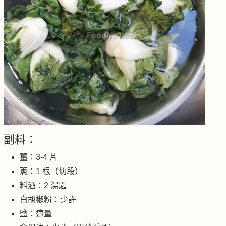
副料：
薑：3-4 片
蔥：1 根（切段）
料酒：2 湯匙
白胡椒粉：少許
鹽：適量