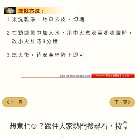
米 洗 乾 淨 ， 地 瓜 去 皮 ， 切 塊
在 勁 速 煲 中 加 入 水 ， 用 中 火 煮 滾 至 唧 唧 聲 時 ，
改 小 火 計 時 8 分 鐘
熄 火 後 ， 待 安 全 棒 降 下 即 可
上一篇文章: 香菇瘦肉粥
下一篇文章:
上一頁
下一頁
想煮乜🍲？跟住大家熱門搜尋看，按👇