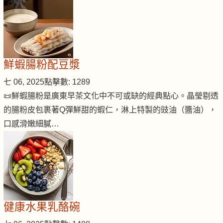
鮮蝦腸粉配豆漿
七 06, 2025
點擊數: 1289
📜鮮蝦腸粉是廣東早茶文化中不可或缺的經典點心。晶瑩剔透
的腸粉皮包裹著Q彈鮮甜的蝦仁，淋上特製的豉油（醬油），
口感滑嫩細膩…
健康水果乳酪碗