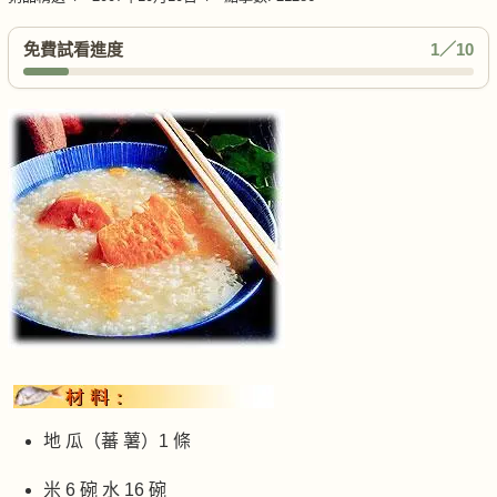
免費試看進度
1／10
地 瓜（蕃 薯）1 條
米 6 碗 水 16 碗