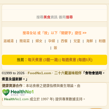
搜尋全站 或「按」以下「關鍵字」捷徑
>>
滋補湯
|
簡易菜
|
婦女
|
孕婦
|
西餐
|
兒童
|
海鮮
|
粉麵
|
飯
推薦：
每天煮意 (3餸一湯)
|
每週煮意 (每週5天)
©1999 to 2026 ·
FoodNo1
.com · 二十六載滋味相伴
「食物會過時，
煮意永遠新鮮。」
健康資源合作
：本站食療之健康指標與養生理論，由
(
Health
No1.com
成立於 1997 年) 提供專業數據支持。