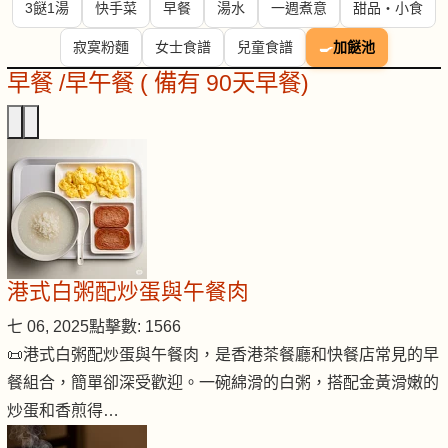
3餸1湯
快手菜
早餐
湯水
一週煮意
甜品・小食
寂寞粉麵
女士食譜
兒童食譜
🍳
加餸池
早餐 /早午餐 ( 備有 90天早餐)
港式白粥配炒蛋與午餐肉
七 06, 2025
點擊數: 1566
📜港式白粥配炒蛋與午餐肉，是香港茶餐廳和快餐店常見的早
餐組合，簡單卻深受歡迎。一碗綿滑的白粥，搭配金黃滑嫩的
炒蛋和香煎得…