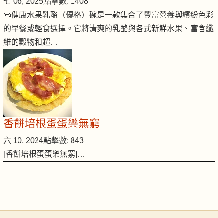
七 06, 2025
點擊數: 1408
📜健康水果乳酪（優格）碗是一款集合了豐富營養與繽紛色彩
的早餐或輕食選擇。它將清爽的乳酪與各式新鮮水果、富含纖
維的穀物和超…
香餅培根蛋蛋樂無窮
六 10, 2024
點擊數: 843
[香餅培根蛋蛋樂無窮]…