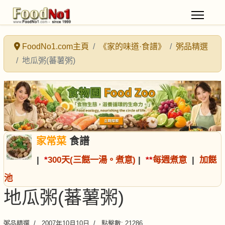
FoodNo1.com主頁
《家的味道·食譜》
粥品精選
地瓜粥(蕃薯粥)
家常菜
食譜
|
*
300天(三餸一湯。煮意)
|
*
*
每週煮意
|
加餸
池
地瓜粥(蕃薯粥)
粥品精選
2007年10月10日
點擊數: 21286