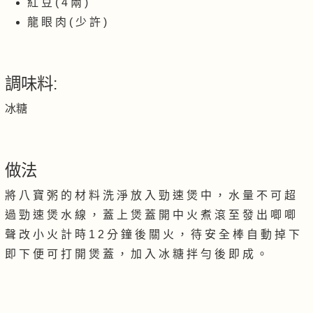
紅 豆 ( 4 兩 )
龍 眼 肉 ( 少 許 )
調味料:
冰糖
做法
將 八 寶 粥 的 材 料 洗 淨 放 入 勁 速 煲 中 ， 水 量 不 可 超
過 勁 速 煲 水 線 ， 蓋 上 煲 蓋 開 中 火 煮 滾 至 發 出 唧 唧
聲 改 小 火 計 時 1 2 分 鐘 後 關 火 ， 待 安 全 棒 自 動 掉 下
即 下 便 可 打 開 煲 蓋 ， 加 入 冰 糖 拌 勻 後 即 成 。