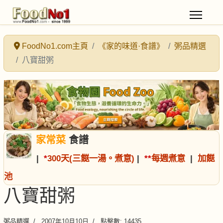
FoodNo1.com主頁
《家的味道·食譜》
粥品精選
八寶甜粥
家常菜
食譜
|
*
300天(三餸一湯。煮意)
|
*
*
每週煮意
|
加餸
池
八寶甜粥
粥品精選
2007年10月10日
點擊數: 14435