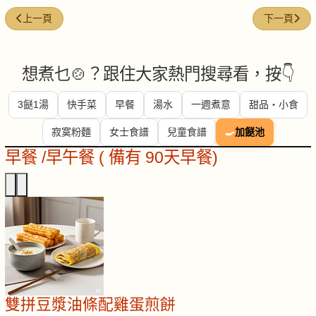
上一篇文章: 芡實瘦肉粥
下一篇文章
上一頁
下一頁
想煮乜🍲？跟住大家熱門搜尋看，按👇
3餸1湯
快手菜
早餐
湯水
一週煮意
甜品・小食
寂寞粉麵
女士食譜
兒童食譜
🍳
加餸池
早餐 /早午餐 ( 備有 90天早餐)
雙拼豆漿油條配雞蛋煎餅