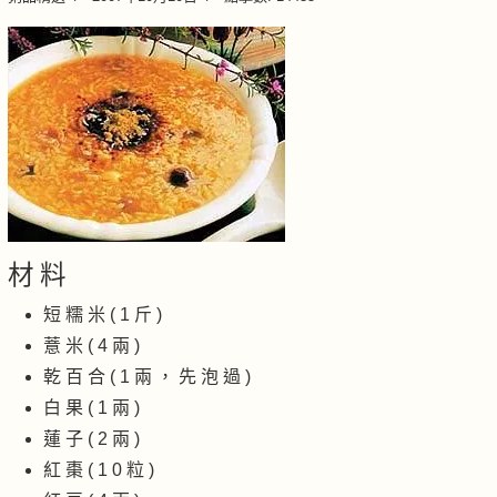
材 料
短 糯 米 ( 1 斤 )
薏 米 ( 4 兩 )
乾 百 合 ( 1 兩 ， 先 泡 過 )
白 果 ( 1 兩 )
蓮 子 ( 2 兩 )
紅 棗 ( 1 0 粒 )