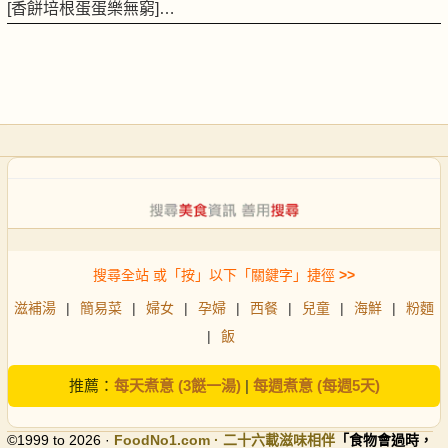
[香餅培根蛋蛋樂無窮]…
搜尋全站 或「按」以下「關鍵字」捷徑
>>
滋補湯
|
簡易菜
|
婦女
|
孕婦
|
西餐
|
兒童
|
海鮮
|
粉麵
|
飯
推薦：
每天煮意 (3餸一湯)
|
每週煮意 (每週5天)
©1999 to 2026 ·
FoodNo1
.com · 二十六載滋味相伴
「食物會過時，