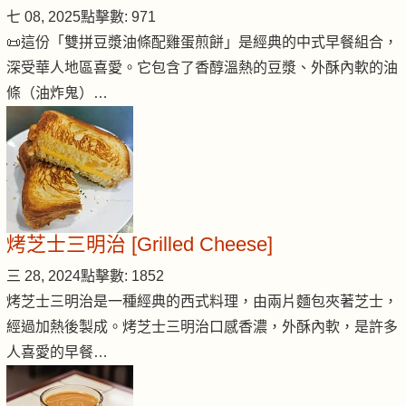
七 08, 2025
點擊數: 971
📜這份「雙拼豆漿油條配雞蛋煎餅」是經典的中式早餐組合，
深受華人地區喜愛。它包含了香醇溫熱的豆漿、外酥內軟的油
條（油炸鬼）…
烤芝士三明治 [Grilled Cheese]
三 28, 2024
點擊數: 1852
烤芝士三明治是一種經典的西式料理，由兩片麵包夾著芝士，
經過加熱後製成。烤芝士三明治口感香濃，外酥內軟，是許多
人喜愛的早餐…