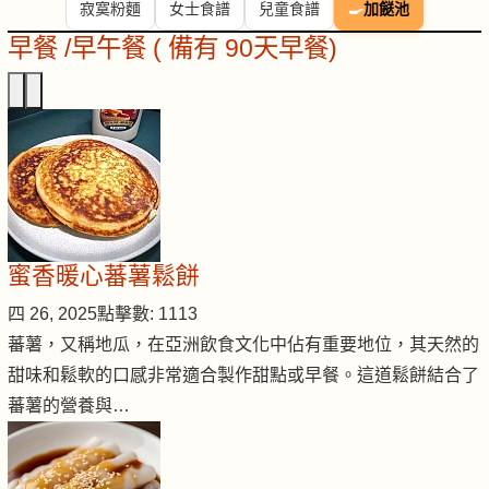
寂寞粉麵
女士食譜
兒童食譜
🍳
加餸池
早餐 /早午餐 ( 備有 90天早餐)
蜜香暖心蕃薯鬆餅
四 26, 2025
點擊數: 1113
蕃薯，又稱地瓜，在亞洲飲食文化中佔有重要地位，其天然的
甜味和鬆軟的口感非常適合製作甜點或早餐。這道鬆餅結合了
蕃薯的營養與…