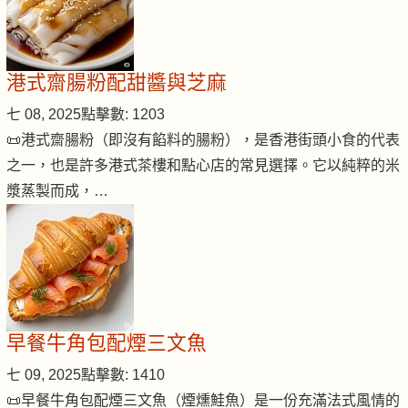
港式齋腸粉配甜醬與芝麻
七 08, 2025
點擊數: 1203
📜港式齋腸粉（即沒有餡料的腸粉），是香港街頭小食的代表
之一，也是許多港式茶樓和點心店的常見選擇。它以純粹的米
漿蒸製而成，…
早餐牛角包配煙三文魚
七 09, 2025
點擊數: 1410
📜早餐牛角包配煙三文魚（煙燻鮭魚）是一份充滿法式風情的