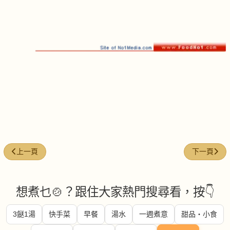
上一篇文章: 番茄牛肉
下一篇文章:
上一頁
下一頁
想煮乜🍲？跟住大家熱門搜尋看，按👇
3餸1湯
快手菜
早餐
湯水
一週煮意
甜品・小食