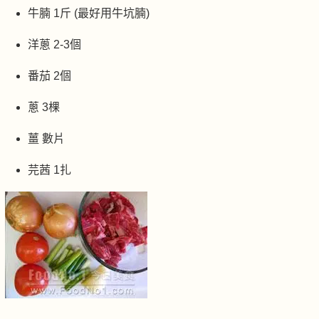
牛腩 1斤 (最好用牛坑腩)
洋蔥 2-3個
番茄 2個
蔥 3棵
薑 數片
芫茜 1扎