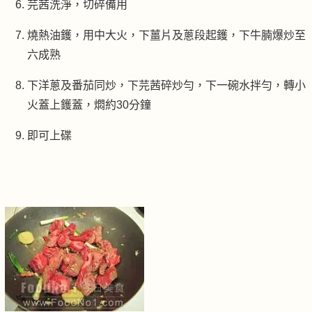
芫茜洗淨，切碎備用
燒熱油鑊，用中大火，下薑片及蔥段起鑊，下牛腩爆炒至
六成熟
下洋蔥及番茄同炒，下芫茜碎炒勻，下一碗水拌勻，轉小
火蓋上鑊蓋，燜約30分鐘
即可上碟