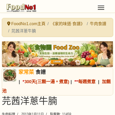
FoodNo1.com主頁
《家的味道·食譜》
牛肉食譜
芫茜洋蔥牛腩
家常菜
食譜
|
*
300天(三餸一湯。煮意)
|
*
*
每週煮意
|
加餸
池
芫茜洋蔥牛腩
牛肉料理
2013年1月11日
點擊數: 11459