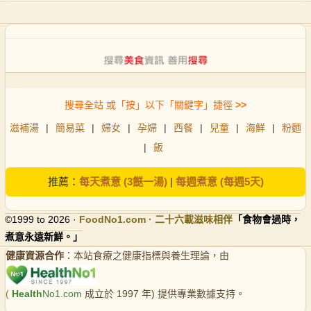
搜尋全站 或「按」以下「關鍵字」捷徑
>>
滋補湯
|
簡易菜
|
婦女
|
孕婦
|
西餐
|
兒童
|
海鮮
|
粉麵
|
飯
推薦：
每天煮意 (3餸一湯)
|
每週煮意 (每週5天)
©1999 to 2026 ·
FoodNo1
.com · 二十六載滋味相伴
「食物會過時，
煮意永遠新鮮。」
健康資源合作
：本站食療之健康指標與養生理論，由
(
Health
No1.com
成立於 1997 年) 提供專業數據支持。